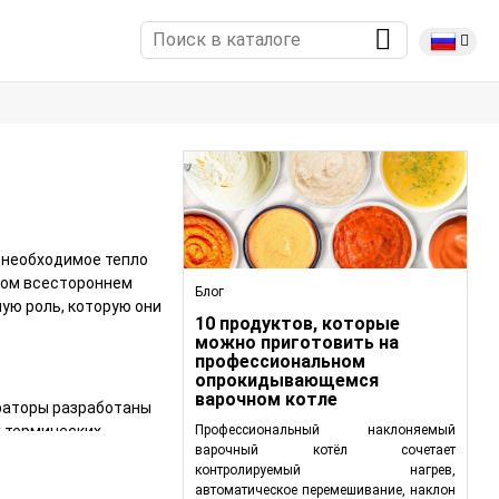
 необходимое тепло
том всестороннем
Блог
ую роль, которую они
10 продуктов, которые
можно приготовить на
профессиональном
опрокидывающемся
варочном котле
раторы разработаны
х термических
Профессиональный наклоняемый
варочный котёл сочетает
тся основой
контролируемый нагрев,
автоматическое перемешивание, наклон