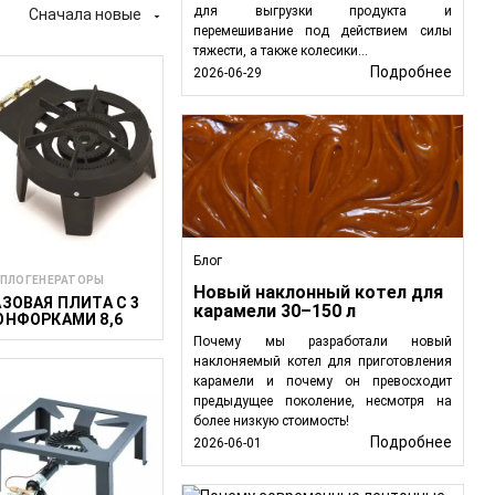
для выгрузки продукта и
Сначала новые

перемешивание под действием силы
тяжести, а также колесики...
 по переработке
Подробнее
2026-06-29
изации и
омерное и
 продуктов.
емпературы воды для
го масла,
 может повлиять на
Блог
ПЛОГЕНЕРАТОРЫ
Новый наклонный котел для
АЗОВАЯ ПЛИТА С 3
карамели 30–150 л
ОНФОРКАМИ 8,6
ВТ
ля процессов, таких
Почему мы разработали новый
наклоняемый котел для приготовления
карамели и почему он превосходит
е, обеспечивая
предыдущее поколение, несмотря на
более низкую стоимость!
ы на различных
Подробнее
2026-06-01
ием горячего масла