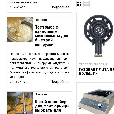
функцией наклона.
Ключевые Функции 
Подробнее
2026-07-16
Генерация Пара
пищи, обеспечи
Новости
блаширования.
Тестомес с
Обогрев Горяч
наклонным
эффективное ра
механизмом для
быстрой
Обогрев Водой
выгрузки
мойки, блаширо
Косвенный Обо
Наклонный тестомес с гравитационным
используются в
перемешиванием предназначен для
качество проду
приготовления и выгрузки жидкого и
ТЕПЛОГЕНЕРАТОРЫ
полужидкого теста, включая тесто для
ГАЗОВАЯ ПЛИТА Д
Виды Теплогенерат
блинов, вафель, кремы, соусы и смеси
БОЛЬШИХ
для тортов.
КАСТРЮЛЬ ДО 100
Парогенератор
ЛИТРОВ, 15 КВТ
Подробнее
2026-06-17
как паровое бл
Обогреватели Г
Новости
равномерное ра
Водонагревате
Какой конвейер
для фритюрницы
этапах обработ
выбрать для
Обогреватели 