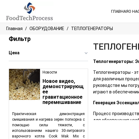
ГЛАВНАЯ
О НА
Главная
ОБОРУДОВАНИЕ
ТЕПЛОГЕНЕРАТОРЫ
Фильтр
ТЕПЛОГЕН
Цена
Теплогенераторы: Э
Теплогенераторы - э
Новости
для различных проце
Новое видео,
руководстве мы погру
демонстрирующ
ее
играют в обеспечени
гравитационное
перемешивание
Генерация Эссенциа
Процесс производств
Практическая демонстрация
смешивания и нагрева зерен попкорна с
для обеспечения необ
помощью силы тяжести, с
процессов. От пароге
использованием нашего 30-литрового
поддержания оптимал
варочного котла Cook Mak Mix с