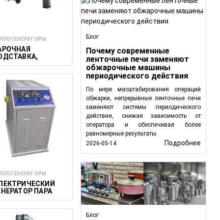
Блог
и:
ПЛОГЕНЕРАТОРЫ
АРОЧНАЯ
Почему современные
 выпечки,
ОДСТАВКА,
ленточные печи заменяют
АЗОВАЯ, 7 КВТ
обжарочные машины
периодического действия
 поддержании
По мере масштабирования операций
 пищевых продуктов,
обжарки, непрерывные ленточные печи
заменяют системы периодического
действия, снижая зависимость от
роль в
оператора и обеспечивая более
равномерные результаты.
Подробнее
2026-05-14
о разработанных для
точного контроля
ПЛОГЕНЕРАТОРЫ
echProcess,
ЛЕКТРИЧЕСКИЙ
ЕНЕРАТОР ПАРА
мами генерации
4,5 ЛИТРА
Блог