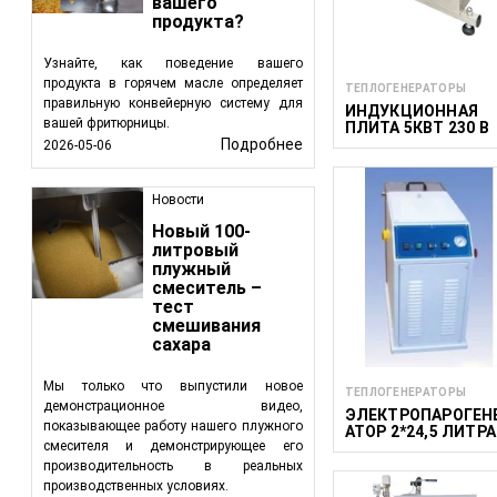
вашего
подходят для пр
продукта?
Применение в Разл
Узнайте, как поведение вашего
продукта в горячем масле определяет
Теплогенераторы игр
ТЕПЛОГЕНЕРАТОРЫ
правильную конвейерную систему для
ИНДУКЦИОННАЯ
вашей фритюрницы.
Пекарня:
Обогре
ПЛИТА 5КВТ 230 В
Подробнее
2026-05-06
обеспечивая ра
Консервировани
асептических у
Новости
Процессы Сушк
Новый 100-
продлевая срок
литровый
Приготовление
плужный
смеситель –
приготовлении,
тест
смешивания
Партнерство с Food
сахара
FoodTechProcess пре
Мы только что выпустили новое
потребностей пищево
ТЕПЛОГЕНЕРАТОРЫ
демонстрационное видео,
тепла, энергоэффект
ЭЛЕКТРОПАРОГЕН
показывающее работу нашего плужного
АТОР 2*24,5 ЛИТРА
производители пищи
смесителя и демонстрирующее его
тепла.
производительность в реальных
производственных условиях.