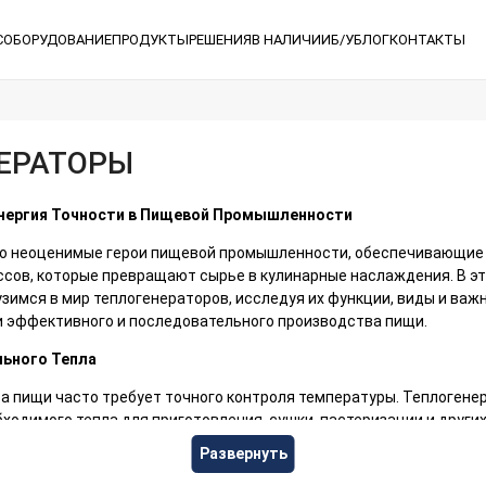
С
ОБОРУДОВАНИЕ
ПРОДУКТЫ
РЕШЕНИЯ
В НАЛИЧИИ
Б/У
БЛОГ
КОНТАКТЫ
ЕРАТОРЫ
нергия Точности в Пищевой Промышленности
то неоценимые герои пищевой промышленности, обеспечивающие
ссов, которые превращают сырье в кулинарные наслаждения. В э
зимся в мир теплогенераторов, исследуя их функции, виды и важн
и эффективного и последовательного производства пищи.
льного Тепла
а пищи часто требует точного контроля температуры. Теплогене
ходимого тепла для приготовления, сушки, пастеризации и други
нераторов до обогревателей горячего воздуха, эти машины являю
Развернуть
ьной температуры для разнообразных пищевых приложений.