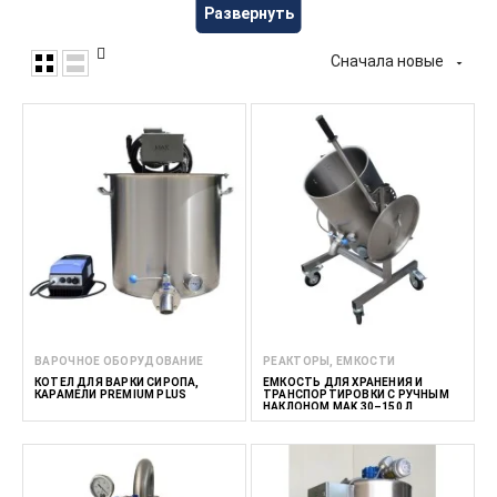
перекачки и обработки жидких пищевых продуктов и
Развернуть
ингредиентов. Это оборудование подходит для малых и
средних производителей напитков, ремесленников и
Сначала новые

предприятий, разрабатывающих собственные напитки. В
FoodTechProcess мы предлагаем оборудование для
производителей напитков, предприятий HoReCa и
профессиональных кухонь.
Свернуть
ВАРОЧНОЕ ОБОРУДОВАНИЕ
РЕАКТОРЫ, ЕМКОСТИ
КОТЕЛ ДЛЯ ВАРКИ СИРОПА,
ЕМКОСТЬ ДЛЯ ХРАНЕНИЯ И
КАРАМЕЛИ PREMIUM PLUS
ТРАНСПОРТИРОВКИ С РУЧНЫМ
НАКЛОНОМ MAK 30–150 Л