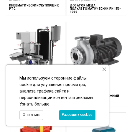
ПНЕВМАТИЧЕСКИЙ УКУПОРЩИК
ДОЗАТОР МЁДА
PTC
ПОЛУАВТОМАТИЧЕСКИЙ PH 150-
1000
Мы используем сторонние файлы
cookie для улучшения просмотра,
ПАСТЕРИЗАТОРЫ
НАСОСЫ
анализа трафика сайта и
ГАЗОВЫЙ ПАСТЕРИЗАТОР MGGPS
СПИРАЛЬНЫЙ ЦЕНТРОБЕЖНЫЙ
персонализации контента и рекламы.
НАСОС ESL3L
Узнать больше
.
Разрешить cookies
Отклонить