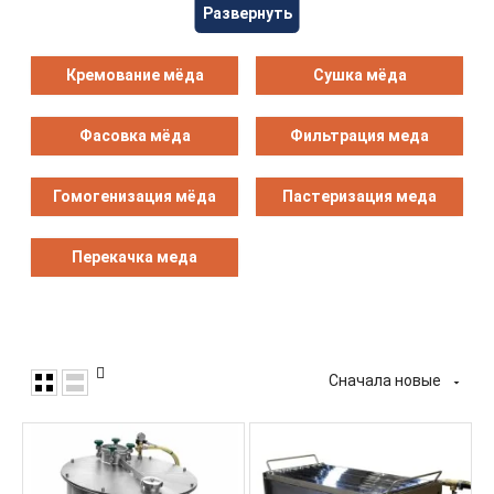
Развернуть
ухудшение текстуры. Фильтрация удаляет частицы воска
и примеси, сохраняя пыльцу и ферменты.
Кремование мёда
Сушка мёда
Для достижения однородности текстуры и качества
применяется гомогенизация, особенно для смешанных
мёдов. Пастеризация, при необходимости, бережно
Фасовка мёда
Фильтрация меда
удаляет дрожжи и микробные загрязнения, не ухудшая
вкусовые качества и пищевую ценность продукта.
Насосы используются для перекачки вязкого мёда без
Гомогенизация мёда
Пастеризация меда
образования пены и повреждения, а современные
системы розлива обеспечивают точную и гигиеничную
Перекачка меда
дозировку в розничную тару.
Эти процессы используются для высококачественного,
рентабельного производства мёда как для мелких
пчеловодов, так и для крупных переработчиков.
Сначала новые

Свернуть