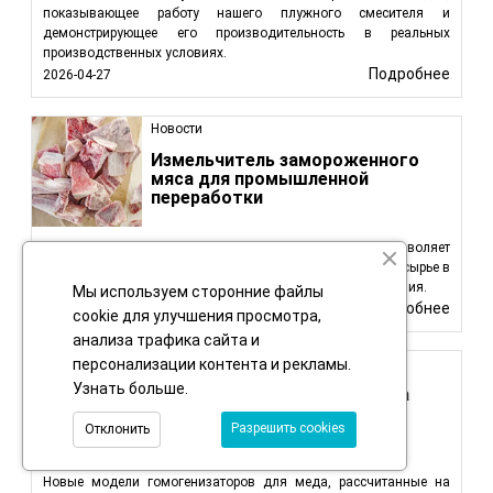
показывающее работу нашего плужного смесителя и
демонстрирующее его производительность в реальных
производственных условиях.
Подробнее
2026-04-27
Новости
Измельчитель замороженного
мяса для промышленной
переработки
Измельчитель замороженных блоков FBF600 позволяет
напрямую перерабатывать замороженное мясо и другое сырье в
однородные хлопья без предварительного размораживания.
Мы используем сторонние файлы
Подробнее
2026-02-25
cookie для улучшения просмотра,
анализа трафика сайта и
Новости
персонализации контента и рекламы.
Узнать больше
.
Новые гомогенизаторы меда
объемом 500 кг и 1000 кг
Разрешить cookies
Отклонить
Новые модели гомогенизаторов для меда, рассчитанные на