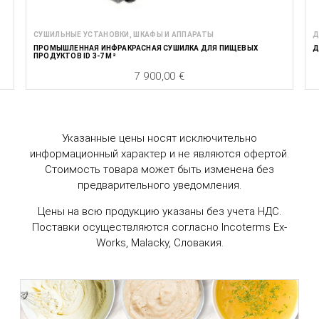
СУШИЛЬНЫЕ УСТАНОВКИ, ШКАФЫ И АППАРАТЫ
Д
ПРОМЫШЛЕННАЯ ИНФРАКРАСНАЯ СУШИЛКА ДЛЯ ПИЩЕВЫХ
Д
ПРОДУКТОВ ID 3-7 M²
7 900,00 €
Цена
Указанные цены носят исключительно
информационный характер и не являются офертой.
Стоимость товара может быть изменена без
предварительного уведомления.
Цены на всю продукцию указаны без учета НДС.
Поставки осуществляются согласно Incoterms Ex-
Works, Malacky, Словакия.