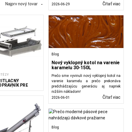
Najprv nový tovar
Čítať viac
2026-06-29

Blog
Nový vyklopný kotol na varenie
kám.
Pásové dopravníky
karamelu 30-150L
Skrutkové dopravníky
ITÉZY
Prečo sme vyvinuli nový vyklopný kotol na
iesnených priestoroch.
RITLAČNÝ
varenie karamelu a prečo prekonáva
je následné procesy vo
OPRAVNÍK PRE
predchádzajúcu generáciu aj napriek
ODULÁRNU
adovaných parametrov.
nižším nákladom!
RITÉZU 400/1100/12
obných fáz.
Čítať viac
2026-06-01
 DODATOČNÝ MODUL
ezpečujú plynulý pohyb
tentný presun hotových
ie produktov do rôznych
v a bezproblémový tok
Blog