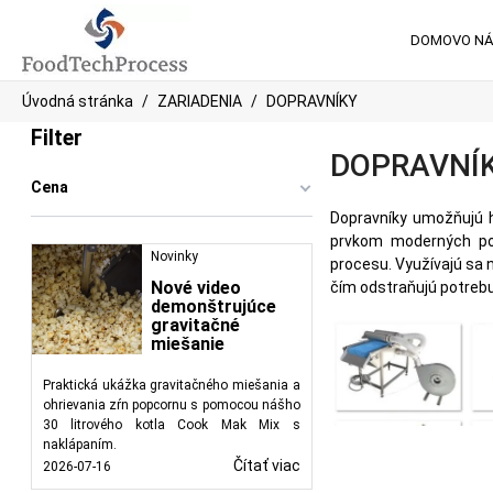
DOMOV
O N
Úvodná stránka
ZARIADENIA
DOPRAVNÍKY
Filter
DOPRAVNÍ
Cena
Dopravníky umožňujú h
prvkom moderných pot
Novinky
procesu. Využívajú sa 
Nové video
čím odstraňujú potrebu
demonštrujúce
gravitačné
miešanie
Praktická ukážka gravitačného miešania a
ohrievania zŕn popcornu s pomocou nášho
30 litrového kotla Cook Mak Mix s
naklápaním.
Čítať viac
2026-07-16