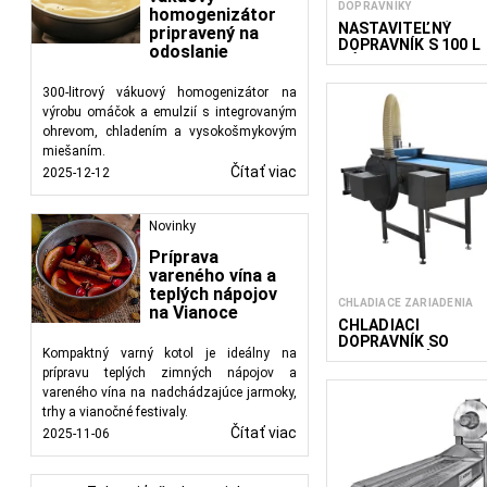
DOPRAVNÍKY
homogenizátor
NASTAVITEĽNÝ
pripravený na
DOPRAVNÍK S 100 L
odoslanie
NÁSYPKOU ACWH
3000/300
300-litrový vákuový homogenizátor na
výrobu omáčok a emulzií s integrovaným
ohrevom, chladením a vysokošmykovým
miešaním.
Čítať viac
2025-12-12
Novinky
Príprava
vareného vína a
teplých nápojov
CHLADIACE ZARIADENIA
na Vianoce
CHLADIACI
DOPRAVNÍK SO
Kompaktný varný kotol je ideálny na
VZDUCHOVÝM
prípravu teplých zimných nápojov a
CHLADENÍM CAC W
500/1500
vareného vína na nadchádzajúce jarmoky,
trhy a vianočné festivaly.
Čítať viac
2025-11-06