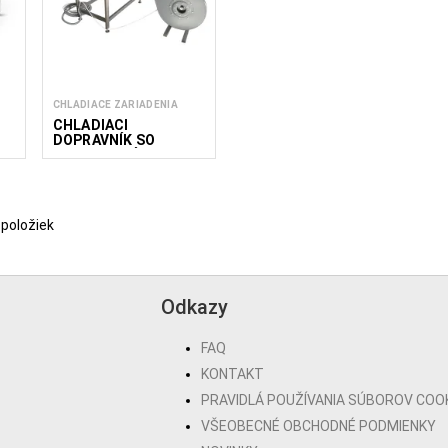
CHLADIACE ZARIADENIA
CHLADIACI
DOPRAVNÍK SO
VZDUCHOVÝM
CHLADENÍM CAC W
500/1700
 položiek
Odkazy
FAQ
KONTAKT
PRAVIDLÁ POUŽÍVANIA SÚBOROV COO
VŠEOBECNÉ OBCHODNÉ PODMIENKY