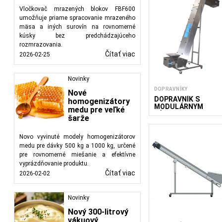
Vločkovač mrazených blokov FBF600
umožňuje priame spracovanie mrazeného
mäsa a iných surovín na rovnomerné
kúsky bez predchádzajúceho
rozmrazovania.
Čítať viac
2026-02-25
Novinky
DOPRAVNÍKY
Nové
DOPRAVNÍK S
homogenizátory
MODULÁRNYM
medu pre veľké
PÁSOM MBC 300
šarže
Novo vyvinuté modely homogenizátorov
medu pre dávky 500 kg a 1000 kg, určené
pre rovnomerné miešanie a efektívne
vyprázdňovanie produktu.
Čítať viac
2026-02-02
Novinky
Nový 300-litrový
vákuový