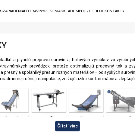
ÁS
ZARIADENIA
POTRAVINY
RIEŠENIA
SKLADOM
POUŽITÉ
BLOG
KONTAKTY
KY
ladkú a plynulú prepravu surovín aj hotových výrobkov vo výrobnýc
ravinárskych prevádzok, pretože optimalizujú pracovný tok a zvyš
na presný a spoľahlivý presun rôznych materiálov – od sypkých surovín
 nadmernej ručnej manipulácie, znižujú riziko kontaminácie a zlepšujú
Čítat’ viac