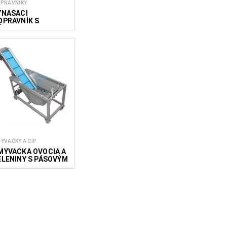
PRAVNÍKY
YNÁŠACÍ
OPRAVNÍK S
ÁSYPKOU IC-Z
ÝVAČKY A CIP
MÝVAČKA OVOCIA A
ELENINY S PÁSOVÝM
OPRAVNÍKOM EWT