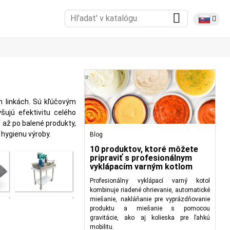
h linkách. Sú kľúčovým
ujú efektivitu celého
 až po balené produkty,
 hygienu výroby.
Blog
10 produktov, ktoré môžete
pripraviť s profesionálnym
vyklápacím varným kotlom
Profesionálny vyklápací varný kotol
kombinuje riadené ohrievanie, automatické
miešanie, nakláňanie pre vyprázdňovanie
produktu a miešanie s pomocou
gravitácie, ako aj kolieska pre ľahkú
mobilitu.