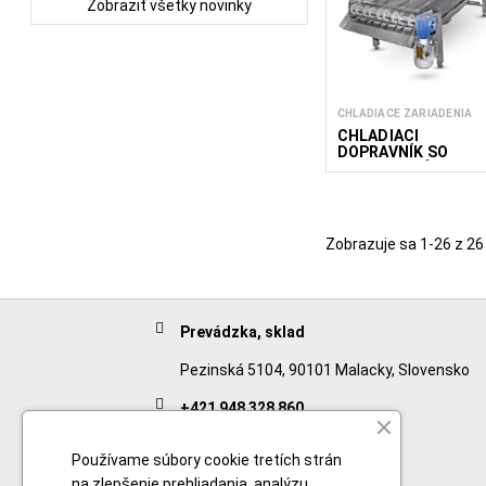
Zobraziť všetky novinky
CHLADIACE ZARIADENIA
CHLADIACI
DOPRAVNÍK SO
VZDUCHOVÝM
CHLADENÍM CAC
600/1500
Zobrazuje sa 1-26 z 26
Prevádzka, sklad
Pezinská 5104, 90101 Malacky, Slovensko
+421 948 328 860
English
Používame súbory cookie tretích strán
na zlepšenie prehliadania, analýzu
+421 911 932 091