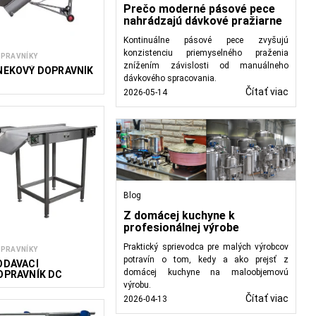
Prečo moderné pásové pece
nahrádzajú dávkové pražiarne
 práce a zabezpečenie
t s produktmi, čím sa
Kontinuálne pásové pece zvyšujú
 konkrétnym dispozičným
konzistenciu priemyselného praženia
PRAVNÍKY
znížením závislosti od manuálneho
 zníženiu nákladov na
NEKOVÝ DOPRAVNÍK
dávkového spracovania.
Čítať viac
2026-05-14
 sortiment dopravníkov
 optimalizovať výrobné
Blog
Z domácej kuchyne k
profesionálnej výrobe
Praktický sprievodca pre malých výrobcov
PRAVNÍKY
potravín o tom, kedy a ako prejsť z
ODÁVACÍ
domácej kuchyne na maloobjemovú
OPRAVNÍK DC
výrobu.
Čítať viac
2026-04-13