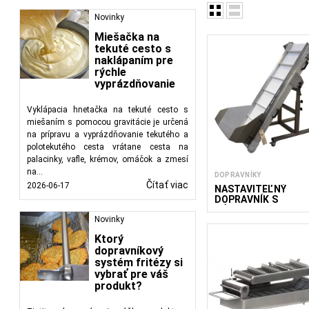
Novinky
Miešačka na
tekuté cesto s
naklápaním pre
rýchle
vyprázdňovanie
Vyklápacia hnetačka na tekuté cesto s
miešaním s pomocou gravitácie je určená
na prípravu a vyprázdňovanie tekutého a
polotekutého cesta vrátane cesta na
Existuje viacero typov
palacinky, vafle, krémov, omáčok a zmesí
využívajú nepretržit
na...
DOPRAVNÍKY
používajú špirálové z
Čítať viac
2026-06-17
NASTAVITEĽNÝ
Podávacie dopravníky 
DOPRAVNÍK S
NÁSYPKOU ACWH
výrobe. Triediace do
Novinky
Chladiace dopravníky
Ktorý
V potravinárskom prie
dopravníkový
systém fritézy si
surovín cez jednotliv
vybrať pre váš
výrobkov k baliacim za
produkt?
skupín a miest určen
materiálu.