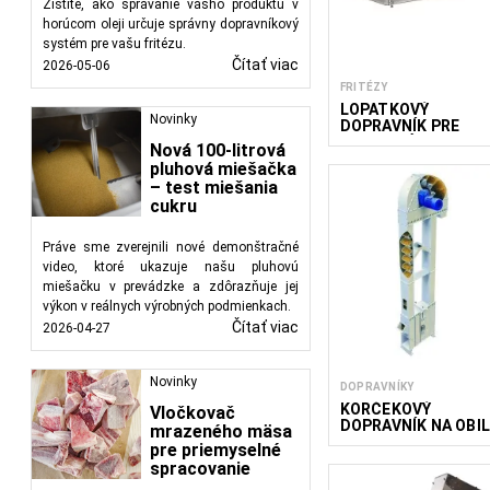
Zistite, ako správanie vášho produktu v
horúcom oleji určuje správny dopravníkový
Hlavnými výhodami do
systém pre vašu fritézu.
konzistentného pohyb
Čítať viac
2026-05-06
znižuje riziko kontami
FRITÉZY
riešeniam výroby, ak
LOPATKOVÝ
Novinky
DOPRAVNÍK PRE
pracovnú silu a zvyšujú
UNIVERZÁLNU
Nová 100-litrová
FRITÉZU 400/1100/
FoodTechProcess, popr
pluhová miešačka
– PRÍDAVNÝ MODUL
– test miešania
navrhnutých s dôrazom
cukru
procesy a prispôsobuj
Práve sme zverejnili nové demonštračné
video, ktoré ukazuje našu pluhovú
miešačku v prevádzke a zdôrazňuje jej
výkon v reálnych výrobných podmienkach.
Čítať viac
2026-04-27
Novinky
DOPRAVNÍKY
KORČEKOVÝ
Vločkovač
DOPRAVNÍK NA OBIL
mrazeného mäsa
pre priemyselné
spracovanie