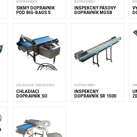
DOPRAVNÍKY
DOPRAVNÍKY
DO
ŠIKMÝ DOPRAVNÍK
INŠPEKČNÝ PÁSOVÝ
V
POD BIG-BAGS S
DOPRAVNÍK MGSB
D
NÁSYPKOU CBI
N
CHLADIACE ZARIADENIA
DOPRAVNÍKY
UM
CHLADIACI
INŠPEKČNÝ
U
DOPRAVNÍK SO
DOPRAVNÍK SR 1500
Z
VZDUCHOVÝM
D
CHLADENÍM CAC O
500/1700