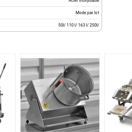
Acier inoxydable
Mode par lot
50l/ 110 l/ 163 l/ 250l/