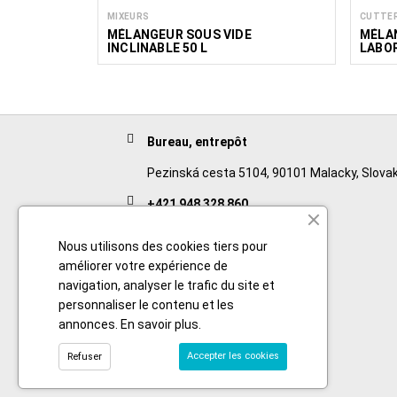
MIXEURS
CUTTE
MÉLANGEUR SOUS VIDE
MÉLAN
INCLINABLE 50 L
LABO
Bureau, entrepôt
Pezinská cesta 5104, 90101 Malacky, Slovak
+421 948 328 860
English
Nous utilisons des cookies tiers pour
+421 911 932 091
améliorer votre expérience de
navigation, analyser le trafic du site et
Slovak/Czech
personnaliser le contenu et les
annonces.
En savoir plus
.
Accepter les cookies
Refuser