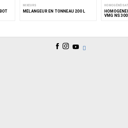
MIXEURS
HOMOGÉNÉISA
OBOT
MÉLANGEUR EN TONNEAU 200 L
HOMOGÉNÉI
VMG NS 300