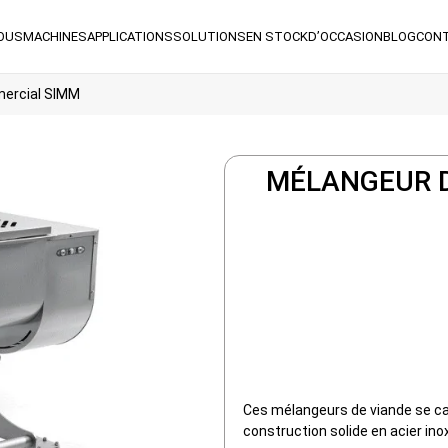
NOUS
MACHINES
APPLICATIONS
SOLUTIONS
EN STOCK
D’OCCASION
BLOG
CON
mercial SIMM
MÉLANGEUR D
Ces mélangeurs de viande se car
construction solide en acier ino