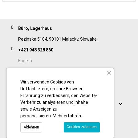
Büro, Lagerhaus
Pezinska 5104, 90101 Malacky, Slowakei
+421 948 328 860
English
+421 911 932 091
Wir verwenden Cookies von
Slovak/Czech
Drittanbietern, um Ihre Browser-
Erfahrung zu verbessern, den Website-
Verbindungen
Verkehr zu analysieren und Inhalte

sowie Anzeigen zu
personalisieren.
Mehr erfahren
.
Cookies zulassen
Ablehnen
© 2026 Copyright foodtechprocess.com