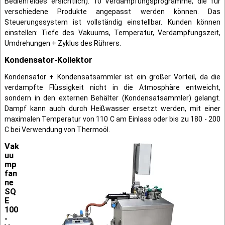
Bedienfeldes ersichtlich). 10 Verdampfungsprogramme, die für
verschiedene Produkte angepasst werden können. Das
Steuerungssystem ist vollständig einstellbar. Kunden können
einstellen: Tiefe des Vakuums, Temperatur, Verdampfungszeit,
Umdrehungen + Zyklus des Rührers.
Kondensator-Kollektor
Kondensator + Kondensatsammler ist ein großer Vorteil, da die
verdampfte Flüssigkeit nicht in die Atmosphäre entweicht,
sondern in den externen Behälter (Kondensatsammler) gelangt.
Dampf kann auch durch Heißwasser ersetzt werden, mit einer
maximalen Temperatur von 110 C am Einlass oder bis zu 180 - 200
C bei Verwendung von Thermoöl.
Vak
uu
mp
fan
ne
SQ
E
100
-