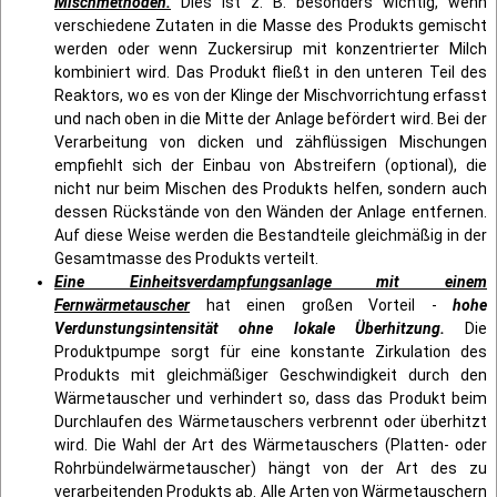
Mischmethoden.
Dies ist z. B. besonders wichtig, wenn
verschiedene Zutaten in die Masse des Produkts gemischt
werden oder wenn Zuckersirup mit konzentrierter Milch
kombiniert wird. Das Produkt fließt in den unteren Teil des
Reaktors, wo es von der Klinge der Mischvorrichtung erfasst
und nach oben in die Mitte der Anlage befördert wird. Bei der
Verarbeitung von dicken und zähflüssigen Mischungen
empfiehlt sich der Einbau von Abstreifern (optional), die
nicht nur beim Mischen des Produkts helfen, sondern auch
dessen Rückstände von den Wänden der Anlage entfernen.
Auf diese Weise werden die Bestandteile gleichmäßig in der
Gesamtmasse des Produkts verteilt.
Eine Einheitsverdampfungsanlage mit einem
Fernwärmetauscher
hat einen großen Vorteil -
hohe
Verdunstungsintensität ohne lokale Überhitzung.
Die
Produktpumpe sorgt für eine konstante Zirkulation des
Produkts mit gleichmäßiger Geschwindigkeit durch den
Wärmetauscher und verhindert so, dass das Produkt beim
Durchlaufen des Wärmetauschers verbrennt oder überhitzt
wird. Die Wahl der Art des Wärmetauschers (Platten- oder
Rohrbündelwärmetauscher) hängt von der Art des zu
verarbeitenden Produkts ab. Alle Arten von Wärmetauschern