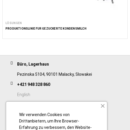
LÖSUNGEN
PRODUKTIONSLINIE FÜR GEZUCKERTE KONDENSMILCH
Büro, Lagerhaus
Pezinska 5104, 90101 Malacky, Slowakei
+421 948 328 860
English
+421 911 932 091
Wir verwenden Cookies von
Slovak/Czech
Drittanbietern, um Ihre Browser-
Erfahrung zu verbessern, den Website-