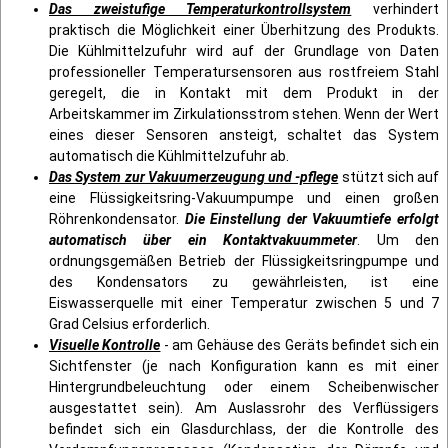
Das zweistufige Temperaturkontrollsystem
verhindert
praktisch die Möglichkeit einer Überhitzung des Produkts.
Die Kühlmittelzufuhr wird auf der Grundlage von Daten
professioneller Temperatursensoren aus rostfreiem Stahl
geregelt, die in Kontakt mit dem Produkt in der
Arbeitskammer im Zirkulationsstrom stehen. Wenn der Wert
eines dieser Sensoren ansteigt, schaltet das System
automatisch die Kühlmittelzufuhr ab.
Das System zur Vakuumerzeugung und -pflege
stützt sich auf
eine Flüssigkeitsring-Vakuumpumpe und einen großen
Röhrenkondensator.
Die Einstellung der Vakuumtiefe erfolgt
automatisch über ein Kontaktvakuummeter
. Um den
ordnungsgemäßen Betrieb der Flüssigkeitsringpumpe und
des Kondensators zu gewährleisten, ist eine
Eiswasserquelle mit einer Temperatur zwischen 5 und 7
Grad Celsius erforderlich.
Visuelle Kontrolle
- am Gehäuse des Geräts befindet sich ein
Sichtfenster (je nach Konfiguration kann es mit einer
Hintergrundbeleuchtung oder einem Scheibenwischer
ausgestattet sein). Am Auslassrohr des Verflüssigers
befindet sich ein Glasdurchlass, der die Kontrolle des