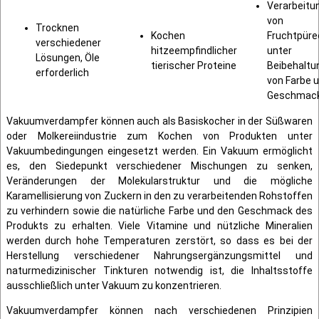
Verarbeitu
von
Trocknen
Kochen
Fruchtpüre
verschiedener
hitzeempfindlicher
unter
Lösungen, Öle
tierischer Proteine
Beibehaltu
erforderlich
von Farbe 
Geschmac
Vakuumverdampfer können auch als Basiskocher in der Süßwaren
oder Molkereiindustrie zum Kochen von Produkten unter
Vakuumbedingungen eingesetzt werden. Ein Vakuum ermöglicht
es, den Siedepunkt verschiedener Mischungen zu senken,
Veränderungen der Molekularstruktur und die mögliche
Karamellisierung von Zuckern in den zu verarbeitenden Rohstoffen
zu verhindern sowie die natürliche Farbe und den Geschmack des
Produkts zu erhalten. Viele Vitamine und nützliche Mineralien
werden durch hohe Temperaturen zerstört, so dass es bei der
Herstellung verschiedener Nahrungsergänzungsmittel und
naturmedizinischer Tinkturen notwendig ist, die Inhaltsstoffe
ausschließlich unter Vakuum zu konzentrieren.
Vakuumverdampfer können nach verschiedenen Prinzipien