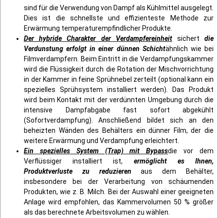
sind für die Verwendung von Dampf als Kühlmittel ausgelegt.
Dies ist die schnellste und effizienteste Methode zur
Erwärmung temperaturempfindlicher Produkte.
Der hybride Charakter der Verdampfereinheit
sichert
die
Verdunstung erfolgt in einer dünnen Schicht
ähnlich wie bei
Filmverdampfern. Beim Eintritt in die Verdampfungskammer
wird die Flüssigkeit durch die Rotation der Mischvorrichtung
in der Kammer in feine Sprühnebel zerteilt (optional kann ein
spezielles Sprühsystem installiert werden). Das Produkt
wird beim Kontakt mit der verdünnten Umgebung durch die
intensive Dampfabgabe fast sofort abgekühlt
(Sofortverdampfung). Anschließend bildet sich an den
beheizten Wänden des Behälters ein dünner Film, der die
weitere Erwärmung und Verdampfung erleichtert.
Ein spezielles System (Trap) mit Bypass
die vor dem
Verflüssiger installiert ist,
ermöglicht es Ihnen,
Produktverluste zu reduzieren
aus dem Behälter,
insbesondere bei der Verarbeitung von schäumenden
Produkten, wie z. B. Milch. Bei der Auswahl einer geeigneten
Anlage wird empfohlen, das Kammervolumen 50 % größer
als das berechnete Arbeitsvolumen zu wählen.