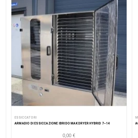
ESSICCATORI
M
ARMADIO DI ESSICCAZIONE IBRIDO MAK DRYER HYBRID 7–14
A
0,00 €
Price