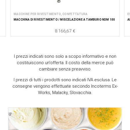
MACCHINE PER RIVESTIMENTO, CONFETTATURA
E
MACCHINA DI RIVESTIMENTO / MISCELAZIONE A TAMBURO NDM 100
A
8.166,67 €
Price
I prezzi indicati sono solo a scopo informativo e non
costituiscono un'offerta. Il costo della merce può
cambiare senza preavviso.
I prezzi di tutti i prodotti sono indicati IVA esclusa. Le
consegne vengono effettuate secondo Incoterms Ex-
Works, Malacky, Slovacchia.