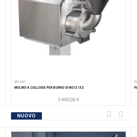
MULINI
P
MULINO A COLLOIDE PER BURRO DI NOCI 132
P
3.490,00 €
Price
NUOVO