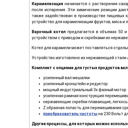
Карамелизация
начинается с растворения сахар
после испарения. Эти химические реакции дают
также задействован в производстве пищевых к
устройство для карамелизации фруктов, мяса и 
Варочный котел
предлагается в объемах 50 и 
устройством с приводом и скребками из нержав
Котел для карамели может поставляться отдель
Устройство изготовлено из нержавеющей стали A
Комплект с опциями для густых продуктов вкл
усиленный вал мешалки
усиленный кронштейн и редуктор
мощный индустриальный 3х фазный мотор
усиленная рамная конструкция перемешив
нержавеющие скребки плавающие, легкос
Z образная лопасть для перемешивания ср
преобразователь частоты
на 230 Вольт д
Другие процессы, для которых можно использ