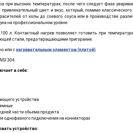
а при высоких температурах, после чего следует фаза уварива
 привлекательный цвет и вкус, который, помимо классическог
расителей от колы до соевого соуса или в производстве разли
лука на профессиональном уровне.
100 л. Контактный нагрев позволяет готовить при температур
еющей стали, предотвращающими пригорание.
но или с
нагревательным элементом (плитой)
.
ISI 304.
ючает в себя:
ающего устройства
ьемные
едней части обьема продукта
ля однофазного подключения на коннекторах
овать устройство: