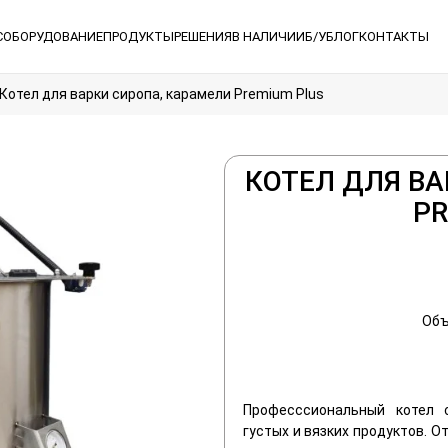
С
ОБОРУДОВАНИЕ
ПРОДУКТЫ
РЕШЕНИЯ
В НАЛИЧИИ
Б/У
БЛОГ
КОНТАКТЫ
Котел для варки сиропа, карамели Premium Plus
КОТЕЛ ДЛЯ ВА
PR
Объ
Професссиональный котел
густых и вязких продуктов. 