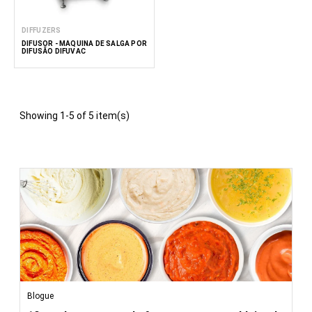
Indústria de Bebidas:
Os difusores extraem
compostos de sabor e aroma para a produção de
DIFFUZERS
bebidas.
DIFUSOR - MÁQUINA DE SALGA POR
DIFUSÃO DIFUVAC
Produtos farmacêuticos:
Os valiosos compostos
bioativos são extraídos de ervas e plantas para fins
medicinais.
Cosméticos:
Os compostos aromáticos são
extraídos para utilização em perfumes e produtos
Showing 1-5 of 5 item(s)
cosméticos.
Produção Alimentar:
Os óleos essenciais, sabores e
cores são extraídos para utilização em produtos
alimentares.
Extração inovadora de produtos com Foodtechprocess
Na FoodTechProcess, oferecemos tecnologia difusora de
ponta, adaptada às suas necessidades de extração. As
nossas soluções são concebidas para garantir uma
extração eficiente e precisa, fornecendo extratos de alta
qualidade para diversas aplicações.
Blogue