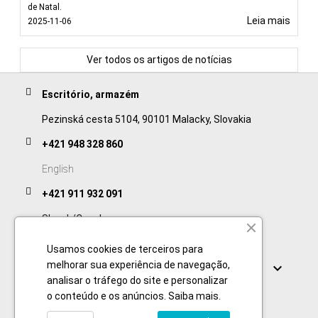
de Natal.
Leia mais
2025-11-06
Ver todos os artigos de notícias
Escritório, armazém
Pezinská cesta 5104, 90101 Malacky, Slovakia
+421 948 328 860
English
+421 911 932 091
Slovak/Czech
Usamos cookies de terceiros para
Links
melhorar sua experiência de navegação,

analisar o tráfego do site e personalizar
o conteúdo e os anúncios.
Saiba mais
.