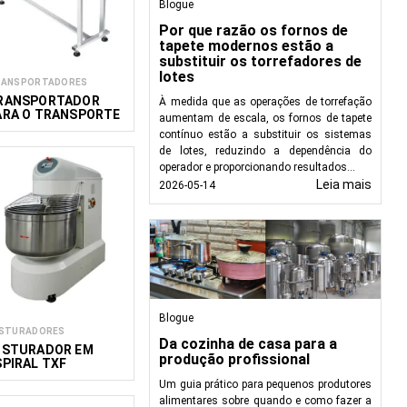
Blogue
Por que razão os fornos de
tapete modernos estão a
substituir os torrefadores de
lotes
RANSPORTADORES
RANSPORTADOR
À medida que as operações de torrefação
ARA O TRANSPORTE
aumentam de escala, os fornos de tapete
E PRODUTOS A
contínuo estão a substituir os sistemas
RANEL 400 X 1500
de lotes, reduzindo a dependência do
M
operador e proporcionando resultados...
Leia mais
2026-05-14
Blogue
STURADORES
Da cozinha de casa para a
ISTURADOR EM
produção profissional
SPIRAL TXF
Um guia prático para pequenos produtores
alimentares sobre quando e como fazer a