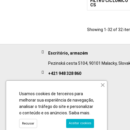
FILTRO CICLÓNICO
CS
Showing 1-32 of 32 ite
Escritório, armazém
Pezinská cesta 5104, 90101 Malacky, Slovak
+421 948 328 860
English
Usamos cookies de terceiros para
+421 911 932 091
melhorar sua experiência de navegação,
Slovak/Czech
analisar o tráfego do site e personalizar
o conteúdo e os anúncios.
Saiba mais
.
Aceitar cookies
Recusar