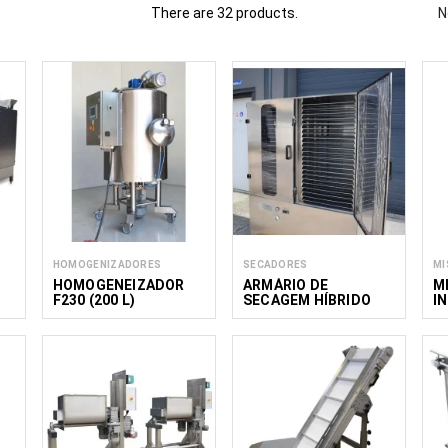
There are 32 products.
N
essamento de alimentos para a produção de pão e pastelaria, incl
aquecer e processar massas, recheios e outros ingredientes. E
a produção com relação custo-benefício e qualidade consist
ornecemos equipamentos para produtores de snacks de pequen
os, empresas do setor da hotelaria, restauração e café (HoReCa) e coz
Leia menos
HOMOGENIZADORES
SECADORES
MI
HOMOGENEIZADOR
ARMÁRIO DE
M
F230 (200 L)
SECAGEM HÍBRIDO
I
MAK DRYER HYBRID
M
7–14
1