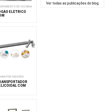
Ver todas as publicações do blog
UIPAMENTO DE COZINHA
OGÃO ELÉTRICO
OM
RREFECIMENTO
ODELO MKC
RANSPORTADORES
RANSPORTADOR
ELICOIDAL COM
QUECIMENTO SC