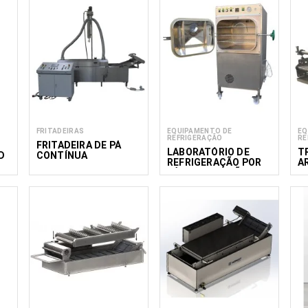
FRITADEIRAS
EQUIPAMENTO DE
EQ
REFRIGERAÇÃO
RE
FRITADEIRA DE PÁ
LABORATÓRIO DE
T
D
CONTÍNUA
REFRIGERAÇÃO POR
A
SNACKPRO
VÁCUO PARA PÃO E
M
PASTELARIA