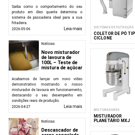
Saiba como o comportamento do seu
produto em óleo quente determina o
sistema de passadeira ideal para a sua
fritadeira.
SISTEMAS DE FILTRAÇÃO
Leia mais
2026-05-06
COLETOR DE PÓ TI
CICLONE
Notícias
Novo misturador
de lavoura de
100L – Teste de
mistura de açúcar
Acabamos de lançar um novo vídeo
demonstrativo mostrando o nosso
misturador de lavoura em funcionamento,
destacando o seu desempenho em
condições reais de produção.
Leia mais
2026-04-27
MISTURADORES
MISTURADOR
PLANETÁRIO MXJ
Notícias
Descascador de