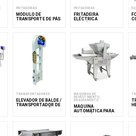
E
FRITADEIRAS
FRITADEIRAS
EQ
MÓDULO DE
FRITADEIRA
F
TRANSPORTE DE PÁS
ELÉCTRICA
C
PARA A FRITADEIRA
CONTÍNUA PARA
A
S
UNIVERSAL
DONUTS
M
400/1100/12
TRANSPORTADORES
MÁQUINAS DE
T
REVESTIMENTO,
ELEVADOR DE BALDE /
T
DRAGEAMENTO
TRANSPORTADOR DE
H
MÁQUINA
BALDE PARA GRÃOS
A
AUTOMÁTICA PARA
FAZER PÃO GA