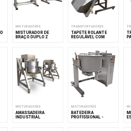
MISTURADORES
TRANSPORTADORES
T
PO
MISTURADOR DE
TAPETE ROLANTE
T
BRAÇO DUPLO Z
REGULÁVEL COM
P
SIGMA
TREMONHA ACWH
D
G
M
MISTURADORES
MISTURADORES
MI
AMASSADEIRA
BATEDEIRA
M
INDUSTRIAL
PROFISSIONAL -
E
PROCESSADOR DE
ALIMENTOS HSM 300