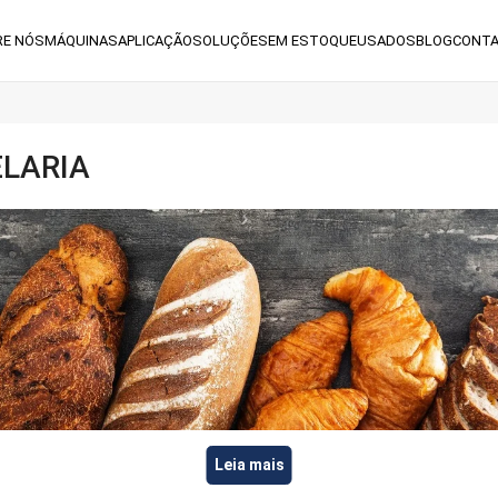
RE NÓS
MÁQUINAS
APLICAÇÃO
SOLUÇÕES
EM ESTOQUE
USADOS
BLOG
CONT
ELARIA
Leia mais