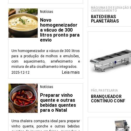
MÁQUINAS DE ELEVAÇÃO 
CARREGAMENTO
Notícias
BATEDEIRAS
Novo
PLANETÁRIAS
homogeneizador
ELEVADOR DE TAÇA
a vácuo de 300
litros pronto para
envio
Um homogeneizador a vácuo de 300 litros
para a produção de molhos e emulsões,
com aquecimento, arrefecimento e
mistura de alta cisalhamento integrados.
Leia mais
2025-12-12
Notícias
PÃO, PASTELARIA
Preparar vinho
BRANQUEADOR
quente e outras
CONTÍNUO CONF
bebidas quentes
600/3000
para o Natal
Uma chaleira compacta ideal para preparar
vinho quente, ponche e outras bebidas