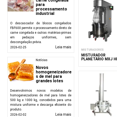
carne congelada
para
processamento
industrial
O descascador de blocos congelados
FBF600 permite o processamento direto de
carne congelada e outras matérias-primas
em pedaços uniformes, sem
descongelação prévia.
Leia mais
2026-02-25
MISTURADORES
MISTURADOR
PLANETÁRIO MXJ H
Notícias
Novos
homogeneizadore
s de mel para
grandes lotes
Desenvolvimos novos modelos de
homogeneizadores de mel para lotes de
500 kg e 1000 kg, concebidos para uma
mistura uniforme e descarga eficiente do
produto.
Leia mais
2026-02-02