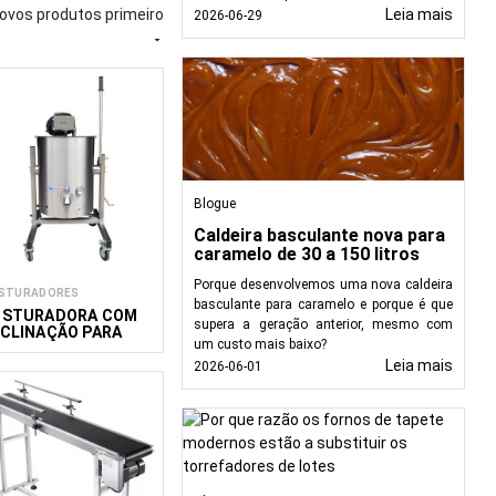
ovos produtos primeiro
Leia mais
2026-06-29

uindo equipamento para
stes equipamentos são
ente do produto. Na
a e média dimensão,
inhas profissionais.
Blogue
Caldeira basculante nova para
caramelo de 30 a 150 litros
Porque desenvolvemos uma nova caldeira
STURADORES
basculante para caramelo e porque é que
ISTURADORA COM
supera a geração anterior, mesmo com
NCLINAÇÃO PARA
um custo mais baixo?
ASSA LÍQUIDA 50-
00L
Leia mais
2026-06-01