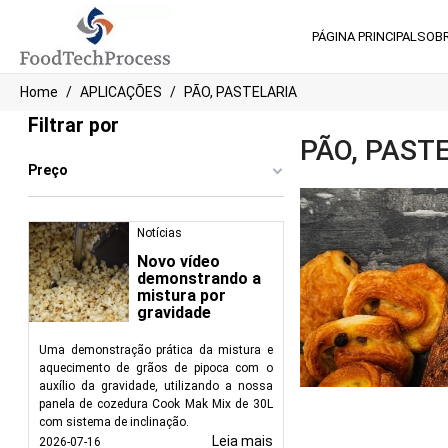
PÁGINA PRINCIPAL
SOB
Home
APLICAÇÕES
PÃO, PASTELARIA
Filtrar por
PÃO, PAST
Preço
Notícias
Novo vídeo
demonstrando a
mistura por
gravidade
Uma demonstração prática da mistura e
aquecimento de grãos de pipoca com o
auxílio da gravidade, utilizando a nossa
panela de cozedura Cook Mak Mix de 30L
com sistema de inclinação.
Leia mais
2026-07-16