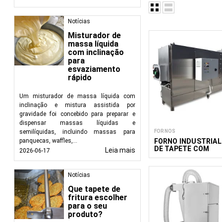
Notícias
Equipamento para proc
Misturador de
misturar, cozinhar, 
massa líquida
concebidos para um
com inclinação
para
FoodTechProcess, f
esvaziamento
fabricantes de aliment
rápido
Um misturador de massa líquida com
inclinação e mistura assistida por
gravidade foi concebido para preparar e
dispensar massas líquidas e
FORNOS
semilíquidas, incluindo massas para
FORNO INDUSTRIAL
panquecas, waffles,...
DE TAPETE COM
Leia mais
2026-06-17
SISTEMA DE
REFRIGERAÇÃO DR5
Notícias
Que tapete de
fritura escolher
para o seu
produto?