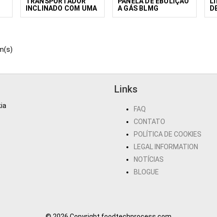
TRANSPORTADOR
PANELA DE EBULIÇÃO
L
INCLINADO COM UMA
A GÁS BLMG
D
TREMONHA CBI
m(s)
Links
ia
FAQ
CONTATO
POLÍTICA DE COOKIES
LEGAL INFORMATION
NOTÍCIAS
BLOGUE
© 2026 Copyright foodtechprocess.com