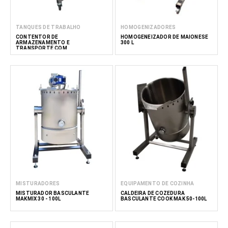
TANQUES DE TRABALHO
HOMOGENIZADORES
CONTENTOR DE
HOMOGENEIZADOR DE MAIONESE
ARMAZENAMENTO E
300 L
TRANSPORTE COM
BASCULAMENTO MANUAL MAK 30–
150L
MISTURADORES
EQUIPAMENTO DE COZINHA
MISTURADOR BASCULANTE
CALDEIRA DE COZEDURA
MAKMIX 30 - 100L
BASCULANTE COOK MAK 50-100L