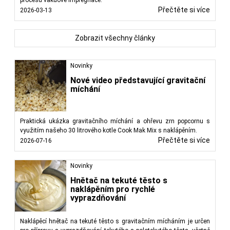
Přečtěte si více
2026-03-13
Zobrazit všechny články
Novinky
Nové video představující gravitační
míchání
Praktická ukázka gravitačního míchání a ohřevu zrn popcornu s
využitím našeho 30 litrového kotle Cook Mak Mix s naklápěním.
Přečtěte si více
2026-07-16
Novinky
Hnětač na tekuté těsto s
naklápěním pro rychlé
vyprazdňování
Naklápěcí hnětač na tekuté těsto s gravitačním mícháním je určen