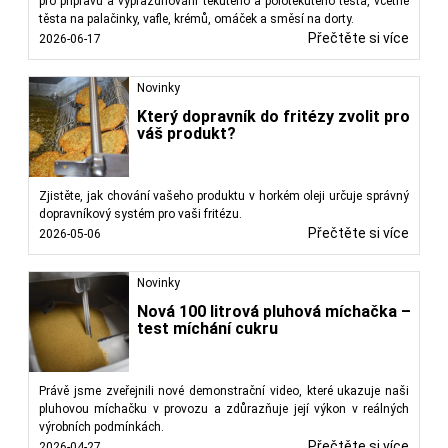
pro přípravu a vyprazdňování tekutého a polotekutého těsta, včetně
těsta na palačinky, vafle, krémů, omáček a směsí na dorty.
Přečtěte si více
2026-06-17
Novinky
Který dopravník do fritézy zvolit pro
váš produkt?
Zjistěte, jak chování vašeho produktu v horkém oleji určuje správný
dopravníkový systém pro vaši fritézu.
Přečtěte si více
2026-05-06
Novinky
Nová 100 litrová pluhová míchačka –
test míchání cukru
Právě jsme zveřejnili nové demonstrační video, které ukazuje naši
pluhovou míchačku v provozu a zdůrazňuje její výkon v reálných
výrobních podmínkách.
Přečtěte si více
2026-04-27