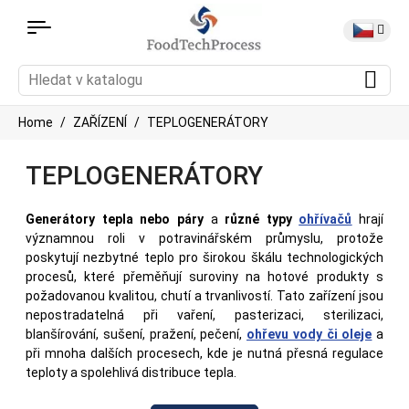
Home
ZAŘÍZENÍ
TEPLOGENERÁTORY
TEPLOGENERÁTORY
Generátory tepla nebo páry
a
různé typy
ohřívačů
hrají
významnou roli v potravinářském průmyslu, protože
poskytují nezbytné teplo pro širokou škálu technologických
procesů, které přeměňují suroviny na hotové produkty s
požadovanou kvalitou, chutí a trvanlivostí. Tato zařízení jsou
nepostradatelná při vaření, pasterizaci, sterilizaci,
blanšírování, sušení, pražení, pečení,
ohřevu vody či oleje
a
při mnoha dalších procesech, kde je nutná přesná regulace
teploty a spolehlivá distribuce tepla.
Generátory zajišťují spolehlivý zdroj páry, zatímco