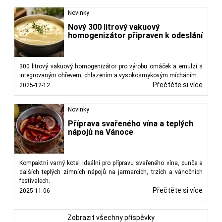
Novinky
Nový 300 litrový vakuový
homogenizátor připraven k odeslání
300 litrový vakuový homogenizátor pro výrobu omáček a emulzí s
integrovaným ohřevem, chlazením a vysokosmykovým mícháním.
Přečtěte si více
2025-12-12
Novinky
Příprava svařeného vína a teplých
nápojů na Vánoce
Kompaktní varný kotel ideální pro přípravu svařeného vína, punče a
dalších teplých zimních nápojů na jarmarcích, trzích a vánočních
festivalech.
Přečtěte si více
2025-11-06
Zobrazit všechny příspěvky