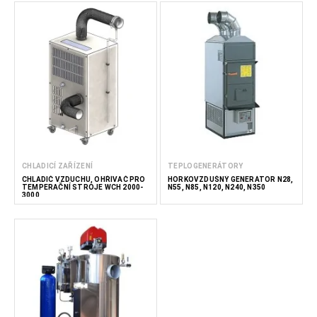
CHLADICÍ ZAŘÍZENÍ
TEPLOGENERÁTORY
CHLADIČ VZDUCHU, OHŘÍVAČ PRO
HORKOVZDUŠNÝ GENERÁTOR N28,
TEMPERAČNÍ STROJE WCH 2000-
N55, N85, N120, N240, N350
3000