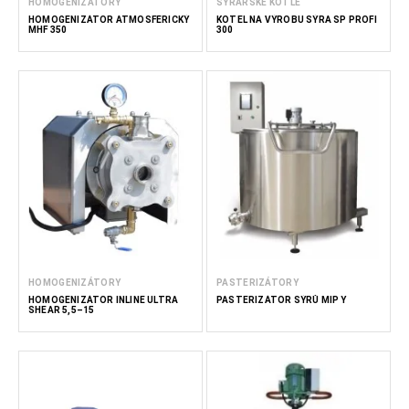
HOMOGENIZÁTORY
SYRÁŘSKÉ KOTLE
HOMOGENIZÁTOR ATMOSFÉRICKÝ
KOTEL NA VÝROBU SÝRA SP PROFI
MHF 350
300
HOMOGENIZÁTORY
PASTERIZÁTORY
HOMOGENIZÁTOR INLINE ULTRA
PASTERIZÁTOR SÝRŮ MIP Y
SHEAR 5,5–15