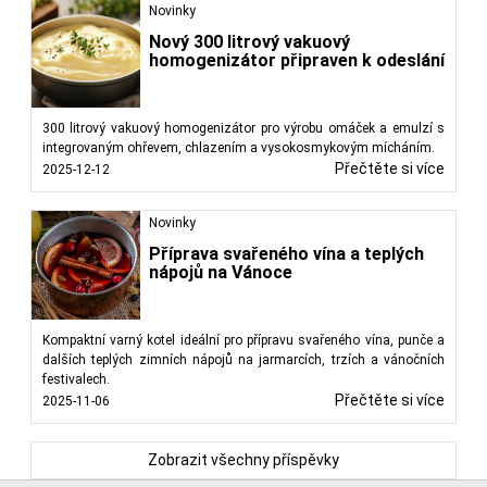
Novinky
Nový 300 litrový vakuový
homogenizátor připraven k odeslání
300 litrový vakuový homogenizátor pro výrobu omáček a emulzí s
integrovaným ohřevem, chlazením a vysokosmykovým mícháním.
Přečtěte si více
2025-12-12
Novinky
Příprava svařeného vína a teplých
nápojů na Vánoce
Kompaktní varný kotel ideální pro přípravu svařeného vína, punče a
dalších teplých zimních nápojů na jarmarcích, trzích a vánočních
festivalech.
Přečtěte si více
2025-11-06
Zobrazit všechny příspěvky