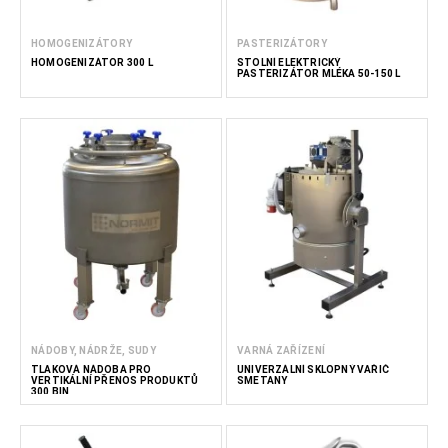
HOMOGENIZÁTORY
PASTERIZÁTORY
HOMOGENIZÁTOR 300 L
STOLNÍ ELEKTRICKÝ
PASTERIZÁTOR MLÉKA 50-150 L
NÁDOBY, NÁDRŽE, SUDY
VARNÁ ZAŘÍZENÍ
TLAKOVÁ NÁDOBA PRO
UNIVERZÁLNÍ SKLOPNÝ VAŘIČ
VERTIKÁLNÍ PŘENOS PRODUKTŮ
SMETANY
300 BIN