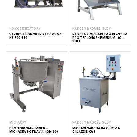
HOMOGENIZÁTORY
NÁDOBY, NÁDRŽE, SUDY
VAKUOVÝ HOMOGENIZÁTOR VMG
NÁDOBA S MÍCHADLEM A PLÁŠTĚM
NS 300-650
PRO TEPLONOSNÉ MÉDIUM 100 -
900 L
MÍCHAČKY
NÁDOBY, NÁDRŽE, SUDY
PROFESIONÁLNÍ MIXÉR –
MÍCHACÍ NÁDOBA NA OHŘEV A
MÍCHAČKA POTRAVIN HSM 300
CHLAZENÍ KWS