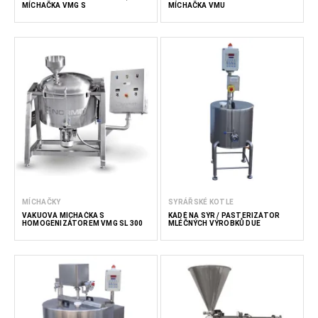
MÍCHAČKA VMG S
MÍCHAČKA VMU
MÍCHAČKY
SYRÁŘSKÉ KOTLE
VAKUOVÁ MÍCHAČKA S
KÁDĚ NA SÝR / PASTERIZÁTOR
HOMOGENIZÁTOREM VMG SL 300
MLÉČNÝCH VÝROBKŮ DUE