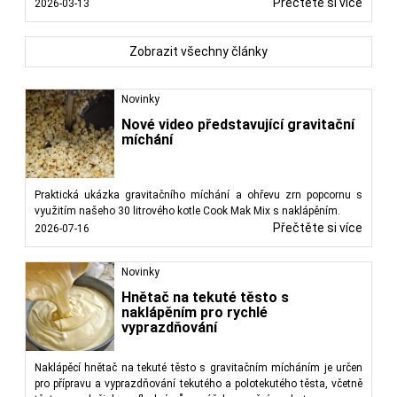
Přečtěte si více
2026-03-13
Zobrazit všechny články
Novinky
Nové video představující gravitační
míchání
Praktická ukázka gravitačního míchání a ohřevu zrn popcornu s
využitím našeho 30 litrového kotle Cook Mak Mix s naklápěním.
Přečtěte si více
2026-07-16
Novinky
Hnětač na tekuté těsto s
naklápěním pro rychlé
vyprazdňování
Naklápěcí hnětač na tekuté těsto s gravitačním mícháním je určen
pro přípravu a vyprazdňování tekutého a polotekutého těsta, včetně