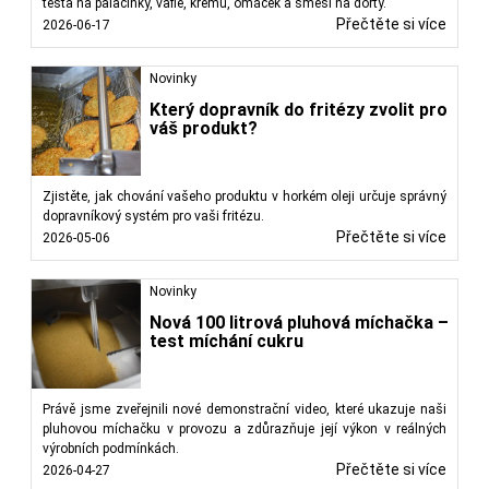
těsta na palačinky, vafle, krémů, omáček a směsí na dorty.
Přečtěte si více
2026-06-17
Novinky
Který dopravník do fritézy zvolit pro
váš produkt?
Zjistěte, jak chování vašeho produktu v horkém oleji určuje správný
dopravníkový systém pro vaši fritézu.
Přečtěte si více
2026-05-06
Novinky
Nová 100 litrová pluhová míchačka –
test míchání cukru
Právě jsme zveřejnili nové demonstrační video, které ukazuje naši
pluhovou míchačku v provozu a zdůrazňuje její výkon v reálných
výrobních podmínkách.
Přečtěte si více
2026-04-27