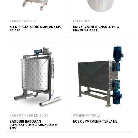
VARNÁ ZAŘÍZENÍ
MÍCHAČKY
ELEKTRICKÝ VAŘIČ SMETANY MK
UNIVERZÁLNÍ MÍCHADLO PRO
30-120
HRNCE 50-100 L
NÁDOBY, NÁDRŽE, SUDY
VÝMĚNÍKY TEPLA
ZÁSOBNÍ NÁDOBA S
NOŽOVÝ VÝMĚNÍK TEPLA HE
DUPLIKÁTOREM A MÍCHADLEM
ACM