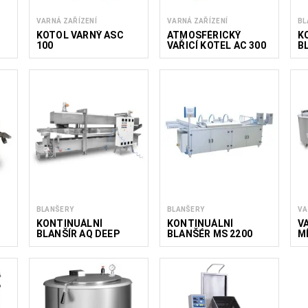
VARNÁ ZAŘÍZENÍ
VARNÁ ZAŘÍZENÍ
BL
E
KOTOL VARNÝ ASC
ATMOSFÉRICKÝ
K
100
VAŘICÍ KOTEL AC 300
B
BLANŠERY
BLANŠERY
VA
KONTINUÁLNÍ
KONTINUÁLNÍ
V
BLANŠÍR AQ DEEP
BLANŠÉR MS 2200
M