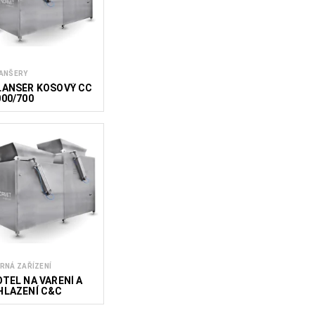
ANŠERY
LANŠÉR KOŠOVÝ CC
000/700
RNÁ ZAŘÍZENÍ
OTEL NA VAŘENÍ A
HLAZENÍ C&C
000/700