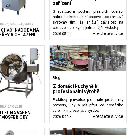
zařízení
S rostoucím počtem pražicích operací
nahrazují kontinuální pásové pece dávkové
systémy tím, že snižují závislost na
DOBY, NÁDRŽE, SUDY
obsluze a poskytují jednotnější výsledky.
ÍCHACÍ NÁDOBA NA
Přečtěte si více
2026-05-14
HŘEV A CHLAZENÍ
WS
Blog
Z domácí kuchyně k
profesionální výrobě
Praktický průvodce pro malé producenty
potravin, kdy a jak přejít od domácího
RNÁ ZAŘÍZENÍ
vaření k malosériové výrobě.
OTEL NA VAŘENÍ
Přečtěte si více
2026-04-13
TMOSFÉRICKÝ
ILTCOOK E 250