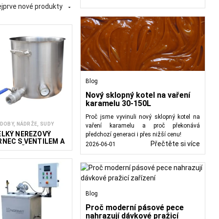
jprve nové produkty

ení, míchání a přípravu
stovin, vaření plněných
me zařízení pro výrobce
Blog
Nový sklopný kotel na vaření
karamelu 30-150L
Proč jsme vyvinuli nový sklopný kotel na
DOBY, NÁDRŽE, SUDY
vaření karamelu a proč překonává
ELKÝ NEREZOVÝ
předchozí generaci i přes nižší cenu!
RNEC S VENTILEM A
Přečtěte si více
2026-06-01
EPLOMĚREM
Blog
Proč moderní pásové pece
nahrazují dávkové pražicí