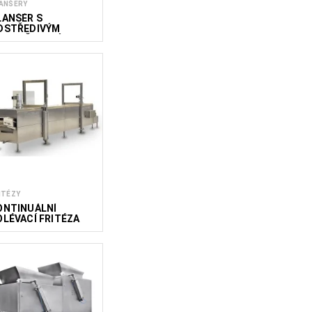
ANŠERY
LANŠÉR S
DSTŘEDIVÝM
DVODŇOVACÍM
YSTÉMEM
ITÉZY
ONTINUÁLNÍ
OLÉVACÍ FRITÉZA
OMBI FRY 600/2000