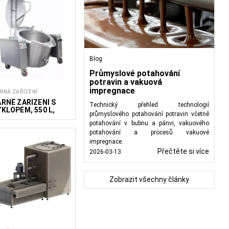
Blog
Průmyslové potahování
potravin a vakuová
impregnace
RNÁ ZAŘÍZENÍ
ARNÉ ZAŘÍZENÍ S
Technický přehled technologií
ÝKLOPEM, 550 L,
průmyslového potahování potravin včetně
LYN
potahování v bubnu a pánvi, vakuového
potahování a procesů vakuové
impregnace.
Přečtěte si více
2026-03-13
Zobrazit všechny články