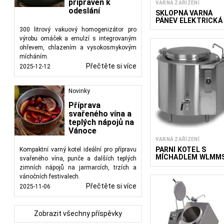
připraven k
VARNÁ ZAŘÍZENÍ
odeslání
SKLOPNÁ VARNÁ
PÁNEV ELEKTRICKÁ
300 litrový vakuový homogenizátor pro
výrobu omáček a emulzí s integrovaným
ohřevem, chlazením a vysokosmykovým
mícháním.
Přečtěte si více
2025-12-12
Novinky
Příprava
svařeného vína a
teplých nápojů na
Vánoce
VARNÁ ZAŘÍZENÍ
PARNÍ KOTEL S
Kompaktní varný kotel ideální pro přípravu
MÍCHADLEM WLMM
svařeného vína, punče a dalších teplých
zimních nápojů na jarmarcích, trzích a
vánočních festivalech.
Přečtěte si více
2025-11-06
Zobrazit všechny příspěvky