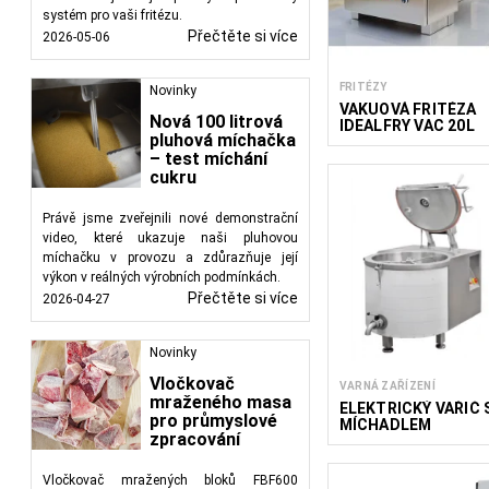
systém pro vaši fritézu.
Přečtěte si více
2026-05-06
FRITÉZY
Novinky
VAKUOVÁ FRITÉZA
Nová 100 litrová
IDEALFRY VAC 20L
pluhová míchačka
– test míchání
cukru
Právě jsme zveřejnili nové demonstrační
video, které ukazuje naši pluhovou
míchačku v provozu a zdůrazňuje její
výkon v reálných výrobních podmínkách.
Přečtěte si více
2026-04-27
Novinky
Vločkovač
VARNÁ ZAŘÍZENÍ
mraženého masa
ELEKTRICKÝ VAŘIČ 
pro průmyslové
MÍCHADLEM
zpracování
Vločkovač mražených bloků FBF600