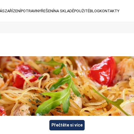
NÁS
ZAŘÍZENÍ
POTRAVINY
ŘEŠENÍ
NA SKLADĚ
POUŽITÉ
BLOG
KONTAKTY
Přečtěte si více