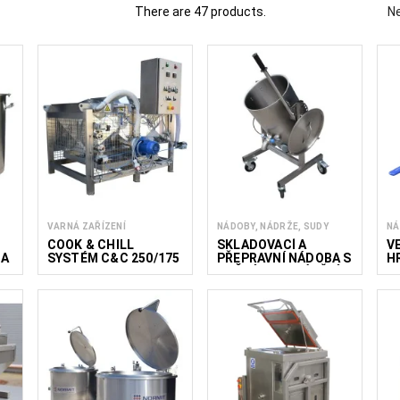
There are 47 products.
Ne
 pro výrobu těstovin, včetně zařízení pro blanšírování, vaření, chlaz
rediencí. Toto zařízení je vhodné pro výrobu čerstvých a vařených tě
ových jídel nebo polotovarů. Ve společnosti FoodTechProcess dodává
avin, podniky HoReCa a profesionální kuchyně.
Méně čtěte
VARNÁ ZAŘÍZENÍ
NÁDOBY, NÁDRŽE, SUDY
NÁ
COOK & CHILL
SKLADOVACÍ A
V
 A
SYSTÉM C&C 250/175
PŘEPRAVNÍ NÁDOBA S
H
RUČNÍM NAKLÁPĚNÍM
T
MAK 30–150L