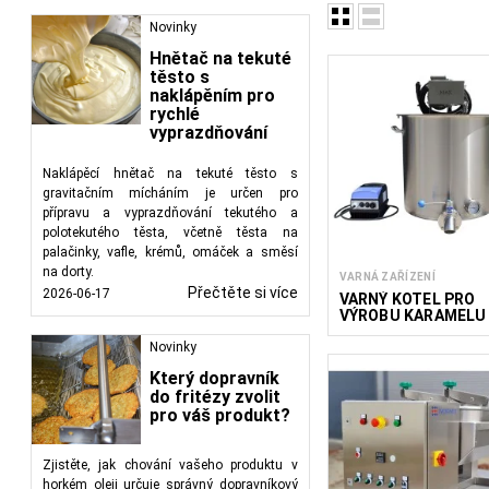
Novinky
Hnětač na tekuté
Potravinářská zařízení
těsto s
těstovin a dalších ing
naklápěním pro
těstovin a dalších hot
rychlé
vyprazdňování
těstovin, výrobce potr
Naklápěcí hnětač na tekuté těsto s
gravitačním mícháním je určen pro
přípravu a vyprazdňování tekutého a
polotekutého těsta, včetně těsta na
palačinky, vafle, krémů, omáček a směsí
na dorty.
VARNÁ ZAŘÍZENÍ
Přečtěte si více
2026-06-17
VARNÝ KOTEL PRO
VÝROBU KARAMELU
SIRUPU PREMIUM
PLUS
Novinky
Který dopravník
do fritézy zvolit
pro váš produkt?
Zjistěte, jak chování vašeho produktu v
horkém oleji určuje správný dopravníkový