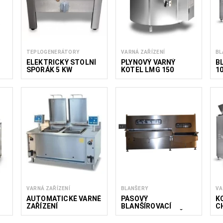
TEPLOGENERÁTORY
VARNÁ ZAŘÍZENÍ
BL
ELEKTRICKÝ STOLNÍ
PLYNOVÝ VARNÝ
B
SPORÁK 5 KW
KOTEL LMG 150
1
VARNÁ ZAŘÍZENÍ
BLANŠERY
VA
AUTOMATICKÉ VARNÉ
PÁSOVÝ
K
ZAŘÍZENÍ
BLANŠÍROVACÍ
C
STROJ A CHLADIČ CB
1
800/2700