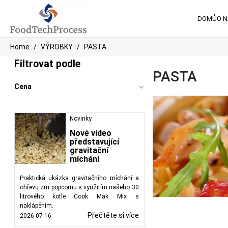
DOMŮ
O 
Home
VÝROBKY
PASTA
Filtrovat podle
PASTA
Cena
Novinky
Nové video
představující
gravitační
míchání
Praktická ukázka gravitačního míchání a
ohřevu zrn popcornu s využitím našeho 30
litrového kotle Cook Mak Mix s
naklápěním.
Přečtěte si více
2026-07-16