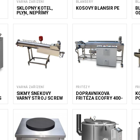
VARNÁ ZAŘÍZENÍ
BLANŠERY
BL
SKLOPNÝ KOTEL,
KOŠOVÝ BLANŠÍR PE
B
PLYN, NEPŘÍMÝ
O
OHŘEV
O
S
VARNÁ ZAŘÍZENÍ
FRITÉZY
FR
ŠIKMÝ ŠNEKOVÝ
DOPRAVNÍKOVÁ
K
S
VARNÝ STROJ SCREW
FRITÉZA ECOFRY 400-
P
I
1500
C