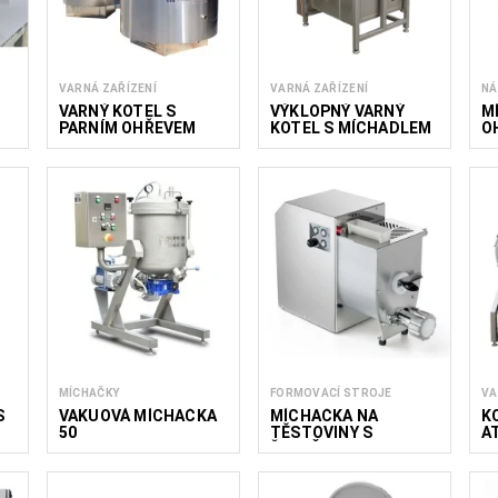
VARNÁ ZAŘÍZENÍ
VARNÁ ZAŘÍZENÍ
NÁ
VARNÝ KOTEL S
VÝKLOPNÝ VARNÝ
M
PARNÍM OHŘEVEM
KOTEL S MÍCHADLEM
O
CBPS - 200 / 300 /
K
400L
MÍCHAČKY
FORMOVACÍ STROJE
VA
S
VAKUOVÁ MÍCHAČKA
MÍCHAČKA NA
K
50
TĚSTOVINY S
A
ŘEZAČKOU SIPM
T