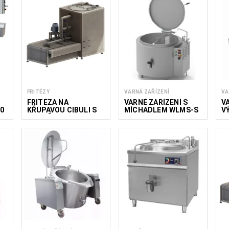
FRITÉZY
VARNÁ ZAŘÍZENÍ
VA
FRITÉZA NA
VARNÉ ZAŘÍZENÍ S
V
0
KŘUPAVOU CIBULI S
MÍCHADLEM WLMS-S
V
ODSTŘEDIVKOU NA
P
OLEJ