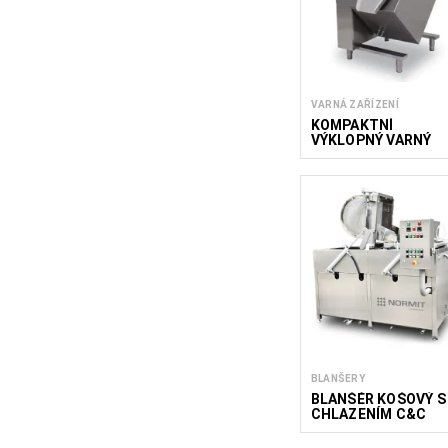
VARNÁ ZAŘÍZENÍ
KOMPAKTNÍ
VÝKLOPNÝ VARNÝ
KOTEL SBP
BLANŠERY
BLANŠÉR KOŠOVÝ S
CHLAZENÍM C&C
250/175