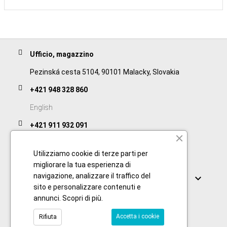
Ufficio, magazzino
Pezinská cesta 5104, 90101 Malacky, Slovakia
+421 948 328 860
English
+421 911 932 091
Slovak/Czech
Utilizziamo cookie di terze parti per
migliorare la tua esperienza di
Collegamenti
navigazione, analizzare il traffico del

sito e personalizzare contenuti e
annunci.
Scopri di più
.
Accetta i cookie
Rifiuta