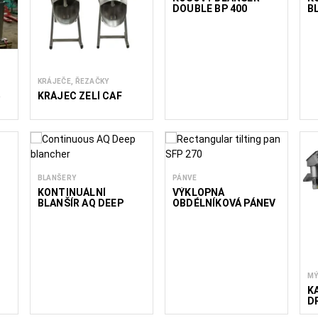
DOUBLE BP 400
B
(200×2)
KRÁJEČE, ŘEZAČKY
5
KRÁJEČ ZELÍ CAF
BLANŠERY
PÁNVE
KONTINUÁLNÍ
VÝKLOPNÁ
BLANŠÍR AQ DEEP
OBDÉLNÍKOVÁ PÁNEV
SFP
MÝ
K
D
Z