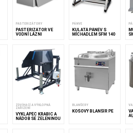
PASTERIZÁTORY
PÁNVE
PÁ
PASTERIZÁTOR VE
KULATÁ PÁNEV S
M
VODNÍ LÁZNI
MÍCHADLEM SFM 140
S
2
ZDVÍHACÍ A VÝKLOPNÁ
BLANŠERY
VA
ZAŘÍZENÍ
KOŠOVÝ BLANŠÍR PE
V
VYKLÁPĚČ KRABIC A
A
NÁDOB SE ZELENINOU
V
A OVOCEM VK