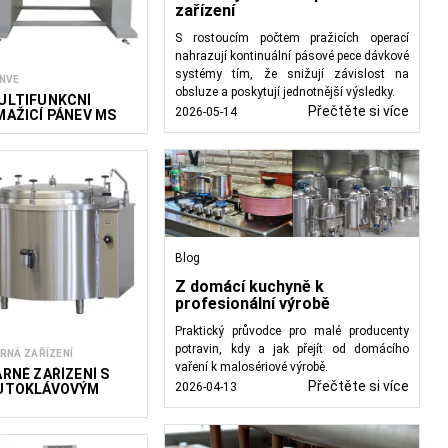
zařízení
S rostoucím počtem pražicích operací
nahrazují kontinuální pásové pece dávkové
systémy tím, že snižují závislost na
NVE
obsluze a poskytují jednotnější výsledky.
ULTIFUNKČNÍ
Přečtěte si více
2026-05-14
MAŽICÍ PÁNEV MS
00
Blog
Z domácí kuchyně k
profesionální výrobě
Praktický průvodce pro malé producenty
potravin, kdy a jak přejít od domácího
RNÁ ZAŘÍZENÍ
vaření k malosériové výrobě.
ARNÉ ZAŘÍZENÍ S
Přečtěte si více
2026-04-13
UTOKLÁVOVÝM
ÍKEM WLP-S