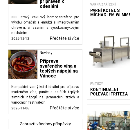
připraven k
VARNÁ ZAŘÍZENÍ
odeslání
PARNÍ KOTEL S
MÍCHADLEM WLMM
300 litrový vakuový homogenizátor pro
výrobu omáček a emulzí s integrovaným
ohřevem, chlazením a vysokosmykovým
mícháním.
Přečtěte si více
2025-12-12
Novinky
Příprava
svařeného vína a
teplých nápojů na
Vánoce
FRITÉZY
Kompaktní varný kotel ideální pro přípravu
KONTINUÁLNÍ
svařeného vína, punče a dalších teplých
POLÉVACÍ FRITÉZA
zimních nápojů na jarmarcích, trzích a
COMBI FRY 600/200
vánočních festivalech.
Přečtěte si více
2025-11-06
Zobrazit všechny příspěvky