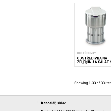
ODSTŘEDIVKY
ODSTŘEDIVKA NA
ZELENINU A SALÁT 
SUŠIČKY POTRAVIN
NLM
Showing 1-33 of 33 ite
Kancelář, sklad