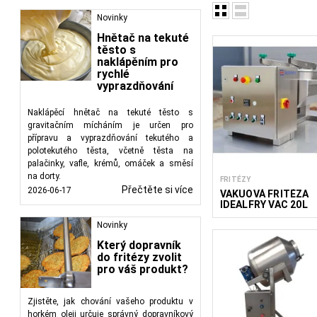
Novinky
Hnětač na tekuté
těsto s
Zařízení pro zpracování
naklápěním pro
míchání, ohřev a příp
rychlé
čerstvého zelí a f
vyprazdňování
FoodTechProcess dodá
profesionální kuchyně.
Naklápěcí hnětač na tekuté těsto s
gravitačním mícháním je určen pro
přípravu a vyprazdňování tekutého a
polotekutého těsta, včetně těsta na
palačinky, vafle, krémů, omáček a směsí
na dorty.
FRITÉZY
Přečtěte si více
2026-06-17
VAKUOVÁ FRITÉZA
IDEALFRY VAC 20L
Novinky
Který dopravník
do fritézy zvolit
pro váš produkt?
Zjistěte, jak chování vašeho produktu v
horkém oleji určuje správný dopravníkový