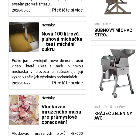
systém pro vaši fritézu.
Přečtěte si více
2026-05-06
MÍCHAČKY
Novinky
BUBNOVÝ MÍCHACÍ
Nová 100 litrová
STROJ
pluhová míchačka
– test míchání
cukru
Právě jsme zveřejnili nové demonstrační
video, které ukazuje naši pluhovou
míchačku v provozu a zdůrazňuje její
výkon v reálných výrobních podmínkách.
Přečtěte si více
2026-04-27
Novinky
Vločkovač
KRÁJEČE, ŘEZAČKY
mraženého masa
KRÁJEČ ZELENINY
pro průmyslové
AVC
zpracování
Vločkovač mražených bloků FBF600