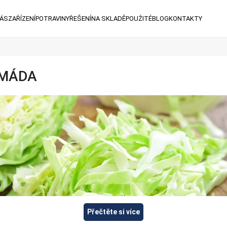
NÁS
ZAŘÍZENÍ
POTRAVINY
ŘEŠENÍ
NA SKLADĚ
POUŽITÉ
BLOG
KONTAKTY
AMÁDA
Přečtěte si více