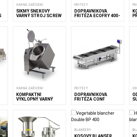
VARNÁ ZAŘÍZENÍ
FRITÉZY
FR
ŠIKMÝ ŠNEKOVÝ
DOPRAVNÍKOVÁ
K
S
VARNÝ STROJ SCREW
FRITÉZA ECOFRY 400-
P
I
1500
P
VARNÁ ZAŘÍZENÍ
FRITÉZY
OD
KOMPAKTNÍ
DOPRAVNÍKOVÁ
O
VÝKLOPNÝ VARNÝ
FRITÉZA CONF
S
0
KOTEL SBP
600/3000
O
BLANŠERY
BL
KOŠOVÝ BLANŠÉR
K