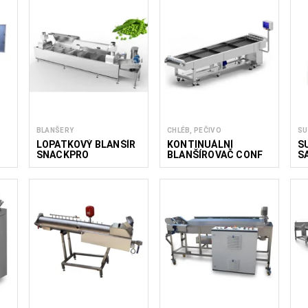
BLANŠERY
CHLÉB, PEČIVO
SU
LOPATKOVÝ BLANŠÍR
KONTINUÁLNÍ
S
SNACKPRO
BLANŠÍROVAČ CONF
S
600/3000