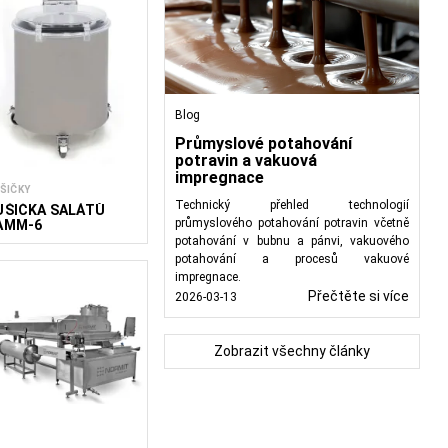
Blog
Průmyslové potahování
potravin a vakuová
impregnace
ŠIČKY
Technický přehled technologií
UŠIČKA SALÁTŮ
průmyslového potahování potravin včetně
AMM-6
potahování v bubnu a pánvi, vakuového
potahování a procesů vakuové
impregnace.
Přečtěte si více
2026-03-13
Zobrazit všechny články