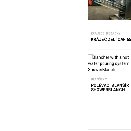
KRÁJEČE, ŘEZAČKY
KRÁJEČ ZELÍ CAF 6
BLANŠERY
POLÉVACÍ BLANŠÍR
SHOWERBLANCH