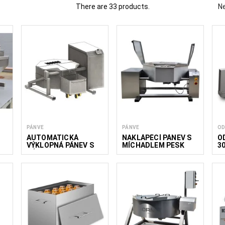
There are 33 products.
Ne
 potravin na zpracování salátů, zelí a kysaného zelí, včetně zařízení 
ravu zelených zeleninových ingrediencí. Toto zařízení je vhodné pr
ermentovaných zeleninových produktů s konzistentními výsle
váme zařízení pro malé a střední výrobce svačin, výrobce potra
Méně čtěte
PÁNVE
PÁNVE
OD
AUTOMATICKÁ
NAKLÁPĚCÍ PÁNEV S
O
VÝKLOPNÁ PÁNEV S
MÍCHADLEM PESK
3
MÍCHADLEM 450
250/26