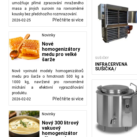
umožňuje přímé zpracování mraženého
masa a jiných surovin na rovnoměrné
kousky bez předchozího rozmrazování.
Přečtěte si více
2026-02-25
Novinky
Nové
homogenizátory
medu pro velké
SUŠIČKY
šarže
INFRAČERVENÁ
SUŠIČKA /
Nově vyvinuté modely homogenizátorů
DEHYDRÁTOR
medu pro šarže o hmotnosti 500 kg a
1000 kg, navržené pro rovnoměrné
míchání a efektivní vyprazdňování
produktu.
Přečtěte si více
2026-02-02
Novinky
Nový 300 litrový
vakuový
homogenizátor