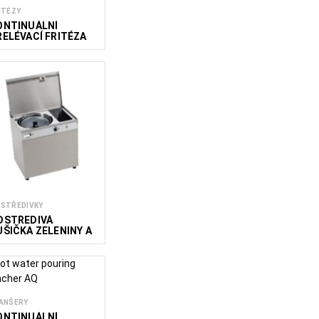
ITÉZY
ONTINUÁLNÍ
ŘELÉVACÍ FRITÉZA
OUR OIL
STŘEDIVKY
DSTŘEDIVÁ
UŠIČKA ZELENINY A
VOCE
ANŠERY
ONTINUÁLNÍ