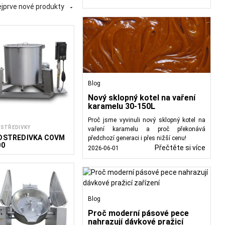
jprve nové produkty

pro krájení, zpracování,
o efektivní zpracování
dky. Ve společnosti
vin, podniky HoReCa a
Blog
Nový sklopný kotel na vaření
karamelu 30-150L
Proč jsme vyvinuli nový sklopný kotel na
STŘEDIVKY
vaření karamelu a proč překonává
DSTŘEDIVKA COVM
předchozí generaci i přes nižší cenu!
00
Přečtěte si více
2026-06-01
Blog
Proč moderní pásové pece
nahrazují dávkové pražicí