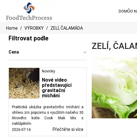
DOMŮ
O 
Home
VÝROBKY
ZELÍ, ČALAMÁDA
Filtrovat podle
ZELÍ, ČAL
Cena
Novinky
Nové video
představující
gravitační
míchání
Praktická ukázka gravitačního míchání a
ohřevu zrn popcornu s využitím našeho 30
litrového kotle Cook Mak Mix s
naklápěním.
Přečtěte si více
2026-07-16