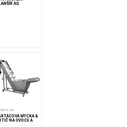
LANŠÍR AQ
ČKY A CIP
ARTÁČOVÁ MYČKA &
RTIČ NA OVOCE A
ELENINU MGFV