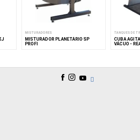
MISTURADORES
TANQUES DE T
XJ
MISTURADOR PLANETÁRIO SP
CUBA AGIT
PROFI
VÁCUO - RE