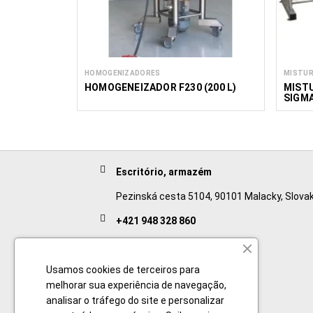
HOMOGENIZADORES
MISTU
HOMOGENEIZADOR F230 (200 L)
MIST
SIGM
Escritório, armazém
Pezinská cesta 5104, 90101 Malacky, Slovak
+421 948 328 860
English
+421 911 932 091
Usamos cookies de terceiros para
melhorar sua experiência de navegação,
Slovak/Czech
analisar o tráfego do site e personalizar