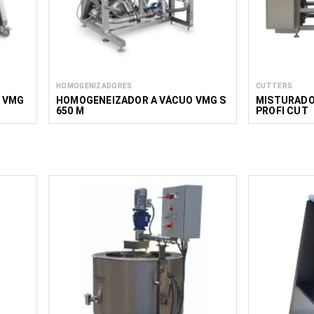
HOMOGENIZADORES
CUTTERS
 VMG
HOMOGENEIZADOR A VÁCUO VMG S
MISTURADO
650 M
PROFI CUT