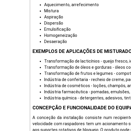
Aquecimento, arrefecimento
Mistura
Aspiração
Dispersão
Emulsificação
Homogeneização
Desaeração
EXEMPLOS DE APLICAÇÕES DE MISTURADO
Transformação de lacticínios - queijo fresco, i
Transformação de óleos e gorduras - óleos c
Transformação de frutos e legumes - compota
Indústria de confeitaria - recheio de creme, p
Indústria de cosméticos - loções, champôs, a
Indústria farmacêutica - pomadas, emulsões, 
Indústria química - detergentes, adesivos, tin
CONCEPÇÃO E FUNCIONALIDADE DO EQUI
A conceção da instalação consiste num recipien
velocidade com raspadores tem um acionamento supe
aos suportes rotativos de bloqueio. O produto pode