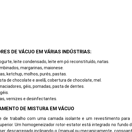
RES DE VÁCUO EM VÁRIAS INDÚSTRIAS:
ogurte, leite condensado, leite em pó reconstituído, natas.
ombinados, margarinas, maionese.
s, ketchup, molhos, purés, pastas.
asta de chocolate e avelã, cobertura de chocolate, mel.
maciadores, géis, pomadas, pasta de dentes.
géis.
tas, vernizes e desinfectantes.
PAMENTO DE MISTURA EM VÁCUO
te de trabalho com uma camada isolante e um revestimento para 
rior. Um homogeneizador rotor-estator está integrado no fundo do r
 ser descarregado inclinando-o (manual ou mecanicamente, consoante o