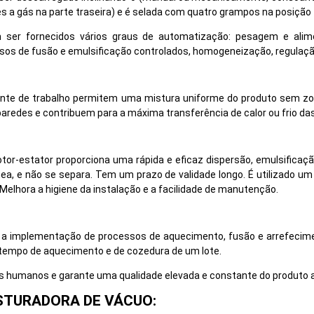
 a gás na parte traseira) e é selada com quatro grampos na posição
 ser fornecidos vários graus de automatização: pesagem e alim
os de fusão e emulsificação controlados, homogeneização, regulação 
iente de trabalho permitem uma mistura uniforme do produto sem zo
redes e contribuem para a máxima transferência de calor ou frio da
otor-estator proporciona uma rápida e eficaz dispersão, emulsifica
a, e não se separa. Tem um prazo de validade longo. É utilizado u
Melhora a higiene da instalação e a facilidade de manutenção.
a implementação de processos de aquecimento, fusão e arrefecimen
o tempo de aquecimento e de cozedura de um lote.
s humanos e garante uma qualidade elevada e constante do produto ac
STURADORA DE VÁCUO: