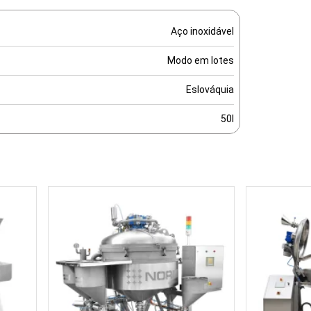
Aço inoxidável
Modo em lotes
Eslováquia
50l