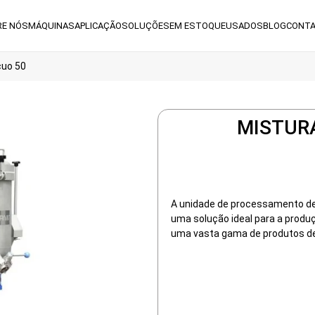
RE NÓS
MÁQUINAS
APLICAÇÃO
SOLUÇÕES
EM ESTOQUE
USADOS
BLOG
CONT
cuo 50
MISTUR
A unidade de processamento de
uma solução ideal para a produçã
uma vasta gama de produtos d