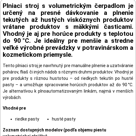
Plniaci stroj s volumetrickým čerpadlom je
určený na presné dávkovanie a plnenie
tekutých až hustých viskóznych produktov
vrátane produktov s mäkkými časticami.
Vhodný je aj pre horúce produkty s teplotou
do 90 °C. Je ideálny pre menšie a stredne
veľké výrobné prevádzky v potravinárskom a
kozmetickom priemysle.
Tento plniaci stroj je navrhnutý pre manuálne plnenie a uzatváranie
pohárov, fliaš či iných nádob s rôznymi druhmi produktov. Vhodný je
pre produkty s rôznou hustotou – od riedkych tekutín po husté
pasty – a umožňuje spracovanie horúcich produktov až do 90 °C.
Je alternatívou k plnoautomatizovaným linkám, najmä v menších
výrobách.
Vhodné pre
riedke pasty
husté pasty
Zoznam dostupných modelov (podľa objemu piestu