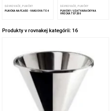
DÁVKOVAČE, PLNIČKY
DÁVKOVAČE, PLNIČKY
PLNIČKA NA FĽAŠE - VÁKUOVÁ TE 4
PLNIČKY / UZATVÁRAČKY NA
VRECKÁ TEF 250
Produkty v rovnakej kategórii: 16