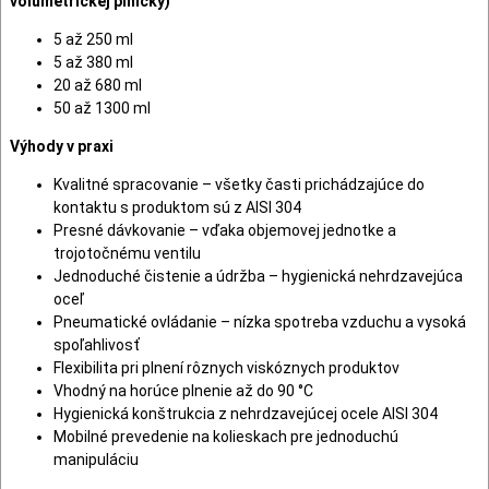
volumetrickej plničky)
5 až 250 ml
5 až 380 ml
20 až 680 ml
50 až 1300 ml
Výhody v praxi
Kvalitné spracovanie – všetky časti prichádzajúce do
kontaktu s produktom sú z AISI 304
Presné dávkovanie – vďaka objemovej jednotke a
trojotočnému ventilu
Jednoduché čistenie a údržba – hygienická nehrdzavejúca
oceľ
Pneumatické ovládanie – nízka spotreba vzduchu a vysoká
spoľahlivosť
Flexibilita pri plnení rôznych viskóznych produktov
Vhodný na horúce plnenie až do 90 °C
Hygienická konštrukcia z nehrdzavejúcej ocele AISI 304
Mobilné prevedenie na kolieskach pre jednoduchú
manipuláciu