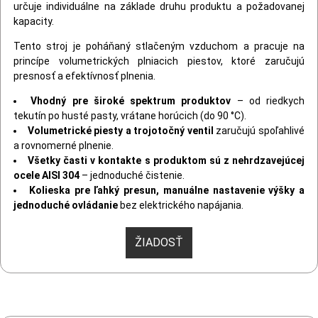
určuje individuálne na základe druhu produktu a požadovanej
kapacity.
Tento stroj je poháňaný stlačeným vzduchom a pracuje na
princípe volumetrických plniacich piestov, ktoré zaručujú
presnosť a efektívnosť plnenia.
Vhodný pre široké spektrum produktov
– od riedkych
tekutín po husté pasty, vrátane horúcich (do 90 °C).
Volumetrické piesty a trojotočný ventil
zaručujú spoľahlivé
a rovnomerné plnenie.
Všetky časti v kontakte s produktom sú z nehrdzavejúcej
ocele AISI 304
– jednoduché čistenie.
Kolieska pre ľahký presun, manuálne nastavenie výšky a
jednoduché ovládanie
bez elektrického napájania.
ŽIADOSŤ