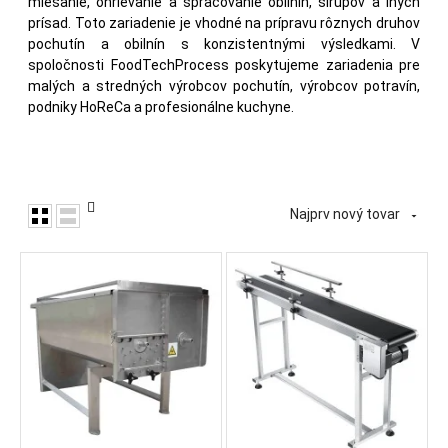
miešanie, ohrievanie a spracovanie obilnín, sirupov a iných
prísad. Toto zariadenie je vhodné na prípravu rôznych druhov
pochutín a obilnín s konzistentnými výsledkami. V
spoločnosti FoodTechProcess poskytujeme zariadenia pre
malých a stredných výrobcov pochutín, výrobcov potravín,
podniky HoReCa a profesionálne kuchyne.
Najprv nový tovar
