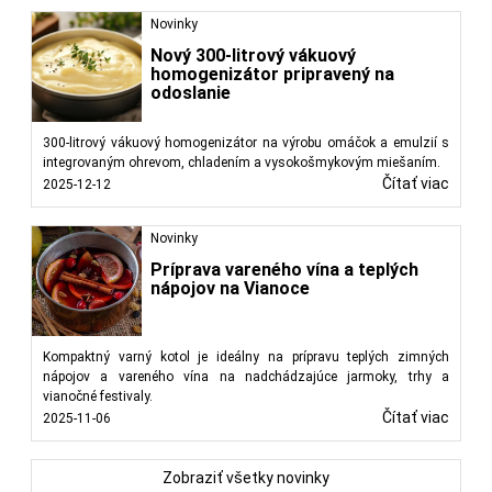
Novinky
Nový 300-litrový vákuový
homogenizátor pripravený na
odoslanie
300-litrový vákuový homogenizátor na výrobu omáčok a emulzií s
integrovaným ohrevom, chladením a vysokošmykovým miešaním.
Čítať viac
2025-12-12
Novinky
Príprava vareného vína a teplých
nápojov na Vianoce
Kompaktný varný kotol je ideálny na prípravu teplých zimných
nápojov a vareného vína na nadchádzajúce jarmoky, trhy a
vianočné festivaly.
Čítať viac
2025-11-06
Zobraziť všetky novinky