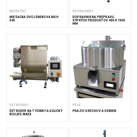
MIEŠAČKY
DOPRAVNÍKY
MIEŠAČKA DVOJŠNEKOVÁ MSH
DOPRAVNÍK NA PREPRAVU
540
SYPKÝCH PRODUKTOV 400 X 1500
MM
EXTRÚDERY
PECE
EXTRÚDER NA TYČINKY A GULIČKY
PRAŽIČ ORECHOV A SEMIEN
BOILIES MAEX