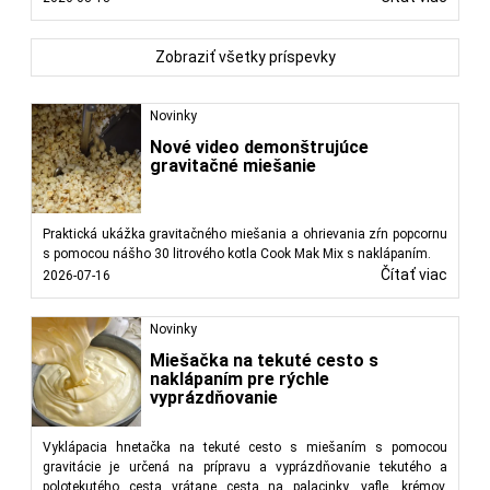
Zobraziť všetky príspevky
Novinky
Nové video demonštrujúce
gravitačné miešanie
Praktická ukážka gravitačného miešania a ohrievania zŕn popcornu
s pomocou nášho 30 litrového kotla Cook Mak Mix s naklápaním.
Čítať viac
2026-07-16
Novinky
Miešačka na tekuté cesto s
naklápaním pre rýchle
vyprázdňovanie
Vyklápacia hnetačka na tekuté cesto s miešaním s pomocou
gravitácie je určená na prípravu a vyprázdňovanie tekutého a
polotekutého cesta vrátane cesta na palacinky, vafle, krémov,