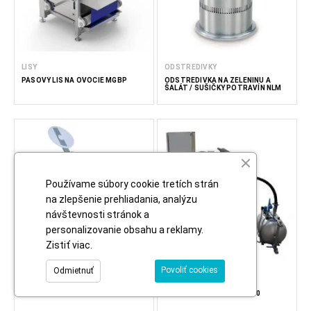
LISY
ODSTREDIVKY
PÁSOVÝ LIS NA OVOCIE MGBP
ODSTREDIVKA NA ZELENINU A
ŠALÁT / SUŠIČKY POTRAVÍN NLM
Používame súbory cookie tretích strán
na zlepšenie prehliadania, analýzu
návštevnosti stránok a
personalizovanie obsahu a reklamy.
Zistiť viac
.
Povoliť cookies
Odmietnuť
KUTERY
ODPARKY
KOMPAKTNÝ KUTER MIXÉR YZ 20
VÁKUOVÁ ODPARKA VE 100