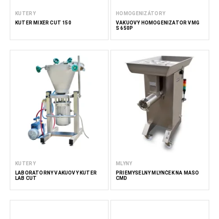
KUTERY
HOMOGENIZÁTORY
KUTER MIXÉR CUT 150
VÁKUOVÝ HOMOGENIZÁTOR VMG
S 650P
KUTERY
MLYNY
LABORATÓRNY VÁKUOVÝ KUTER
PRIEMYSELNÝ MLYNČEK NA MÄSO
LAB CUT
CMD