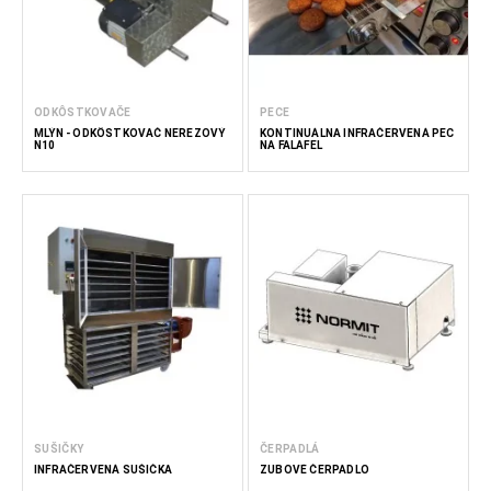
ODKÔSTKOVAČE
PECE
MLÝN - ODKÔSTKOVAČ NEREZOVÝ
KONTINUÁLNA INFRAČERVENÁ PEC
N10
NA FALAFEL
SUŠIČKY
ČERPADLÁ
INFRAČERVENÁ SUŠIČKA
ZUBOVÉ ČERPADLO