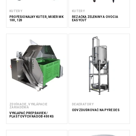
KUTERY
KUTERY
PROFESIONÁLNY KUTER, MIXÉR MK
REZAČKA ZELENINY A OVOCIA
100, 120
EASYCUT
ZDVÍHACIE, VYKLÁPACIE
DEAERATORY
ZARIADENIA
ODVZDUŠŇOVAČ NA PYRÉ DES
VYKLÁPAČ PREPRAVIEK /
PLASTOVÝCH NÁDOB 400 KG