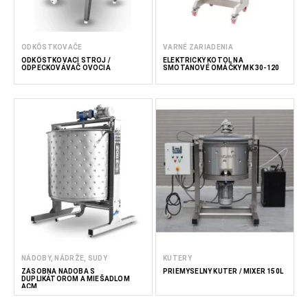
ODKÔSTKOVAČE
VARNÉ ZARIADENIA
ODKÔSTKOVACÍ STROJ /
ELEKTRICKÝ KOTOL NA
ODPECKOVÁVAČ OVOCIA
SMOTANOVÉ OMÁČKY MK 30-120
NÁDOBY, NÁDRŽE, SUDY
KUTERY
ZÁSOBNÁ NÁDOBA S
PRIEMYSELNÝ KUTER / MIXÉR 150L
DUPLIKÁTOROM A MIEŠADLOM
ACM