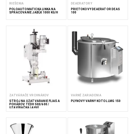
RIEŠENIA
DEAERATORY
POLOAUTOMATICKÁ LINKA NA
PRIETOKOVÝ DEAERÁTOR DEAS
SPRACOVANIE JABĹK 1000 KG/H
100
ZATVÁRAČE VRCHNÁKOV
VARNÉ ZARIADENIA
STROJ NA UZATVÁRANIE FLIAŠ A
PLYNOVÝ VARNÝ KOTOL LMG 150
POHÁROV TEDH 500/600 /
UZAVÍRAČKA LAHVÍ