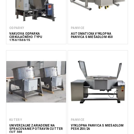
ODPARKY
PANVICE
VÁKUOVÁ ODPARKA
AUTOMATICKÁ VÝKLOPNÁ
CIRKULAČNÉHO TYPU
PANVICA S MIEŠADLOM 450
1750/1500/15
KUTERY
PANVICE
UNIVERZÁLNE ZARIADENIE NA
VÝKLOPNÁ PANVICA S MIEŠADLOM
SPRACOVANIE POTRAVÍN CUTTER
PESK 250/26
CUT 300