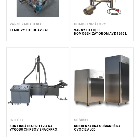
VARNÉ ZARIADENIA
HOMOGENIZÁTORY
TLAKOVÝ KOTOL AV 643
VARNÝ KOTOL S
HOMOGENIZÁTOROM AVK 1200 L
FRITÉZY
SUŠIČKY
KONTINUÁLNA FRITÉZA NA
KONDENZAČNÁ SUŠIAREŇ NA
VÝROBU CHIPSOV SNACKPRO
OVOCIE ALCD