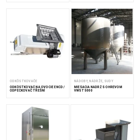
ODKÔSTKOVAČE
NÁDOBY, NÁDRŽE, SUDY
ODKÔSTKOVAČ NA OVOCIE ENCD /
MIEŠACIA NÁDRŽ S OHREVOM
ODPECKOVAČ TŘEŠNÍ
VWST 5000