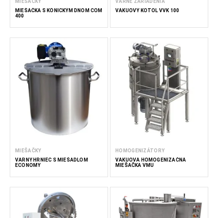
MIEŠAČKY
VARNÉ ZARIADENIA
MIEŠAČKA S KÓNICKÝM DNOM COM
VÁKUOVÝ KOTOL VVK 100
400
MIEŠAČKY
HOMOGENIZÁTORY
VARNÝ HRNIEC S MIEŠADLOM
VÁKUOVÁ HOMOGENIZAČNÁ
ECONOMY
MIEŠAČKA VMU