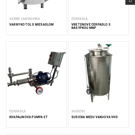
VARNÉ ZARIADENIA
ČERPADLÁ
VARNÝ KOTOL S MIEŠADLOM
VRETENOVÉ ČERPADLO S
NÁSYPKOU MNP
ČERPADLÁ
SUŠIČKY
KVAPALINOVÁ PUMPA ET
SUŠIČKA MEDU VÁKUOVÁ VHD