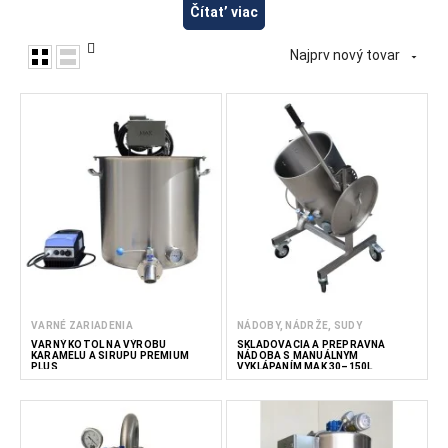
Tieto stroje sú vhodné pre malých a stredných výrobcov
Čítat’ viac
nápojov, remeselníkov a podniky, ktoré vyvíjajú vlastné
nápojové produkty. V spoločnosti FoodTechProcess
Najprv nový tovar

poskytujeme zariadenia pre výrobcov nápojov, podniky
HoReCa a profesionálne kuchyne.
Čítat’ menej
VARNÉ ZARIADENIA
NÁDOBY, NÁDRŽE, SUDY
VARNÝ KOTOL NA VÝROBU
SKLADOVACIA A PREPRAVNÁ
KARAMELU A SIRUPU PREMIUM
NÁDOBA S MANUÁLNYM
PLUS
VYKLÁPANÍM MAK 30–150L