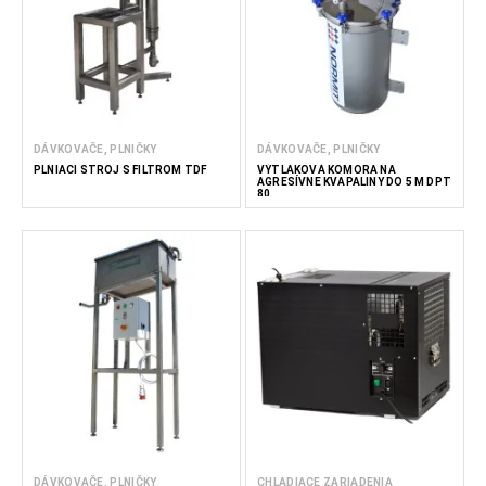
DÁVKOVAČE, PLNIČKY
DÁVKOVAČE, PLNIČKY
PLNIACI STROJ S FILTROM TDF
VÝTLAKOVÁ KOMORA NA
AGRESÍVNE KVAPALINY DO 5 M DPT
80
DÁVKOVAČE, PLNIČKY
CHLADIACE ZARIADENIA