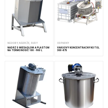
NÁDOBY, NÁDRŽE, SUDY
ODPARKY
NÁDRŽ S MIEŠADLOM A PLÁŠŤOM
VÁKUOVÝ KONCENTRAČNÝ KOTOL
NA TERMONOSIČ 100 - 900 L
300-875