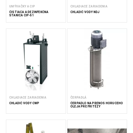
UMÝVAČKY A CIP
CHLADIACE ZARIADENIA
ČISTIACA A DEZINFEKČNÁ
CHLADIČ VODY NDJ
STANICA CIP-51
CHLADIACE ZARIADENIA
ČERPADLÁ
CHLADIČ VODY CWP
ČERPADLO NA PRENOS HORÚCEHO
OLEJA PRE FRITÉZY