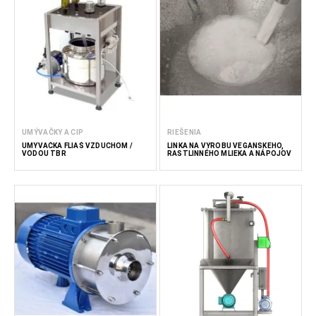
UMÝVAČKY A CIP
RIEŠENIA
UMÝVAČKA FLIAŠ VZDUCHOM /
LINKA NA VÝROBU VEGÁNSKEHO,
VODOU TBR
RASTLINNÉHO MLIEKA A NÁPOJOV