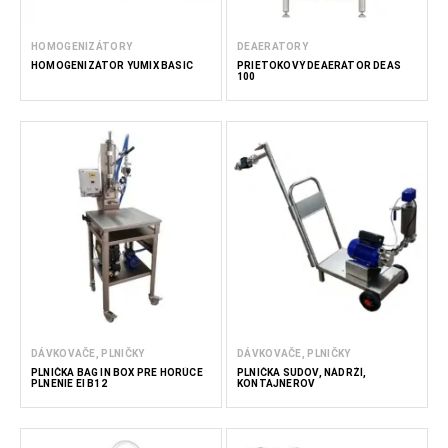
HOMOGENIZÁTORY
DEAERATORY
HOMOGENIZÁTOR YUMIX BASIC
PRIETOKOVÝ DEAERÁTOR DEAS
100
DÁVKOVAČE, PLNIČKY
DÁVKOVAČE, PLNIČKY
PLNIČKA BAG IN BOX PRE HORÚCE
PLNIČKA SUDOV, NÁDRŽÍ,
PLNENIE EI B12
KONTAJNEROV