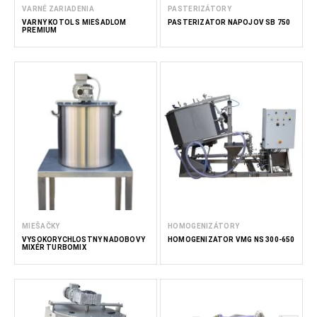
VARNÉ ZARIADENIA
PASTERIZÁTORY
VARNÝ KOTOL S MIEŠADLOM
PASTERIZÁTOR NÁPOJOV SB 750
PREMIUM
MIEŠAČKY
HOMOGENIZÁTORY
VYSOKORÝCHLOSTNÝ NÁDOBOVÝ
HOMOGENIZÁTOR VMG NS 300-650
MIXÉR TURBOMIX