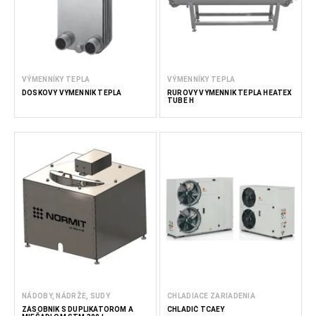
VÝMENNÍKY TEPLA
VÝMENNÍKY TEPLA
DOSKOVÝ VÝMENNÍK TEPLA
RÚROVÝ VÝMENNÍK TEPLA HEATEX
TUBE H
NÁDOBY, NÁDRŽE, SUDY
CHLADIACE ZARIADENIA
ZÁSOBNÍK S DUPLIKÁTOROM A
CHLADIČ TCAEY