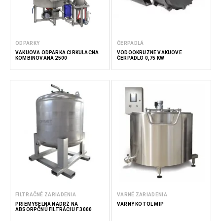
ODPARKY
ČERPADLÁ
VÁKUOVÁ ODPARKA CIRKULAČNÁ
VODOOKRUŽNÉ VÁKUOVÉ
KOMBINOVANÁ 2500
ČERPADLO 0,75 KW
FILTRAČNÉ ZARIADENIA
VARNÉ ZARIADENIA
PRIEMYSELNÁ NADRŽ NA
VARNÝ KOTOL MIP
ABSORPČNÚ FILTRÁCIU F 3000