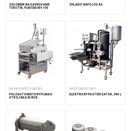
ZÁSOBNÍK NA DÁVKOVANIE
CHLADIČ NÁPOJOV AS
TEKUTÍN, PLNIČKA MV 100
DÁVKOVAČE, PLNIČKY
PASTERIZÁTORY
POLOAUTOMATICKÝ PLNIACI
ELEKTRICKÝ PASTERIZÁTOR, 300 L
STROJ BAG IN BOX