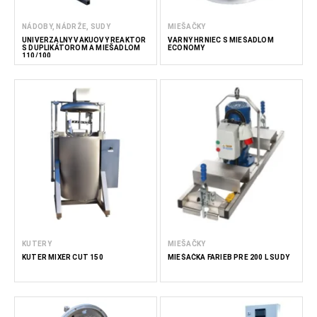
NÁDOBY, NÁDRŽE, SUDY
MIEŠAČKY
UNIVERZÁLNY VÁKUOVÝ REAKTOR
VARNÝ HRNIEC S MIEŠADLOM
S DUPLIKÁTOROM A MIEŠADLOM
ECONOMY
110/100
KUTERY
MIEŠAČKY
KUTER MIXÉR CUT 150
MIEŠAČKA FARIEB PRE 200 L SUDY