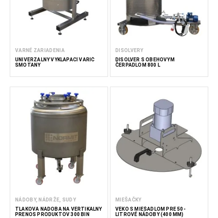
VARNÉ ZARIADENIA
DISOLVERY
UNIVERZÁLNY VYKLÁPACÍ VARIČ
DISOLVER S OBEHOVÝM
SMOTANY
ČERPADLOM 800 L
NÁDOBY, NÁDRŽE, SUDY
MIEŠAČKY
TLAKOVÁ NÁDOBA NA VERTIKÁLNY
VEKO S MIEŠADLOM PRE 50-
PRENOS PRODUKTOV 300 BIN
LITROVÉ NÁDOBY (400 MM)