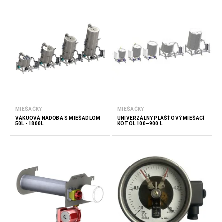
MIEŠAČKY
MIEŠAČKY
VÁKUOVÁ NÁDOBA S MIEŠADLOM
UNIVERZÁLNY PLÁŠŤOVÝ MIEŠACÍ
50L - 1800L
KOTOL 100–900 L