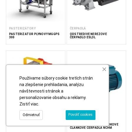
PASTERIZÁTORY
ČERPADLÁ
PASTERIZÁTOR PLYNOVÝ MGGPS
ODSTREDIVÉ NEREZOVÉ
300
ČERPADLO ESL3L
Používame súbory cookie tretích strán
na zlepšenie prehliadania, analýzu
návštevnosti stránok a
personalizovanie obsahu a reklamy.
Zistiť viac
.
Povoliť cookies
Odmietnuť
ČERPADLÁ
ČERPADLÁ
ZUBOVÉ ČERPADLÁ RPNX 20
HORIZONTÁLNE MONOBLOKOVÉ
ČLÁNKOVÉ ČERPADLÁ NCHM