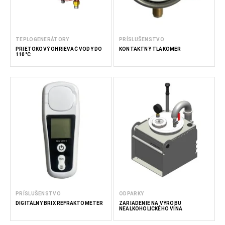
TEPLOGENERÁTORY
PRÍSLUŠENSTVO
PRIETOKOVÝ OHRIEVAČ VODY DO
KONTAKTNÝ TLAKOMER
110°C
PRÍSLUŠENSTVO
ODPARKY
DIGITÁLNY BRIX REFRAKTOMETER
ZARIADENIE NA VÝROBU
NEALKOHOLICKÉHO VÍNA