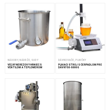
NÁDOBY, NÁDRŽE, SUDY
DÁVKOVAČE, PLNIČKY
VEĽKÝ NEREZOVÝ HRNIEC S
PLNIACI STROJ S ČERPADLOM PRE
VENTILOM A TEPLOMEROM
DÁVKY 50-5000G