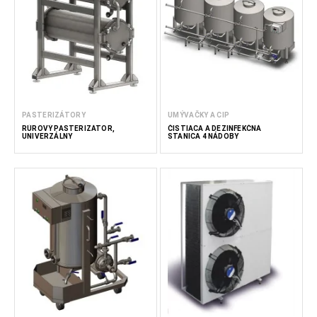
PASTERIZÁTORY
UMÝVAČKY A CIP
RÚROVÝ PASTERIZÁTOR,
ČISTIACA A DEZINFEKČNÁ
UNIVERZÁLNY
STANICA 4 NÁDOBY