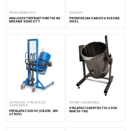
PRÍSLUŠENSTVO
SUŠIČKY
ANALÓGOVÝ REFRAKTOMETER NA
PRIEMYSELNÁ VÁKUOVÁ SUŠIČKA
MERANIE VISKOZITY
3000 L
ZDVÍHACIE, VYKLÁPACIE
VARNÉ ZARIADENIA
ZARIADENIA
VYKLÁPACÍ VARNÝ KOTOL COOK
PREKLÁPAČ SUDOV (OBJEM -200
MAK 50-100L
LITROV)