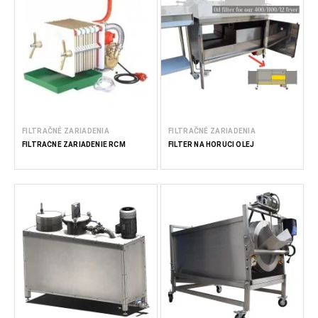
Spoločnosť FoodTechProcess ponúka moderné filtračné
systémy prispôsobené rôznym odvetviam. Tieto technológie
kombinujú vysokú účinnosť, robustný dizajn a jednoduchú
údržbu, aby bolo možné dosiahnuť maximálnu čistotu a
spoľahlivosť vo výrobných procesoch.
Čítat’ menej
FILTRAČNÉ ZARIADENIA
FILTRAČNÉ ZARIADENIA
FILTRAČNÉ ZARIADENIE RCM
FILTER NA HORÚCI OLEJ