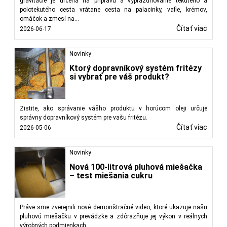
gravitácie je určená na prípravu a vyprázdňovanie tekutého a
polotekutého cesta vrátane cesta na palacinky, vafle, krémov,
omáčok a zmesí na...
Čítať viac
2026-06-17
Novinky
Ktorý dopravníkový systém fritézy
si vybrať pre váš produkt?
Zistite, ako správanie vášho produktu v horúcom oleji určuje
správny dopravníkový systém pre vašu fritézu.
Čítať viac
2026-05-06
Novinky
Nová 100-litrová pluhová miešačka
– test miešania cukru
Práve sme zverejnili nové demonštračné video, ktoré ukazuje našu
pluhovú miešačku v prevádzke a zdôrazňuje jej výkon v reálnych
výrobných podmienkach.