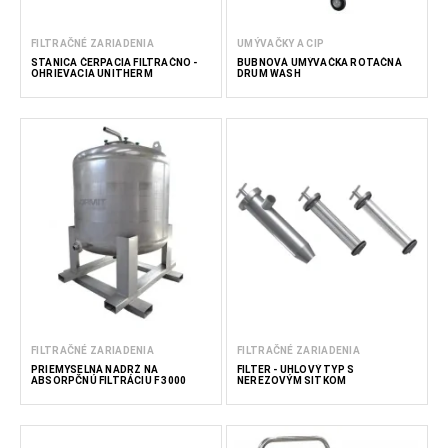
FILTRAČNÉ ZARIADENIA
UMÝVAČKY A CIP
STANICA ČERPACIA FILTRAČNO -
BUBNOVÁ UMÝVAČKA ROTAČNÁ
OHRIEVACIA UNITHERM
DRUM WASH
FILTRAČNÉ ZARIADENIA
FILTRAČNÉ ZARIADENIA
PRIEMYSELNÁ NADRŽ NA
FILTER - UHLOVÝ TYP S
ABSORPČNÚ FILTRÁCIU F 3000
NEREZOVÝM SITKOM