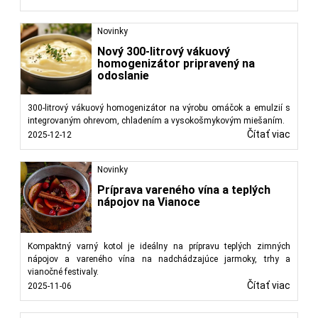
Novinky
Nový 300-litrový vákuový
homogenizátor pripravený na
odoslanie
300-litrový vákuový homogenizátor na výrobu omáčok a emulzií s
integrovaným ohrevom, chladením a vysokošmykovým miešaním.
Čítať viac
2025-12-12
Novinky
Príprava vareného vína a teplých
nápojov na Vianoce
Kompaktný varný kotol je ideálny na prípravu teplých zimných
nápojov a vareného vína na nadchádzajúce jarmoky, trhy a
vianočné festivaly.
Čítať viac
2025-11-06