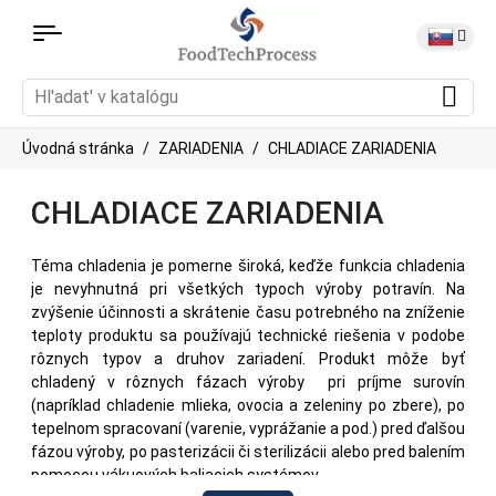
Úvodná stránka
ZARIADENIA
CHLADIACE ZARIADENIA
CHLADIACE ZARIADENIA
Téma chladenia je pomerne široká, keďže funkcia chladenia
je nevyhnutná pri všetkých typoch výroby potravín. Na
zvýšenie účinnosti a skrátenie času potrebného na zníženie
teploty produktu sa používajú technické riešenia v podobe
rôznych typov a druhov zariadení. Produkt môže byť
chladený v rôznych fázach výroby pri príjme surovín
(napríklad chladenie mlieka, ovocia a zeleniny po zbere), po
tepelnom spracovaní (varenie, vyprážanie a pod.) pred ďalšou
fázou výroby, po pasterizácii či sterilizácii alebo pred balením
pomocou vákuových baliacich systémov.