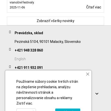
vianočné festivaly.
Čítať viac
2025-11-06
Zobraziť všetky novinky
Prevádzka, sklad
Pezinská 5104, 90101 Malacky, Slovensko
+421 948 328 860
English
+421 911 932 091
Slovak/Czech
Používame súbory cookie tretích strán
na zlepšenie prehliadania, analýzu
Odkazy
návštevnosti stránok a

personalizovanie obsahu a reklamy.
Zistiť viac
.