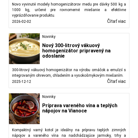
Novo vyvinuté modely homogenizátorov medu pre dávky 500 kg a
1000 kg, určené pre rovnomerné miešanie a efektívne
vyprázdňovanie produktu.
Čítať viac
2026-02-02
Novinky
Nový 300-litrový vákuový
homogenizátor pripravený na
odoslanie
300-litrový vákuový homogenizátor na výrobu omáčok a emulzií s
integrovaným ohrevom, chladením a vysokošmykovým miešaním.
Čítať viac
2025-12-12
Novinky
Príprava vareného vína a teplých
nápojov na Vianoce
Kompaktný varný kotol je ideálny na prípravu teplých zimných
nápojov a vareného vína na nadchádzajúce jarmoky, trhy a