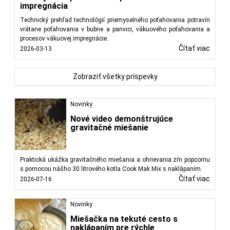
impregnácia
Technický prehľad technológií priemyselného poťahovania potravín
vrátane poťahovania v bubne a panvici, vákuového poťahovania a
procesov vákuovej impregnácie.
Čítať viac
2026-03-13
Zobraziť všetky príspevky
Novinky
Nové video demonštrujúce
gravitačné miešanie
Praktická ukážka gravitačného miešania a ohrievania zŕn popcornu
s pomocou nášho 30 litrového kotla Cook Mak Mix s naklápaním.
Čítať viac
2026-07-16
Novinky
Miešačka na tekuté cesto s
naklápaním pre rýchle