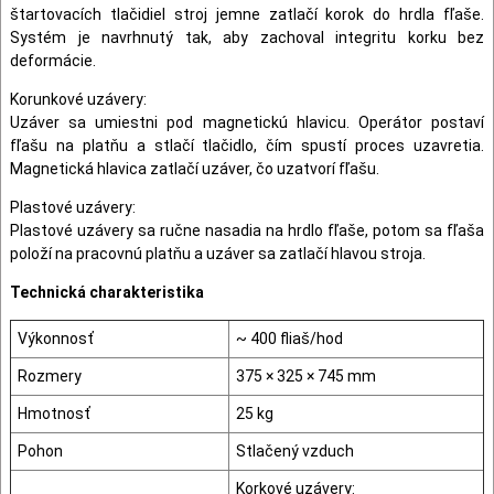
štartovacích tlačidiel stroj jemne zatlačí korok do hrdla fľaše.
Systém je navrhnutý tak, aby zachoval integritu korku bez
deformácie.
Korunkové uzávery:
Uzáver sa umiestni pod magnetickú hlavicu. Operátor postaví
fľašu na platňu a stlačí tlačidlo, čím spustí proces uzavretia.
Magnetická hlavica zatlačí uzáver, čo uzatvorí fľašu.
Plastové uzávery:
Plastové uzávery sa ručne nasadia na hrdlo fľaše, potom sa fľaša
položí na pracovnú platňu a uzáver sa zatlačí hlavou stroja.
Technická charakteristika
Výkonnosť
~ 400 fliaš/hod
Rozmery
375 × 325 × 745 mm
Hmotnosť
25 kg
Pohon
Stlačený vzduch
Korkové uzávery: