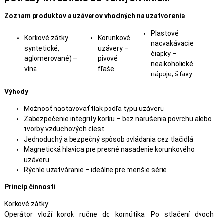
Zoznam produktov a uzáverov vhodných na uzatvorenie
Plastové
Korkové zátky
Korunkové
nacvakávacie
syntetické,
uzávery –
čiapky –
aglomerované) –
pivové
nealkoholické
vína
fľaše
nápoje, šťavy
Výhody
Možnosť nastavovať tlak podľa typu uzáveru
Zabezpečenie integrity korku – bez narušenia povrchu alebo
tvorby vzduchových ciest
Jednoduchý a bezpečný spôsob ovládania cez tlačidlá
Magnetická hlavica pre presné nasadenie korunkového
uzáveru
Rýchle uzatváranie – ideálne pre menšie série
Princíp činnosti
Korkové zátky:
Operátor vloží korok ručne do kornútika. Po stlačení dvoch