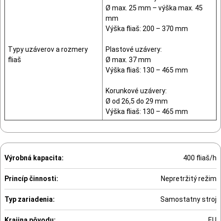
Ø max. 25 mm – výška max. 45
mm
Výška fliaš: 200 – 370 mm
Typy uzáverov a rozmery
Plastové uzávery:
fliaš
Ø max. 37 mm
Výška fliaš: 130 – 465 mm
Korunkové uzávery:
Ø od 26,5 do 29 mm
Výška fliaš: 130 – 465 mm
Výrobná kapacita:
400 fliaš/h
Princíp činnosti:
Nepretržitý režim
Typ zariadenia:
Samostatny stroj
Krajina pôvodu:
EU