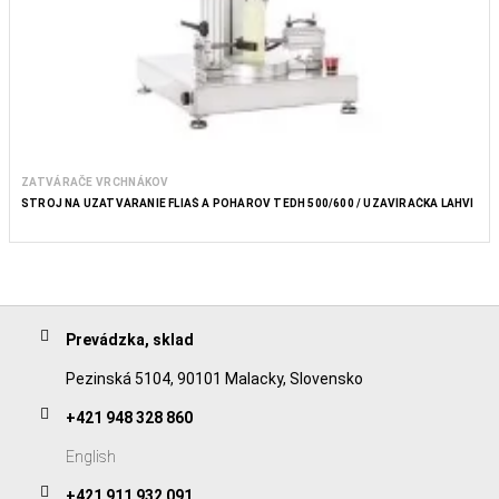
ZATVÁRAČE VRCHNÁKOV
STROJ NA UZATVÁRANIE FLIAŠ A POHÁROV TEDH 500/600 / UZAVÍRAČKA LAHVÍ
Prevádzka, sklad
Pezinská 5104, 90101 Malacky, Slovensko
+421 948 328 860
English
+421 911 932 091