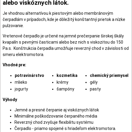
alebo viskóznych látok.
Je vhodnou alternatívou k piestovým alebo membránovým
čerpadlám v prípadoch, kde je dôležitý konštantný prietok a nízke
pulzovanie.
Vretenové čerpadlo je určené na jemné prečerpanie širokej škály
kvapalín s pevnými časticami alebo bez nich s viskozitou do 150
Pa.s. Konštrukcia čerpadla umožňuje reverzný chod v závislosti od
smeru elektromotora.
Vhodné pre:
potravinárstvo
kozmetika
chemický priemysel
mlieko
krémy
gély
jogurty
šampóny
pasty
Výhody
Jemné a presné čerpanie aj viskóznych látok
Minimálne poškodzovanie čerpaného média
Reverzný chod zvyšuje flexibilitu systému
Čerpadlo - priamo spojené s hriadeľom elektromotora.