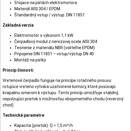
Stojace na pätách elektromotora.
Materiál AISI 304 / EPDM
Štandardný vstup / výstup: DIN 11851
Základná verzia
Elektromotor s výkonom 1,1 kW
Čerpadlový modul z nerezovej ocele AISI 304
Tesnenie z materiálu NBR (voliteľne EPDM)
Pripojenie DIN 11851 – vstup/výstup DN 40
Montáž na pätky
Princíp činnosti
Vretenové čerpadlo funguje na princípe rotačného posuvu:
rotujúce vreteno vytvára uzatvorené komory, ktoré posúvajú
kvapalinu smerom k výstupu. Tento princíp umožňuje stabilný,
nepulzujúci prietok s možnosťou obojsmerného chodu (reverzný
chod).
Technické parametre
Kapacita (prietok): Q = 1,5 m³/h