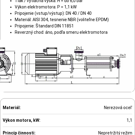
Tlak / výtlačná výška: H = do 6,0 bar
Výkon elektromotora: P = 1,1 kW
Pripojenie (vstup/výstup): DN 40 / DN 40
Materiál: AISI 304, tesnenie NBR (voliteľne EPDM)
Pripojenie: Štandard DIN 11851
Reverzný chod: áno, podľa smeru elektromotora
Materiál:
Nerezová ocel'
Výkon motora, kW:
1,1
Princíp činnosti:
Nepretržitý režim