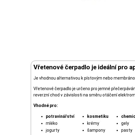
Vřetenové čerpadlo je ideální pro ap
Je vhodnou alternativou k pístovým nebo membránový
Vřetenové čerpadlo je určeno pro jemné přečerpávání
reverzní chod v závislosti na směru otáčení elektro
Vhodné pro:
potravinářství
kosmetiku
chemic
mléko
krémy
gely
jogurty
šampony
pasty