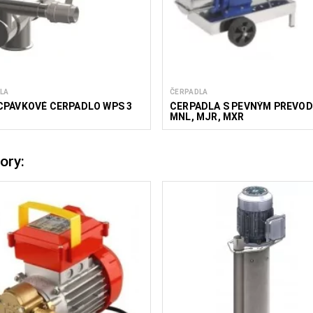
LA
ČERPADLA
CPÁVKOVÉ ČERPADLO WPS 3
ČERPADLA S PEVNÝM PŘEVO
MNL, MJR, MXR
ory: