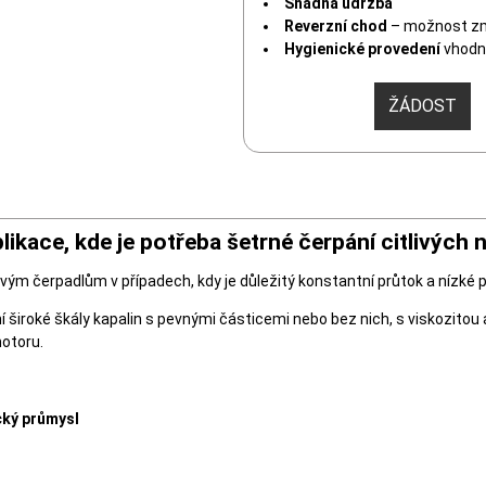
Snadná údržba
Reverzní chod
– možnost zm
Hygienické provedení
vhodné
ŽÁDOST
likace, kde je potřeba šetrné čerpání citlivých 
m čerpadlům v případech, kdy je důležitý konstantní průtok a nízké p
 široké škály kapalin s pevnými částicemi nebo bez nich, s viskozito
motoru.
ký průmysl