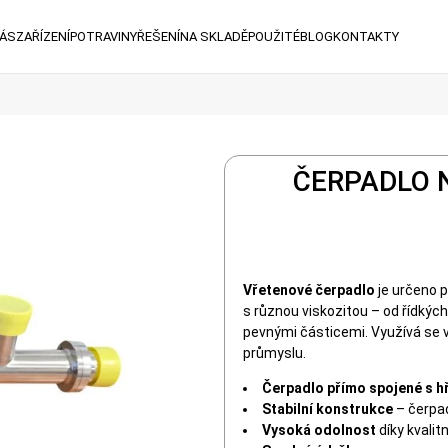
NÁS
ZAŘÍZENÍ
POTRAVINY
ŘEŠENÍ
NA SKLADĚ
POUŽITÉ
BLOG
KONTAKTY
ČERPADLO 
Vřetenové čerpadlo
je určeno p
s různou viskozitou – od řídkých
pevnými částicemi. Využívá se
průmyslu.
Čerpadlo přímo spojené s hř
Stabilní konstrukce
– čerpad
Vysoká odolnost
díky kvalit