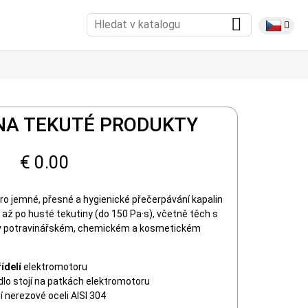
NA TEKUTÉ PRODUKTY
€ 0.00
ro jemné, přesné a hygienické přečerpávání kapalin
 až po husté tekutiny (do 150 Pa·s), včetně těch s
 v potravinářském, chemickém a kosmetickém
ídelí
elektromotoru
lo stojí na patkách elektromotoru
ní nerezové oceli AISI 304