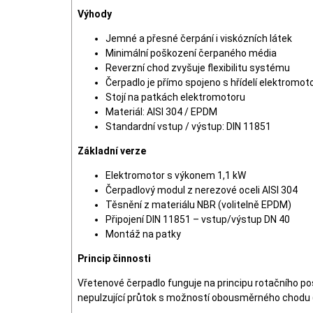
Výhody
Jemné a přesné čerpání i viskózních látek
Minimální poškození čerpaného média
Reverzní chod zvyšuje flexibilitu systému
Čerpadlo je přímo spojeno s hřídelí elektromot
Stojí na patkách elektromotoru
Materiál: AISI 304 / EPDM
Standardní vstup / výstup: DIN 11851
Základní verze
Elektromotor s výkonem 1,1 kW
Čerpadlový modul z nerezové oceli AISI 304
Těsnění z materiálu NBR (volitelně EPDM)
Připojení DIN 11851 – vstup/výstup DN 40
Montáž na patky
Princip činnosti
Vřetenové čerpadlo funguje na principu rotačního pos
nepulzující průtok s možností obousměrného chodu (