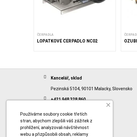
ČERPADLA
ČERPAD
LOPATKOVÉ ČERPADLO NC02
OZUB
Kancelář, sklad
Pezinská 5104, 90101 Malacky, Slovensko
+421 948 328 860
English
Používáme soubory cookie třetích
+421 911 932 091
stran, abychom zlepšili váš zážitek z
prohlížení, analyzovali návštěvnost
Slovak/Czech
webu a přizpůsobili obsah, reklamy.