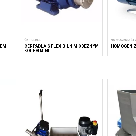
ČERPADLA
HOMOGENIZÁT
DEM
ČERPADLA S FLEXIBILNÍM OBĚŽNÝM
HOMOGENIZ
KOLEM MINI