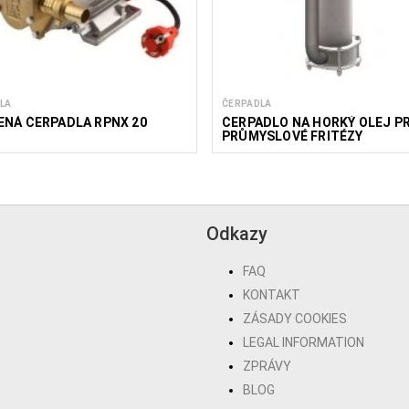
LA
ČERPADLA
ENÁ ČERPADLA RPNX 20
ČERPADLO NA HORKÝ OLEJ P
PRŮMYSLOVÉ FRITÉZY
Odkazy
FAQ
KONTAKT
ZÁSADY COOKIES
LEGAL INFORMATION
ZPRÁVY
BLOG