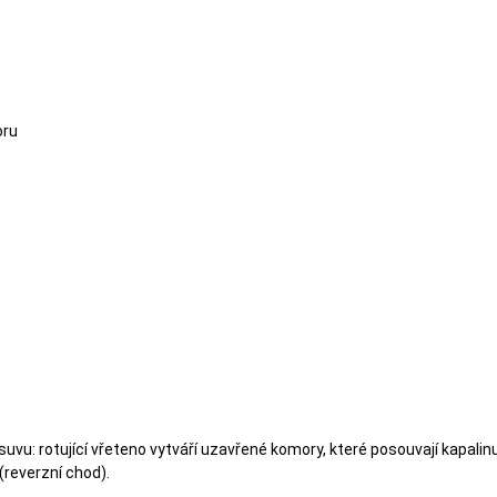
oru
uvu: rotující vřeteno vytváří uzavřené komory, které posouvají kapali
reverzní chod).