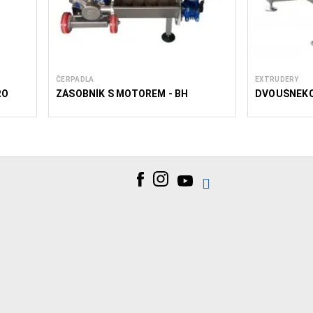
ČERPADLA
EXTRUDERY
RO
ZÁSOBNÍK S MOTOREM - BH
DVOUŠNEKO