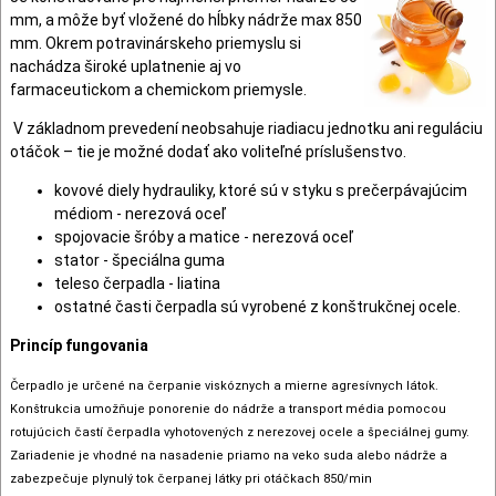
mm, a môže byť vložené do hĺbky nádrže max 850
mm. Okrem potravinárskeho priemyslu si
nachádza široké uplatnenie aj vo
farmaceutickom a chemickom priemysle.
V základnom prevedení neobsahuje riadiacu jednotku ani reguláciu
otáčok – tie je možné dodať ako voliteľné príslušenstvo.
kovové diely hydrauliky, ktoré sú v styku s prečerpávajúcim
médiom - nerezová oceľ
spojovacie šróby a matice - nerezová oceľ
stator - špeciálna guma
teleso čerpadla - liatina
ostatné časti čerpadla sú vyrobené z konštrukčnej ocele.
Princíp fungovania
Čerpadlo je určené na čerpanie viskóznych a mierne agresívnych látok.
Konštrukcia umožňuje ponorenie do nádrže a transport média pomocou
rotujúcich častí čerpadla vyhotovených z nerezovej ocele a špeciálnej gumy.
Zariadenie je vhodné na nasadenie priamo na veko suda alebo nádrže a
zabezpečuje plynulý tok čerpanej látky pri otáčkach 850/min