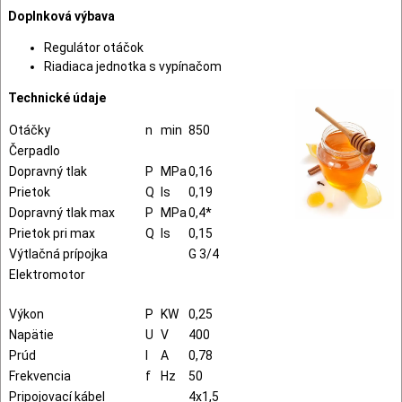
Doplnková výbava
Regulátor otáčok
Riadiaca jednotka s vypínačom
Technické údaje
Otáčky
n
min
850
Čerpadlo
Dopravný tlak
P
MPa
0,16
Prietok
Q
ls
0,19
Dopravný tlak max
P
MPa
0,4*
Prietok pri max
Q
ls
0,15
Výtlačná prípojka
G 3/4
Elektromotor
Výkon
P
KW
0,25
Napätie
U
V
400
Prúd
I
A
0,78
Frekvencia
f
Hz
50
Pripojovací kábel
4x1,5