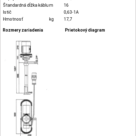
Štandardná dĺžka káblu
m
16
Istič
0,63-1A
Hmotnosť
kg
17,7
Rozmery zariadenia
Prietokový diagram