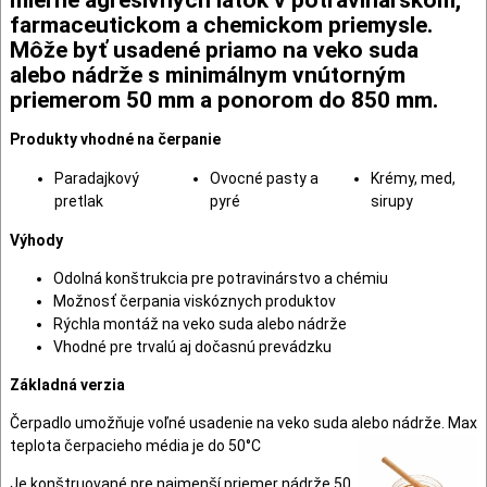
farmaceutickom a chemickom priemysle.
Môže byť usadené priamo na veko suda
alebo nádrže s minimálnym vnútorným
priemerom 50 mm a ponorom do 850 mm.
Produkty vhodné na čerpanie
Paradajkový
Ovocné pasty a
Krémy, med,
pretlak
pyré
sirupy
Výhody
Odolná konštrukcia pre potravinárstvo a chémiu
Možnosť čerpania viskóznych produktov
Rýchla montáž na veko suda alebo nádrže
Vhodné pre trvalú aj dočasnú prevádzku
Základná verzia
Čerpadlo umožňuje voľné usadenie na veko suda alebo nádrže. Max
teplota čerpacieho média je do 50°C
Je konštruované pre najmenší priemer nádrže 50