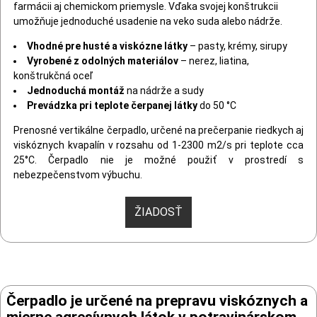
farmácii aj chemickom priemysle. Vďaka svojej konštrukcii
umožňuje jednoduché usadenie na veko suda alebo nádrže.
Vhodné pre husté a viskózne látky
– pasty, krémy, sirupy
Vyrobené z odolných materiálov
– nerez, liatina,
konštrukčná oceľ
Jednoduchá montáž
na nádrže a sudy
Prevádzka pri teplote čerpanej látky
do 50 °C
Prenosné vertikálne čerpadlo, určené na prečerpanie riedkych aj
viskóznych kvapalín v rozsahu od 1-2300 m2/s pri teplote cca
25°C. Čerpadlo nie je možné použiť v prostredí s
nebezpečenstvom výbuchu.
ŽIADOSŤ
Čerpadlo je určené na prepravu viskóznych a
mierne agresívnych látok v potravinárskom,