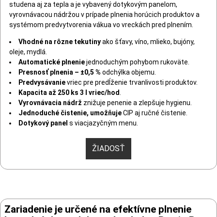
studena aj za tepla a je vybavený dotykovým panelom,
vyrovnávacou nádržou v prípade plnenia horúcich produktov a
systémom predvytvorenia vákua vo vreckách pred plnením.
Vhodné na
rôzne tekutiny
ako šťavy, víno, mlieko, bujóny,
oleje, mydlá.
Automatické plnenie
jednoduchým pohybom rukoväte.
Presnosť plnenia – ±0,5 %
odchýlka objemu.
Predvysávanie
vriec pre predĺženie trvanlivosti produktov.
Kapacita až
250 ks 3 l vriec/hod
.
Vyrovnávacia nádrž
znižuje penenie a zlepšuje hygienu.
Jednoduché čistenie, umožňuje
CIP aj ručné čistenie.
Dotykový panel
s viacjazyčným menu.
ŽIADOSŤ
Zariadenie je určené na efektívne plnenie