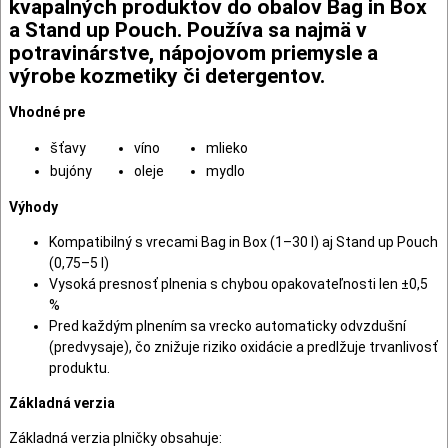
kvapalných produktov do obalov Bag in Box
a Stand up Pouch. Používa sa najmä v
potravinárstve, nápojovom priemysle a
výrobe kozmetiky či detergentov.
Vhodné pre
šťavy
víno
mlieko
bujóny
oleje
mydlo
Výhody
Kompatibilný s vrecami Bag in Box (1–30 l) aj Stand up Pouch
(0,75–5 l)
Vysoká presnosť plnenia s chybou opakovateľnosti len ±0,5
%
Pred každým plnením sa vrecko automaticky odvzdušní
(predvysaje), čo znižuje riziko oxidácie a predlžuje trvanlivosť
produktu.
Základná verzia
Základná verzia plničky obsahuje: