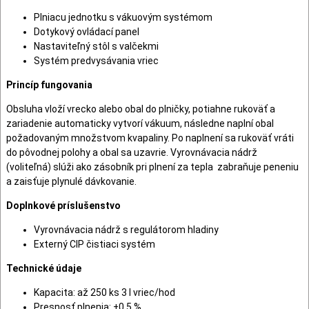
Plniacu jednotku s vákuovým systémom
Dotykový ovládací panel
Nastaviteľný stôl s valčekmi
Systém predvysávania vriec
Princíp fungovania
Obsluha vloží vrecko alebo obal do plničky, potiahne rukoväť a
zariadenie automaticky vytvorí vákuum, následne naplní obal
požadovaným množstvom kvapaliny. Po naplnení sa rukoväť vráti
do pôvodnej polohy a obal sa uzavrie. Vyrovnávacia nádrž
(voliteľná) slúži ako zásobník pri plnení za tepla zabraňuje peneniu
a zaisťuje plynulé dávkovanie.
Doplnkové príslušenstvo
Vyrovnávacia nádrž s regulátorom hladiny
Externý CIP čistiaci systém
Technické údaje
Kapacita: až 250 ks 3 l vriec/hod
Presnosť plnenia: ±0,5 %