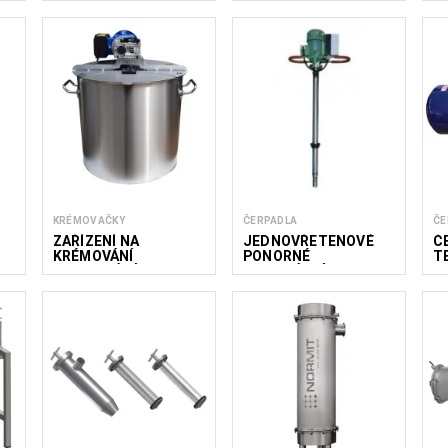
KRÉMOVAČKY
ČERPADLA
ČE
ZAŘÍZENÍ NA
JEDNOVŘETENOVÉ
Č
KRÉMOVÁNÍ
PONORNÉ
T
(PASTOVÁNÍ) MEDU
VERTIKÁLNÍ
20–200 KG
ČERPADLO