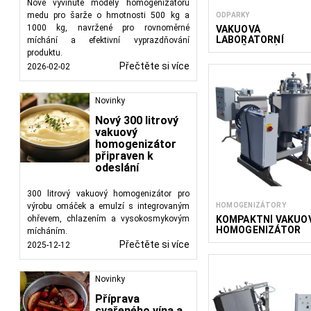
Nově vyvinuté modely homogenizátorů
medu pro šarže o hmotnosti 500 kg a
ODPARKY
1000 kg, navržené pro rovnoměrné
VAKUOVÁ
LABORATORNÍ
míchání a efektivní vyprazdňování
ODPAŘOVACÍ
produktu.
JEDNOTKA 2.4
Přečtěte si více
2026-02-02
Novinky
Nový 300 litrový
vakuový
homogenizátor
připraven k
odeslání
300 litrový vakuový homogenizátor pro
HOMOGENIZÁTORY
výrobu omáček a emulzí s integrovaným
KOMPAKTNÍ VAKUO
ohřevem, chlazením a vysokosmykovým
HOMOGENIZÁTOR
mícháním.
VMG
Přečtěte si více
2025-12-12
Novinky
Příprava
svařeného vína a