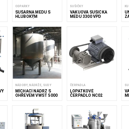
ODPARKY
SUŠIČKY
KU
SUŠÁRNA MEDU S
VAKUOVÁ SUŠIČKA
U
HLUBOKÝM
MEDU 3300 VPD
Z
STUDENÝM VAKUEM
Z
P
C
NÁDOBY, NÁDRŽE, SUDY
ČERPADLA
SU
VÝ
MÍCHACÍ NÁDRŽ S
LOPATKOVÉ
V
OHŘEVEM VWST 5000
ČERPADLO NC02
ME