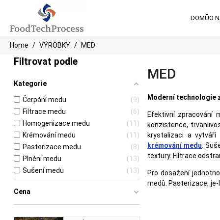
DOMŮ
O 
Home
VÝROBKY
MED
Filtrovat podle
MED
Kategorie
Moderní technologie 
Čerpání medu
9
Filtrace medu
6
Efektivní zpracování
Homogenizace medu
11
konzistence, trvanlivo
Krémování medu
11
krystalizaci a vytvář
krémování medu
. Suš
Pasterizace medu
8
textury. Filtrace odst
Plnění medu
13
Sušení medu
13
Pro dosažení jednotno
medů. Pasterizace, je-
Cena
nutriční hodnota pro
čerpadla a moderní pln