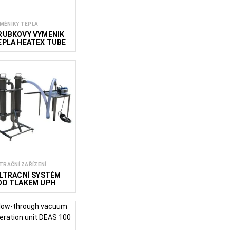
MĚNÍKY TEPLA
RUBKOVÝ VÝMĚNÍK
EPLA HEATEX TUBE
LTRAČNÍ ZAŘÍZENÍ
ILTRAČNÍ SYSTÉM
OD TLAKEM UPH