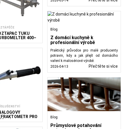
Přečtěte si více
2026-05-14
ZTÁPĚČE
Blog
OZTAPAČ TUKU
Z domácí kuchyně k
URBOMELTER 400–
000
profesionální výrobě
Praktický průvodce pro malé producenty
potravin, kdy a jak přejít od domácího
vaření k malosériové výrobě.
Přečtěte si více
2026-04-13
ÍSLUŠENSTVÍ
NALOGOVÝ
EFRAKTOMETR PRO
Blog
ĚŘENÍ VISKOZITY
Průmyslové potahování