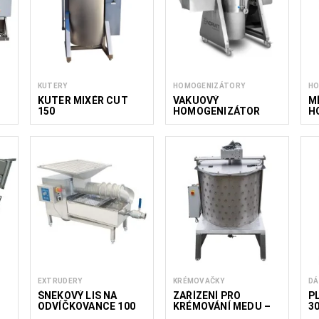
KUTERY
HOMOGENIZÁTORY
HO
KUTER MIXÉR CUT
VAKUOVÝ
M
150
HOMOGENIZÁTOR
H
VMG M 100
M
EXTRUDERY
KRÉMOVAČKY
DÁ
ŠNEKOVÝ LIS NA
ZAŘÍZENÍ PRO
P
ODVÍČKOVANCE 100
KRÉMOVÁNÍ MEDU –
3
KG/H
KAPACITA 600 KG