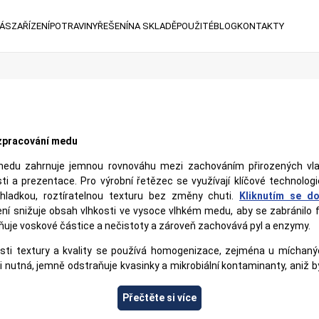
NÁS
ZAŘÍZENÍ
POTRAVINY
ŘEŠENÍ
NA SKLADĚ
POUŽITÉ
BLOG
KONTAKTY
zpracování medu
 medu zahrnuje jemnou rovnováhu mezi zachováním přirozených vlas
sti a prezentace. Pro výrobní řetězec se využívají klíčové technolog
í hladkou, roztíratelnou texturu bez změny chuti.
Kliknutím se do
ení snižuje obsah vlhkosti ve vysoce vlhkém medu, aby se zabránilo
raňuje voskové částice a nečistoty a zároveň zachovává pyl a enzymy.
sti textury a kvality se používá homogenizace, zejména u míchan
li nutná, jemně odstraňuje kvasinky a mikrobiální kontaminanty, aniž b
duktu. Pro manipulaci s viskózním medem bez pěnění nebo poškozen
icí systémy zajišťují přesné a hygienické dávkování do maloobchodních
Přečtěte si více