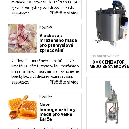
míchačku v provozu a zdůrazňuje její
výkon v reálných výrobních podmínkách.
Přečtěte si více
2026-04-27
Novinky
Vločkovač
mraženého masa
pro průmyslové
zpracování
HOMOGENIZÁTORY
Vločkovač mražených bloků FBF600
HOMOGENIZÁTOR
MEDU SE ŠNEKOVÝ
umožňuje přímé zpracování mraženého
MÍCHADLEM 500 /
masa a jiných surovin na rovnoměrné
1100 KG
kousky bez předchozího rozmrazování.
Přečtěte si více
2026-02-25
Novinky
Nové
homogenizátory
medu pro velké
šarže