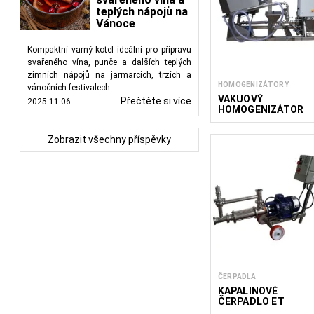
teplých nápojů na
Vánoce
Kompaktní varný kotel ideální pro přípravu
svařeného vína, punče a dalších teplých
zimních nápojů na jarmarcích, trzích a
HOMOGENIZÁTORY
vánočních festivalech.
VAKUOVÝ
Přečtěte si více
2025-11-06
HOMOGENIZÁTOR
VMG NS 300-650
Zobrazit všechny příspěvky
ČERPADLA
KAPALINOVÉ
ČERPADLO ET