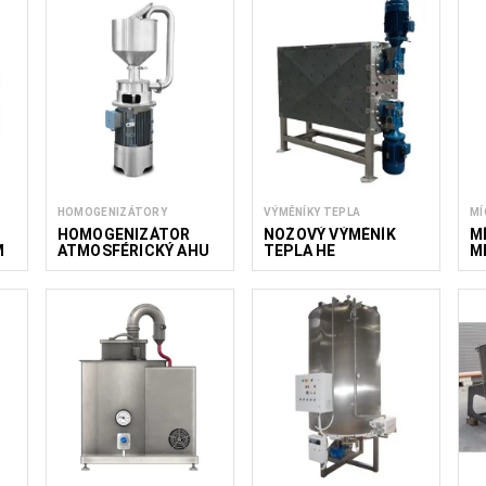
HOMOGENIZÁTORY
VÝMĚNÍKY TEPLA
MÍ
HOMOGENIZÁTOR
NOŽOVÝ VÝMĚNÍK
M
M
ATMOSFÉRICKÝ AHU
TEPLA HE
M