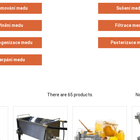
ají pro vysoce kvalitní a komerčně životaschopnou produkci medu jak 
émování medu
Sušení me
Méně čtěte
Plnění medu
Filtrace me
genizace medu
Pasterizace 
erpání medu
There are 65 products.
Ne