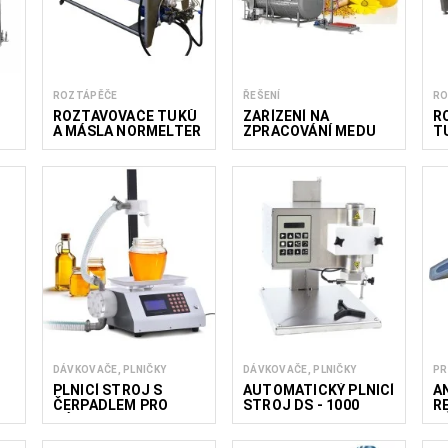
ROZTÁPĚČE
ŘEŠENÍ
RO
U
ROZTAVOVAČE TUKŮ
ZAŘÍZENÍ NA
R
0
A MÁSLA NORMELTER
ZPRACOVÁNÍ MEDU
T
200–6000
1
DÁVKOVAČE, PLNIČKY
DÁVKOVAČE, PLNIČKY
PR
PLNICÍ STROJ S
AUTOMATICKÝ PLNICÍ
A
ČERPADLEM PRO
STROJ DS - 1000
R
DÁVKY 50-5000G
M