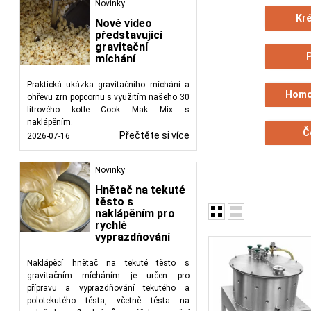
Tyto procesy se použív
Novinky
pro velké zpracovatele.
Kr
Nové video
představující
gravitační
míchání
Praktická ukázka gravitačního míchání a
Homo
ohřevu zrn popcornu s využitím našeho 30
litrového kotle Cook Mak Mix s
naklápěním.
Č
Přečtěte si více
2026-07-16
Novinky
Hnětač na tekuté
těsto s
naklápěním pro
rychlé
vyprazdňování
Naklápěcí hnětač na tekuté těsto s
gravitačním mícháním je určen pro
přípravu a vyprazdňování tekutého a
polotekutého těsta, včetně těsta na