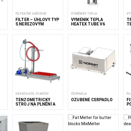
FILTRAČNÍ ZAŘÍZENÍ
VÝMĚNÍKY TEPLA
VÝ
FILTER – ÚHLOVÝ TYP
VÝMĚNÍK TEPLA
T
S NEREZOVÝM
HEATEX TUBE V6
T
SÍTKEM
H
DÁVKOVAČE, PLNIČKY
ČERPADLA
FI
TENZOMETRICKÝ
OZUBENÉ ČERPADLO
F
STROJ NA PLNĚNÍ A
P
DÁVKOVÁNÍ MEDU AP