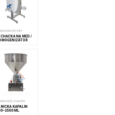
MOGENIZÁTORY
ÍCHAČKA NA MED /
OMOGENIZÁTOR
EDU
VKOVAČE, PLNIČKY
LNIČKA KAPALIN
00–2500 ML