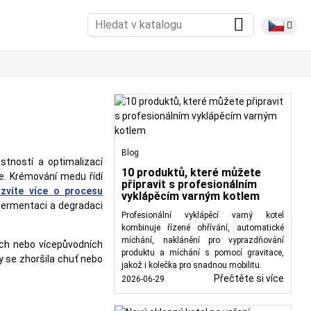
Blog
tností a optimalizací
10 produktů, které můžete
ie. Krémování medu řídí
připravit s profesionálním
zvíte více o procesu
vyklápěcím varným kotlem
 fermentaci a degradaci
Profesionální vyklápěcí varný kotel
kombinuje řízené ohřívání, automatické
míchání, naklánění pro vyprazdňování
ých nebo vícepůvodních
produktu a míchání s pomocí gravitace,
y se zhoršila chuť nebo
jakož i kolečka pro snadnou mobilitu.
í smykem se používají
Přečtěte si více
2026-06-29
 obalů.