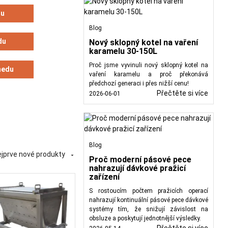
pro drobné včelaře, tak
du
Blog
du
Nový sklopný kotel na vaření
karamelu 30-150L
Proč jsme vyvinuli nový sklopný kotel na
medu
vaření karamelu a proč překonává
předchozí generaci i přes nižší cenu!
Přečtěte si více
2026-06-01
Blog
jprve nové produkty

Proč moderní pásové pece
nahrazují dávkové pražicí
zařízení
S rostoucím počtem pražicích operací
nahrazují kontinuální pásové pece dávkové
systémy tím, že snižují závislost na
obsluze a poskytují jednotnější výsledky.