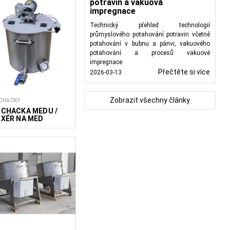
potravin a vakuová
impregnace
Technický přehled technologií
průmyslového potahování potravin včetně
potahování v bubnu a pánvi, vakuového
potahování a procesů vakuové
impregnace.
Přečtěte si více
2026-03-13
Zobrazit všechny články
CHAČKY
ÍCHAČKA MEDU /
IXÉR NA MED