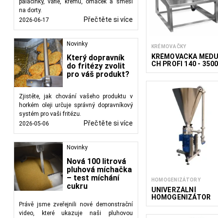
palačinky, vafle, krémů, omáček a směsí
na dorty.
Přečtěte si více
2026-06-17
Novinky
KRÉMOVAČKY
KRÉMOVAČKA MED
Který dopravník
CH PROFI 140 - 350
do fritézy zvolit
KG
pro váš produkt?
Zjistěte, jak chování vašeho produktu v
horkém oleji určuje správný dopravníkový
systém pro vaši fritézu.
Přečtěte si více
2026-05-06
Novinky
Nová 100 litrová
pluhová míchačka
– test míchání
HOMOGENIZÁTORY
cukru
UNIVERZÁLNÍ
HOMOGENIZÁTOR
AHU 10
Právě jsme zveřejnili nové demonstrační
video, které ukazuje naši pluhovou