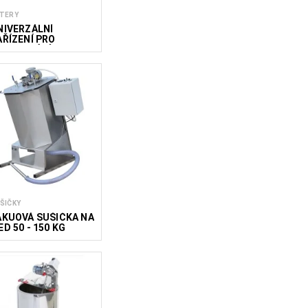
TERY
NIVERZÁLNÍ
AŘÍZENÍ PRO
PRACOVÁNÍ
OTRAVIN CUTTER
UT 300
ŠIČKY
AKUOVÁ SUŠIČKA NA
D 50 - 150 KG