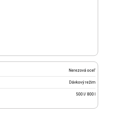
Nerezová ocel'
Dávkový režim
500 l/ 800 l