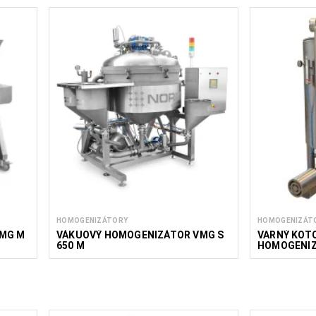
HOMOGENIZÁTORY
HOMOGENIZÁT
MG M
VÁKUOVÝ HOMOGENIZÁTOR VMG S
VARNÝ KOTO
650 M
HOMOGENIZ