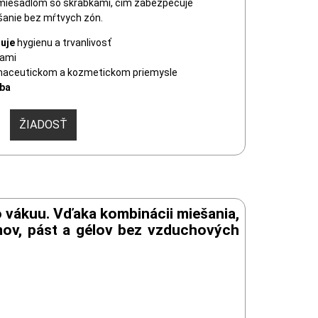
iešadlom so škrabkami, čím zabezpečuje
šanie bez mŕtvych zón.
uje
hygienu a trvanlivosť
kami
maceutickom a kozmetickom priemysle
žba
ŽIADOSŤ
 vákuu. Vďaka kombinácii miešania,
mov, pást a gélov bez vzduchových