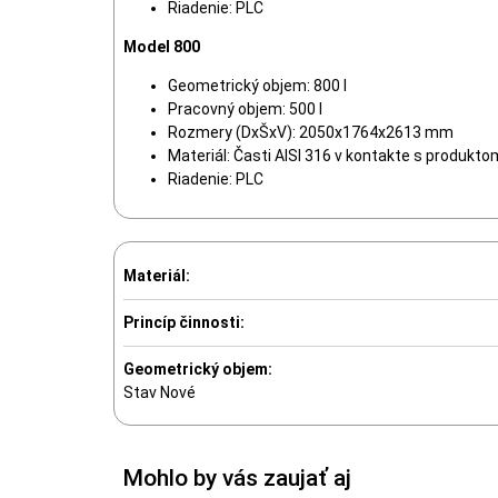
Riadenie: PLC
Model 800
Geometrický objem: 800 l
Pracovný objem: 500 l
Rozmery (DxŠxV): 2050x1764x2613 mm
Materiál: Časti AISI 316 v kontakte s produktom
Riadenie: PLC
Materiál:
Princíp činnosti:
Geometrický objem:
Stav
Nové
Mohlo by vás zaujať aj