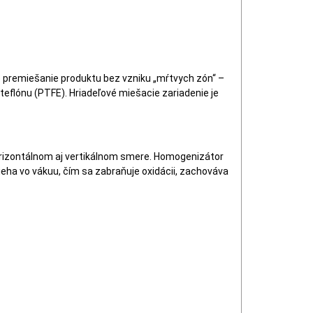
 premiešanie produktu bez vzniku „mŕtvych zón“ –
 teflónu (PTFE). Hriadeľové miešacie zariadenie je
orizontálnom aj vertikálnom smere. Homogenizátor
eha vo vákuu, čím sa zabraňuje oxidácii, zachováva