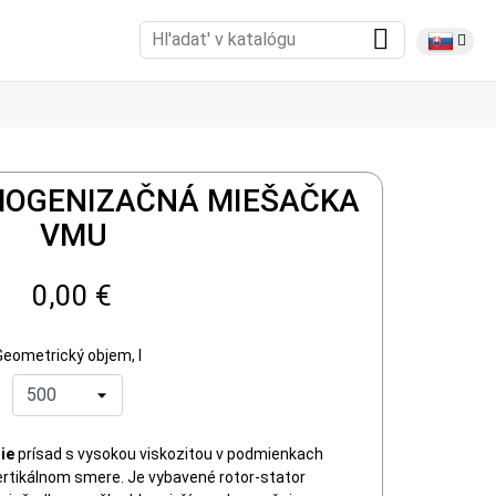
OGENIZAČNÁ MIEŠAČKA
VMU
0,00 €
Geometrický objem, l
ie
prísad s vysokou viskozitou v podmienkach
vertikálnom smere. Je vybavené rotor-stator