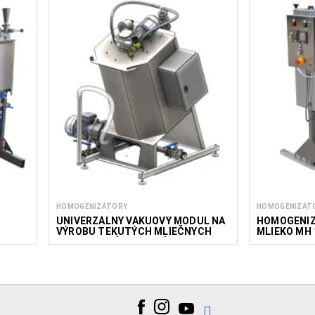
HOMOGENIZÁTORY
HOMOGENIZÁT
UNIVERZÁLNY VÁKUOVÝ MODUL NA
HOMOGENIZ
VÝROBU TEKUTÝCH MLIEČNYCH
MLIEKO MH 
ZMRZLINOVÝCH ZMESÍ 100