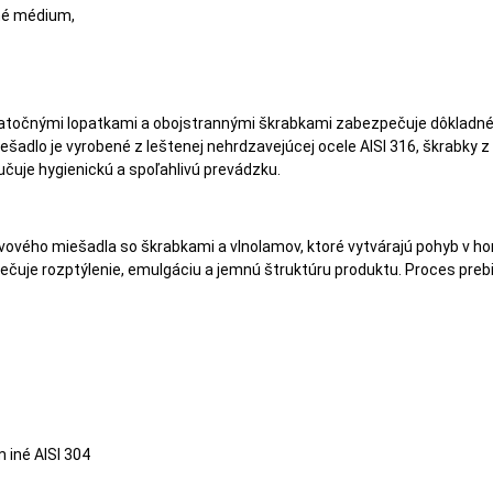
né médium,
atočnými lopatkami a obojstrannými škrabkami zabezpečuje dôkladné
ešadlo je vyrobené z leštenej nehrdzavejúcej ocele AISI 316, škrabky z
uje hygienickú a spoľahlivú prevádzku.
vového miešadla so škrabkami a vlnolamov, ktoré vytvárajú pohyb v h
čuje rozptýlenie, emulgáciu a jemnú štruktúru produktu. Proces prebi
 iné AISI 304