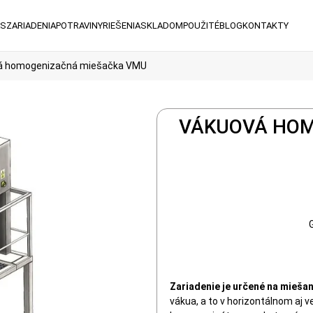
ÁS
ZARIADENIA
POTRAVINY
RIEŠENIA
SKLADOM
POUŽITÉ
BLOG
KONTAKTY
á homogenizačná miešačka VMU
VÁKUOVÁ HOM
Zariadenie je určené na miešan
vákua, a to v horizontálnom aj 