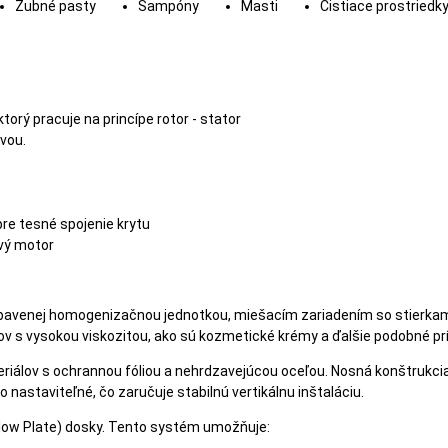
Zubné pasty
Šampóny
Masti
Čistiace prostriedk
torý pracuje na princípe rotor - stator
vou.
pre tesné spojenie krytu
vý motor
ybavenej homogenizačnou jednotkou, miešacím zariadením so stierka
 s vysokou viskozitou, ako sú kozmetické krémy a ďalšie podobné prí
eriálov s ochrannou fóliou a nehrdzavejúcou oceľou. Nosná konštrukci
astaviteľné, čo zaručuje stabilnú vertikálnu inštaláciu.
low Plate) dosky. Tento systém umožňuje: