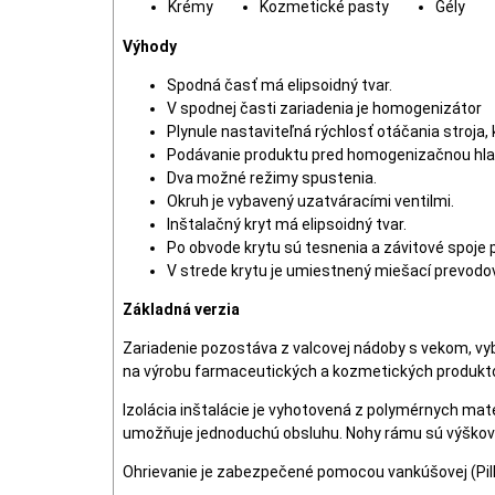
Krémy
Kozmetické pasty
Gély
Výhody
Spodná časť má elipsoidný tvar.
V spodnej časti zariadenia je homogenizátor
Plynule nastaviteľná rýchlosť otáčania stroja, k
Podávanie produktu pred homogenizačnou hla
Dva možné režimy spustenia.
Okruh je vybavený uzatváracími ventilmi.
Inštalačný kryt má elipsoidný tvar.
Po obvode krytu sú tesnenia a závitové spoje 
V strede krytu je umiestnený miešací prevodo
Základná verzia
Zariadenie pozostáva z valcovej nádoby s vekom, v
na výrobu farmaceutických a kozmetických produktov
Izolácia inštalácie je vyhotovená z polymérnych mat
umožňuje jednoduchú obsluhu. Nohy rámu sú výškovo n
Ohrievanie je zabezpečené pomocou vankúšovej (Pil