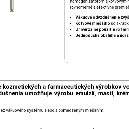
homogenizátorom a kotvovým m
rovnomerné a efektívne premie
Vákuové odvzdušnenie zvyš
Kotvové miešadlo
so škrab
Univerzálne použitie
vo far
Jednoduchá obsluha a údr
ie kozmetických a farmaceutických výrobkov vo
šnenia umožňuje výrobu emulzií, mastí, kré
 bez vákuového systému alebo s obmedzeným miešaním.