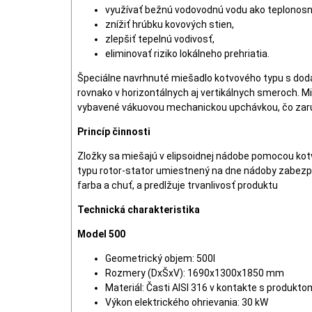
využívať bežnú vodovodnú vodu ako teplonos
znížiť hrúbku kovových stien,
zlepšiť tepelnú vodivosť,
eliminovať riziko lokálneho prehriatia.
Špeciálne navrhnuté miešadlo kotvového typu s dod
rovnako v horizontálnych aj vertikálnych smeroch. Mi
vybavené vákuovou mechanickou upchávkou, čo zaruč
Princíp činnosti
Zložky sa miešajú v elipsoidnej nádobe pomocou kot
typu rotor-stator umiestnený na dne nádoby zabezpe
farba a chuť, a predlžuje trvanlivosť produktu
Technická charakteristika
Model 500
Geometrický objem: 500l
Rozmery (DxŠxV): 1690x1300x1850 mm
Materiál: Časti AISI 316 v kontakte s produktom
Výkon elektrického ohrievania: 30 kW