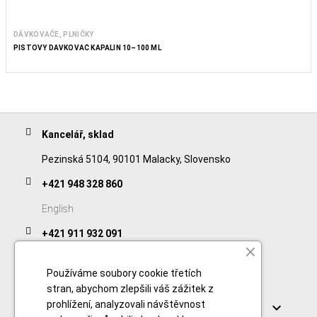
DÁVKOVAČE, PLNIČKY
PÍSTOVÝ DÁVKOVAČ KAPALIN 10–100 ML
Kancelář, sklad
Pezinská 5104, 90101 Malacky, Slovensko
+421 948 328 860
English
+421 911 932 091
Slovak/Czech
Používáme soubory cookie třetích
stran, abychom zlepšili váš zážitek z
Odkazy
prohlížení, analyzovali návštěvnost
