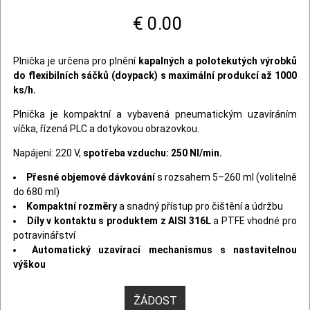
€ 0.00
Plnička je určena pro plnění
kapalných a polotekutých výrobků
do flexibilních sáčků (doypack) s maximální produkcí až 1000
ks/h.
Plnička je kompaktní a vybavená pneumatickým uzavíráním
víčka, řízená PLC a dotykovou obrazovkou.
Napájení: 220 V,
spotřeba vzduchu: 250 Nl/min.
Přesné objemové dávkování
s rozsahem 5–260 ml (volitelně
do 680 ml)
Kompaktní rozměry
a snadný přístup pro čištění a údržbu
Díly v kontaktu s produktem z AISI 316L
a PTFE vhodné pro
potravinářství
Automatický uzavírací mechanismus s nastavitelnou
výškou
ŽÁDOST