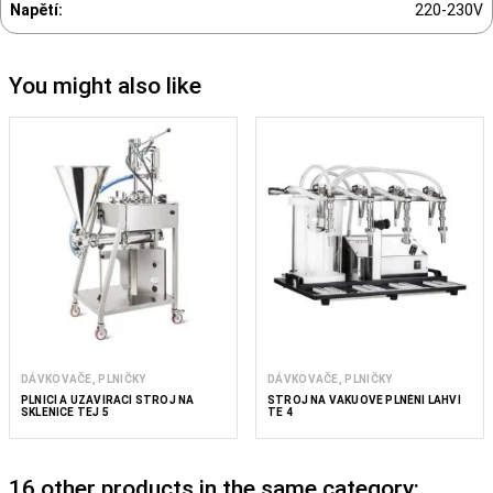
Napětí:
220-230V
You might also like
DÁVKOVAČE, PLNIČKY
DÁVKOVAČE, PLNIČKY
PLNICÍ A UZAVÍRACÍ STROJ NA
STROJ NA VAKUOVÉ PLNĚNÍ LAHVÍ
SKLENICE TEJ 5
TE 4
16 other products in the same category: