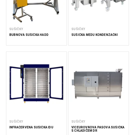
SUŠIČKY
SUŠIČKY
BUBNOVÁ SUŠIČKA HADD
SUŠIČKA MEDU KONDENZAČNÍ
SUŠIČKY
SUŠIČKY
INFRAČERVENÁ SUŠIČKA IDU
VÍCEÚROVŇOVÁ PÁSOVÁ SUŠIČKA
S CHLADIČEM DR