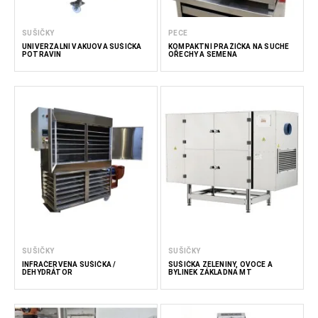
SUŠIČKY
PECE
UNIVERZÁLNÍ VAKUOVÁ SUŠIČKA
KOMPAKTNÍ PRAŽIČKA NA SUCHÉ
POTRAVIN
OŘECHY A SEMENA
SUŠIČKY
SUŠIČKY
INFRAČERVENÁ SUŠIČKA /
SUŠIČKA ZELENINY, OVOCE A
DEHYDRÁTOR
BYLINEK ZÁKLADNA MT