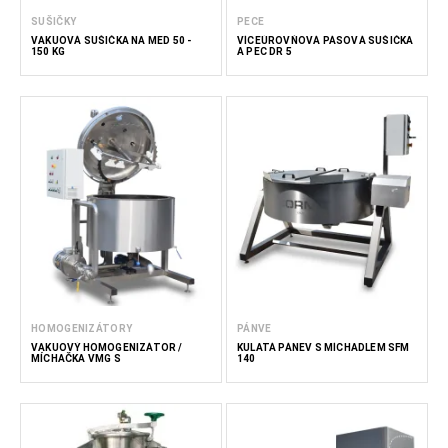
SUŠIČKY
PECE
VAKUOVÁ SUŠIČKA NA MED 50 -
VÍCEÚROVŇOVÁ PÁSOVÁ SUŠIČKA
150 KG
A PEC DR 5
HOMOGENIZÁTORY
PÁNVE
VAKUOVÝ HOMOGENIZÁTOR /
KULATÁ PÁNEV S MÍCHADLEM SFM
MÍCHAČKA VMG S
140