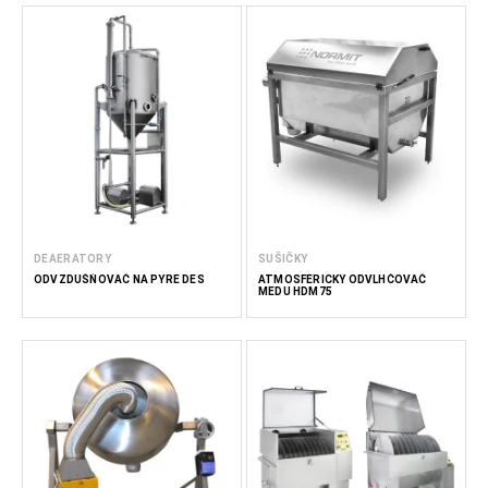
DEAERATORY
SUŠIČKY
ODVZDUŠŇOVAČ NA PYRÉ DES
ATMOSFÉRICKÝ ODVLHČOVAČ
MEDU HDM75