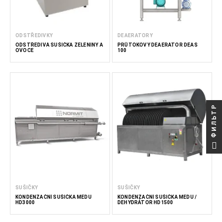
ODSTŘEDIVKY
DEAERATORY
ODSTŘEDIVÁ SUŠIČKA ZELENINY A
PRŮTOKOVÝ DEAERÁTOR DEAS
OVOCE
100
ФИЛЬТР
SUŠIČKY
SUŠIČKY
KONDENZAČNÍ SUŠIČKA MEDU
KONDENZAČNÍ SUŠIČKA MEDU /
HD3000
DEHYDRÁTOR HD1500