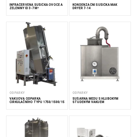
INFRAČERVENÁ SUŠIČKA OVOCE A
KONDENZAČNÍ SUŠIČKA MAK
ZELENINY ID 3-7 M²
DRYER 7-14
ODPARKY
ODPARKY
VAKUOVÁ ODPARKA
SUŠÁRNA MEDU S HLUBOKÝM
CIRKULAČNÍHO TYPU 1750/1500/15
STUDENÝM VAKUEM