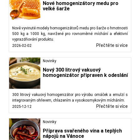
Nové homogenizátory medu pro
velké šarže
Nově vyvinuté modely homogenizátorů medu pro šarže o hmotnosti
500 kg a 1000 kg, navržené pro rovnoměrné míchání a efektivní
vyprazdňování produktu.
Přečtěte si více
2026-02-02
Novinky
Nový 300 litrový vakuový
homogenizátor připraven k odeslání
300 litrový vakuový homogenizátor pro výrobu omáček a emulzí s
integrovaným ohřevem, chlazením a vysokosmykovým mícháním.
Přečtěte si více
2025-12-12
Novinky
Příprava svařeného vína a teplých
nápojů na Vánoce