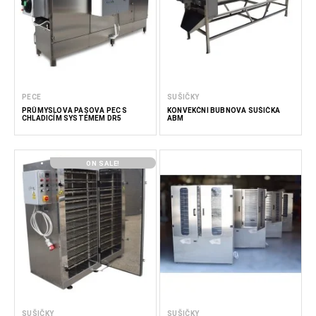
PECE
SUŠIČKY
PRŮMYSLOVÁ PÁSOVÁ PEC S
KONVEKČNÍ BUBNOVÁ SUŠIČKA
CHLADICÍM SYSTÉMEM DR5
ABM
ON SALE!
SUŠIČKY
SUŠIČKY