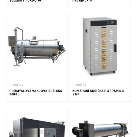
ZELENINY TURBO 90
HYBRID 7-14
SUŠIČKY
SUŠIČKY
PRŮMYSLOVÁ VAKUOVÁ SUŠIČKA
KOMERČNÍ SUŠIČKA POTRAVIN 3 -
3000 L
7 M²