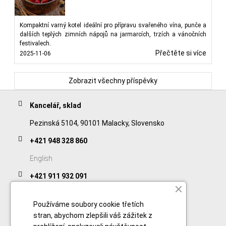
Kompaktní varný kotel ideální pro přípravu svařeného vína, punče a
dalších teplých zimních nápojů na jarmarcích, trzích a vánočních
festivalech.
Přečtěte si více
2025-11-06
Zobrazit všechny příspěvky
Kancelář, sklad
Pezinská 5104, 90101 Malacky, Slovensko
+421 948 328 860
English
+421 911 932 091
Slovak/Czech
Používáme soubory cookie třetích
stran, abychom zlepšili váš zážitek z
Odkazy