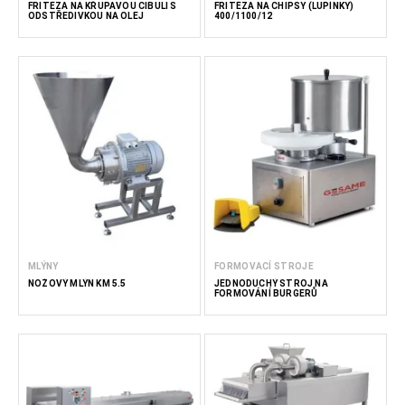
FRITÉZA NA KŘUPAVOU CIBULI S
FRITÉZA NA CHIPSY (LUPÍNKY)
ODSTŘEDIVKOU NA OLEJ
400/1100/12
MLÝNY
FORMOVACÍ STROJE
NOŽOVÝ MLÝN KM 5.5
JEDNODUCHÝ STROJ NA
FORMOVÁNÍ BURGERŮ