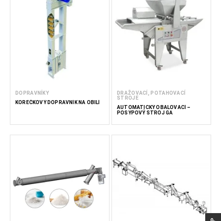
DOPRAVNÍKY
DRAŽOVACÍ, POTAHOVACÍ
STROJE
KOREČKOVÝ DOPRAVNÍK NA OBILÍ
AUTOMATICKÝ OBALOVACÍ –
POSYPOVÝ STROJ GA