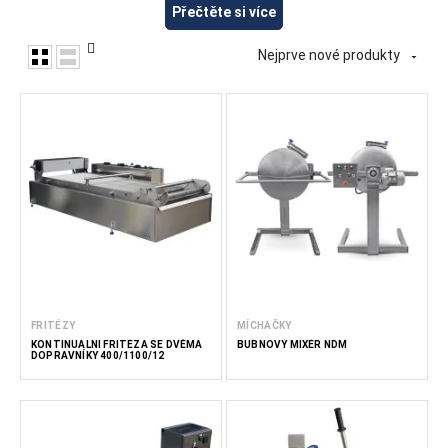
Zařízení pro zpracování potravin na výrobu snacků, včetně
Přečtěte si více
zařízení pro míchání, vaření, ohřev a zpracování obilovin,
brambor, ořechů a dalších potravinářských složek. Toto
Nejprve nové produkty

zařízení je vhodné pro výrobu chipsů, krekrů, extrudovaných
snacků, tyčinek, snacků na bázi ořechů a dalších hotových
snacků. Ve společnosti FoodTechProcess dodáváme
zařízení pro výrobce snacků, potravinářské firmy, podniky
HoReCa a profesionální kuchyně.
Méně čtěte
FRITÉZY
MÍCHAČKY
KONTINUÁLNÍ FRITÉZA SE DVĚMA
BUBNOVÝ MIXÉR NDM
DOPRAVNÍKY 400/1100/12