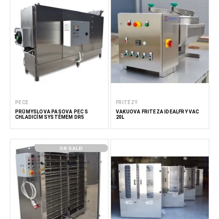
PECE
FRITÉZY
PRŮMYSLOVÁ PÁSOVÁ PEC S
VAKUOVÁ FRITÉZA IDEALFRY VAC
CHLADICÍM SYSTÉMEM DR5
20L
ON SALE!