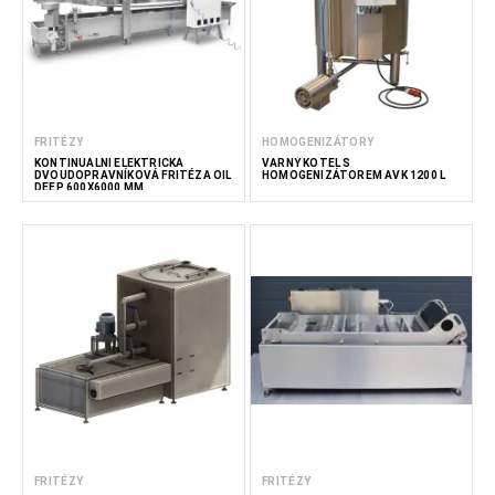
FRITÉZY
HOMOGENIZÁTORY
KONTINUÁLNÍ ELEKTRICKÁ
VARNÝ KOTEL S
DVOUDOPRAVNÍKOVÁ FRITÉZA OIL
HOMOGENIZÁTOREM AVK 1200 L
DEEP 600X6000 MM
FRITÉZY
FRITÉZY