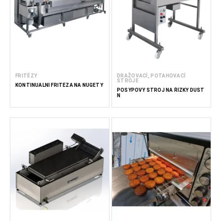
FRITÉZY
DRAŽOVACÍ, POTAHOVACÍ
STROJE
KONTINUÁLNÍ FRITÉZA NA NUGETY
POSYPOVÝ STROJ NA ŘÍZKY DUST
N