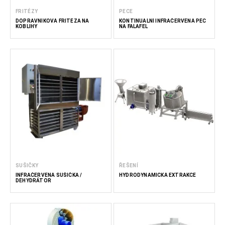
FRITÉZY
PECE
DOPRAVNÍKOVÁ FRITÉZA NA
KONTINUÁLNÍ INFRAČERVENÁ PEC
KOBLIHY
NA FALAFEL
SUŠIČKY
ŘEŠENÍ
INFRAČERVENÁ SUŠIČKA /
HYDRODYNAMICKÁ EXTRAKCE
DEHYDRÁTOR