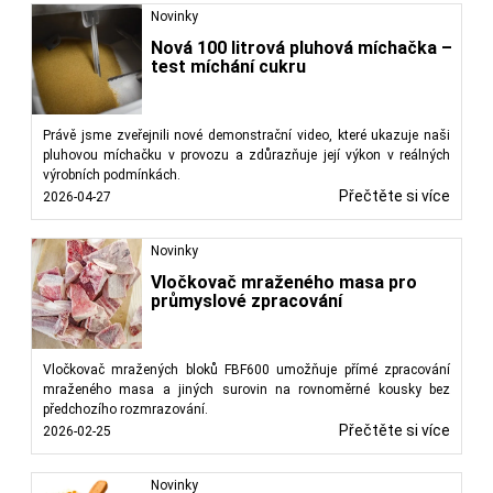
Novinky
Nová 100 litrová pluhová míchačka –
test míchání cukru
Právě jsme zveřejnili nové demonstrační video, které ukazuje naši
pluhovou míchačku v provozu a zdůrazňuje její výkon v reálných
výrobních podmínkách.
Přečtěte si více
2026-04-27
Novinky
Vločkovač mraženého masa pro
průmyslové zpracování
Vločkovač mražených bloků FBF600 umožňuje přímé zpracování
mraženého masa a jiných surovin na rovnoměrné kousky bez
předchozího rozmrazování.
Přečtěte si více
2026-02-25
Novinky