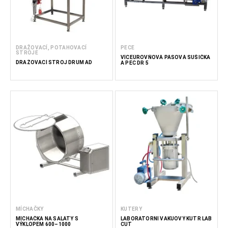
DRAŽOVACÍ, POTAHOVACÍ
PECE
STROJE
VÍCEÚROVŇOVÁ PÁSOVÁ SUŠIČKA
DRAŽOVACÍ STROJ DRUM AD
A PEC DR 5
MÍCHAČKY
KUTERY
MÍCHAČKA NA SALÁTY S
LABORATORNÍ VAKUOVÝ KUTR LAB
VÝKLOPEM 600–1000
CUT