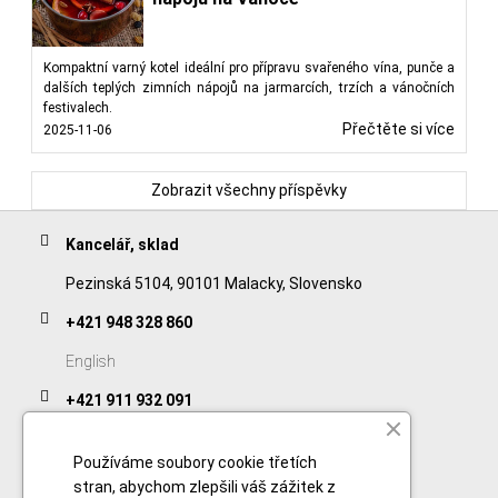
Kompaktní varný kotel ideální pro přípravu svařeného vína, punče a
dalších teplých zimních nápojů na jarmarcích, trzích a vánočních
festivalech.
Přečtěte si více
2025-11-06
Zobrazit všechny příspěvky
Kancelář, sklad
Pezinská 5104, 90101 Malacky, Slovensko
+421 948 328 860
English
+421 911 932 091
Slovak/Czech
Používáme soubory cookie třetích
stran, abychom zlepšili váš zážitek z