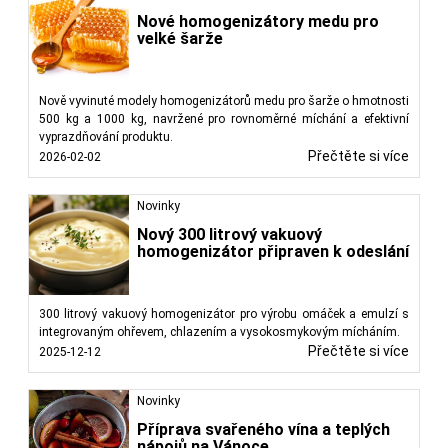
Nové homogenizátory medu pro
velké šarže
Nově vyvinuté modely homogenizátorů medu pro šarže o hmotnosti
500 kg a 1000 kg, navržené pro rovnoměrné míchání a efektivní
vyprazdňování produktu.
Přečtěte si více
2026-02-02
Novinky
Nový 300 litrový vakuový
homogenizátor připraven k odeslání
300 litrový vakuový homogenizátor pro výrobu omáček a emulzí s
integrovaným ohřevem, chlazením a vysokosmykovým mícháním.
Přečtěte si více
2025-12-12
Novinky
Příprava svařeného vína a teplých
nápojů na Vánoce