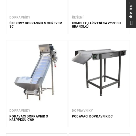
ФИЛЬТР
DOPRAVNÍKY
ŘEŠENÍ
ŠNEKOVÝ DOPRAVNÍK S OHŘEVEM
KOMPLEX ZAŘÍZENÍ NA VÝROBU
SC
HRANOLKŮ
DOPRAVNÍKY
DOPRAVNÍKY
PODÁVACÍ DOPRAVNÍK S
PODÁVACÍ DOPRAVNÍK DC
NÁSYPKOU CWH