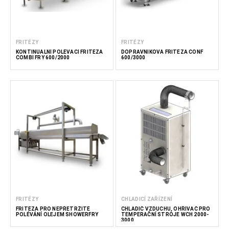
FRITÉZY
FRITÉZY
KONTINUÁLNÍ POLÉVACÍ FRITÉZA
DOPRAVNÍKOVÁ FRITÉZA CONF
COMBI FRY 600/2000
600/3000
FRITÉZY
CHLADICÍ ZAŘÍZENÍ
FRITÉZA PRO NEPŘETRŽITÉ
CHLADIČ VZDUCHU, OHŘÍVAČ PRO
POLÉVÁNÍ OLEJEM SHOWERFRY
TEMPERAČNÍ STROJE WCH 2000-
3000