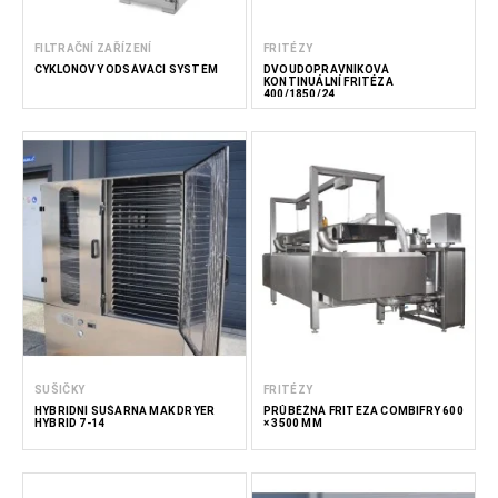
FILTRAČNÍ ZAŘÍZENÍ
FRITÉZY
CYKLONOVÝ ODSÁVACÍ SYSTÉM
DVOUDOPRAVNÍKOVÁ
KONTINUÁLNÍ FRITÉZA
400/1850/24
SUŠIČKY
FRITÉZY
HYBRIDNÍ SUŠÁRNA MAK DRYER
PRŮBĚŽNÁ FRITÉZA COMBIFRY 600
HYBRID 7-14
× 3500 MM