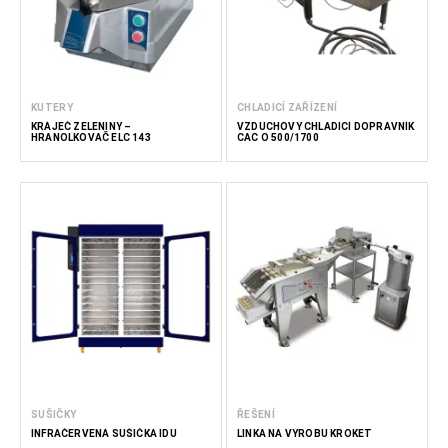
KUTERY
CHLADICÍ ZAŘÍZENÍ
KRÁJEČ ZELENINY –
VZDUCHOVÝ CHLADICÍ DOPRAVNÍK
HRANOLKOVAČ ELC 143
CAC O 500/1700
SUŠIČKY
ŘEŠENÍ
INFRAČERVENÁ SUŠIČKA IDU
LINKA NA VÝROBU KROKET