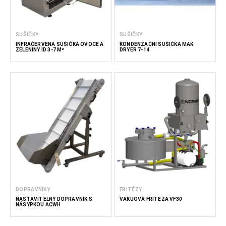
SUŠIČKY
SUŠIČKY
INFRAČERVENÁ SUŠIČKA OVOCE A
KONDENZAČNÍ SUŠIČKA MAK
ZELENINY ID 3-7 M²
DRYER 7-14
DOPRAVNÍKY
FRITÉZY
NASTAVITELNÝ DOPRAVNÍK S
VAKUOVÁ FRITÉZA VF30
NÁSYPKOU ACWH