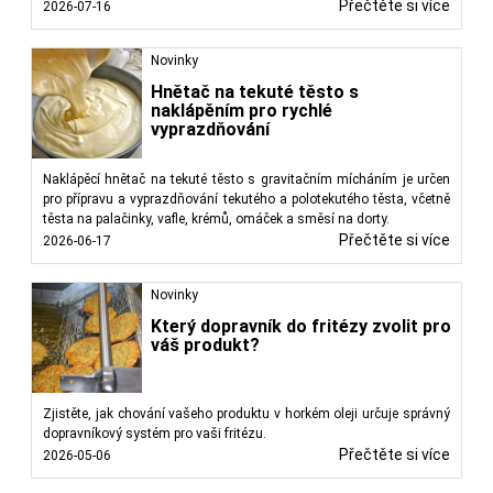
Přečtěte si více
2026-07-16
Novinky
Hnětač na tekuté těsto s
naklápěním pro rychlé
vyprazdňování
Naklápěcí hnětač na tekuté těsto s gravitačním mícháním je určen
pro přípravu a vyprazdňování tekutého a polotekutého těsta, včetně
těsta na palačinky, vafle, krémů, omáček a směsí na dorty.
Přečtěte si více
2026-06-17
Novinky
Který dopravník do fritézy zvolit pro
váš produkt?
Zjistěte, jak chování vašeho produktu v horkém oleji určuje správný
dopravníkový systém pro vaši fritézu.
Přečtěte si více
2026-05-06