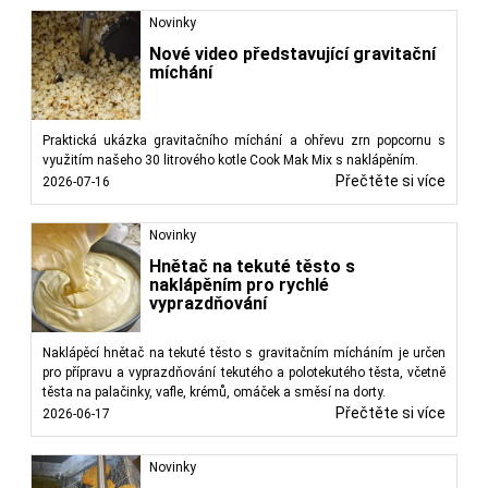
Novinky
Nové video představující gravitační
míchání
Praktická ukázka gravitačního míchání a ohřevu zrn popcornu s
využitím našeho 30 litrového kotle Cook Mak Mix s naklápěním.
Přečtěte si více
2026-07-16
Novinky
Hnětač na tekuté těsto s
naklápěním pro rychlé
vyprazdňování
Naklápěcí hnětač na tekuté těsto s gravitačním mícháním je určen
pro přípravu a vyprazdňování tekutého a polotekutého těsta, včetně
těsta na palačinky, vafle, krémů, omáček a směsí na dorty.
Přečtěte si více
2026-06-17
Novinky