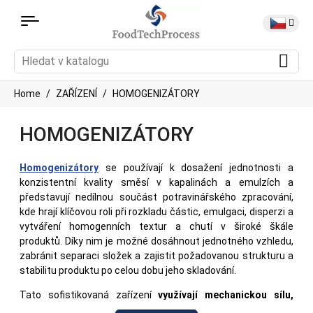
Home
ZAŘÍZENÍ
HOMOGENIZÁTORY
HOMOGENIZÁTORY
Homogenizátory
se používají k dosažení jednotnosti a
konzistentní kvality směsí v kapalinách a emulzích a
představují nedílnou součást potravinářského zpracování,
kde hrají klíčovou roli při rozkladu částic, emulgaci, disperzi a
vytváření homogenních textur a chutí v široké škále
produktů. Díky nim je možné dosáhnout jednotného vzhledu,
zabránit separaci složek a zajistit požadovanou strukturu a
stabilitu produktu po celou dobu jeho skladování.
Tato sofistikovaná zařízení
využívají mechanickou sílu,
přičemž směs prochází úzkou mezerou nebo ventilem mezi