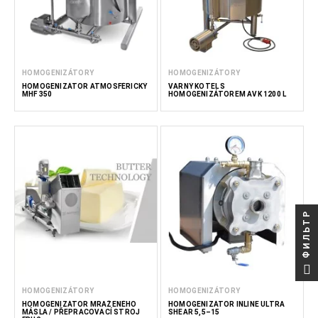
HOMOGENIZÁTORY
HOMOGENIZÁTORY
HOMOGENIZÁTOR ATMOSFÉRICKÝ
VARNÝ KOTEL S
MHF 350
HOMOGENIZÁTOREM AVK 1200 L
ФИЛЬТР
HOMOGENIZÁTORY
HOMOGENIZÁTORY
HOMOGENIZÁTOR MRAŽENÉHO
HOMOGENIZÁTOR INLINE ULTRA
MÁSLA / PŘEPRACOVACÍ STROJ
SHEAR 5,5–15