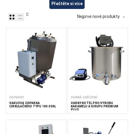
zařízení pro vaření, ohřev, odpařování, míchání a zpracování
Přečtěte si více
cukrového sirupu, ovocných sirupů a dalších potravinářských
ingrediencí. Toto zařízení je vhodné pro výrobu ovocných
Nejprve nové produkty

sirupů, ochucených sirupů, zahušťování cukrových sirupů a
dalších tekutých sladidel. Ve společnosti FoodTechProcess
dodáváme zařízení pro výrobce nápojů, výrobce potravin,
podniky HoReCa a profesionální kuchyně.
Méně čtěte
ODPARKY
VARNÁ ZAŘÍZENÍ
VAKUOVÁ ODPARKA
VARNÝ KOTEL PRO VÝROBU
CIRKULAČNÍHO TYPU 100-300L
KARAMELU A SIRUPU PREMIUM
PLUS