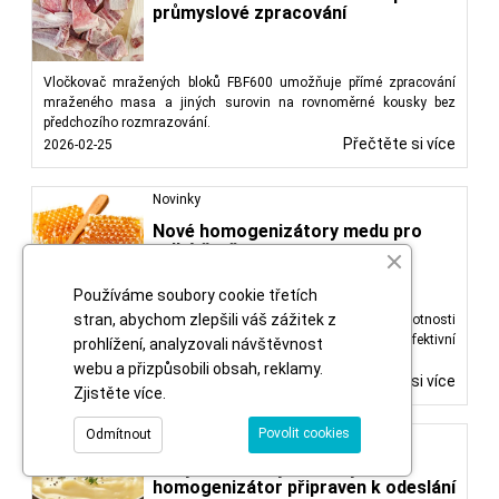
průmyslové zpracování
Vločkovač mražených bloků FBF600 umožňuje přímé zpracování
mraženého masa a jiných surovin na rovnoměrné kousky bez
předchozího rozmrazování.
Přečtěte si více
2026-02-25
Novinky
Nové homogenizátory medu pro
velké šarže
Používáme soubory cookie třetích
stran, abychom zlepšili váš zážitek z
Nově vyvinuté modely homogenizátorů medu pro šarže o hmotnosti
500 kg a 1000 kg, navržené pro rovnoměrné míchání a efektivní
prohlížení, analyzovali návštěvnost
vyprazdňování produktu.
webu a přizpůsobili obsah, reklamy.
Přečtěte si více
2026-02-02
Zjistěte více
.
Povolit cookies
Odmítnout
Novinky
Nový 300 litrový vakuový
homogenizátor připraven k odeslání