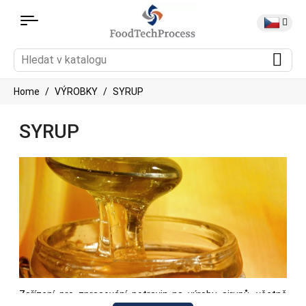
Home
VÝROBKY
SYRUP
SYRUP
Zařízení pro zpracování potravin na výrobu sirupů, včetně