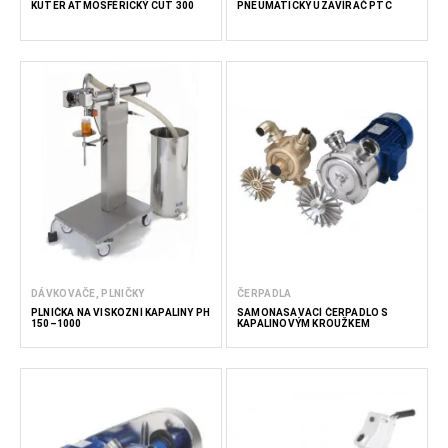
KUTER ATMOSFÉRICKÝ CUT 300
PNEUMATICKÝ UZAVÍRAČ PTC
DÁVKOVAČE, PLNIČKY
ČERPADLA
PLNIČKA NA VISKÓZNÍ KAPALINY PH
SAMONASÁVACÍ ČERPADLO S
150–1000
KAPALINOVÝM KROUŽKEM