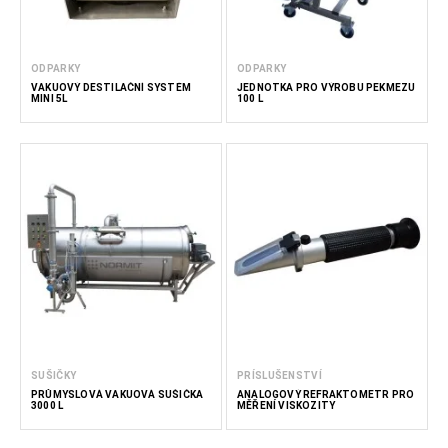
ODPARKY
ODPARKY
VAKUOVÝ DESTILAČNÍ SYSTÉM
JEDNOTKA PRO VÝROBU PEKMEZU
MINI 5L
100 L
SUŠIČKY
PRÍSLUŠENSTVÍ
PRŮMYSLOVÁ VAKUOVÁ SUŠIČKA
ANALOGOVÝ REFRAKTOMETR PRO
3000 L
MĚŘENÍ VISKOZITY