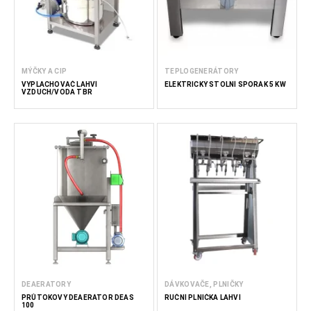
MÝČKY A CIP
TEPLOGENERÁTORY
VYPLACHOVAČ LAHVÍ
ELEKTRICKÝ STOLNÍ SPORÁK 5 KW
VZDUCH/VODA TBR
DEAERATORY
DÁVKOVAČE, PLNIČKY
PRŮTOKOVÝ DEAERÁTOR DEAS
RUČNÍ PLNIČKA LAHVÍ
100