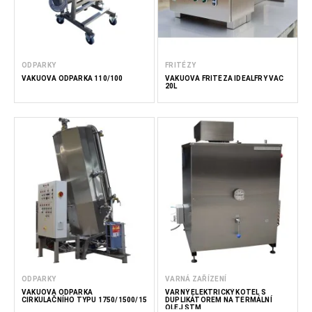
ODPARKY
FRITÉZY
VAKUOVÁ ODPARKA 110/100
VAKUOVÁ FRITÉZA IDEALFRY VAC
20L
ODPARKY
VARNÁ ZAŘÍZENÍ
VAKUOVÁ ODPARKA
VARNÝ ELEKTRICKÝ KOTEL S
CIRKULAČNÍHO TYPU 1750/1500/15
DUPLIKÁTOREM NA TERMÁLNÍ
OLEJ STM