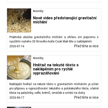
Novinky
Nové video představující gravitační
míchání
Praktická ukázka gravitačního míchání a ohřevu zrn popcornu s
využitím našeho 30 litrového kotle Cook Mak Mix s naklápěním.
Přečtěte si více
2026-07-16
Novinky
Hnětač na tekuté těsto s
naklápěním pro rychlé
vyprazdňování
Naklápěcí hnětač na tekuté těsto s gravitačním mícháním je určen
pro přípravu a vyprazdňování tekutého a polotekutého těsta, včetně
těsta na palačinky, vafle, krémů, omáček a směsí na dorty.
Přečtěte si více
2026-06-17