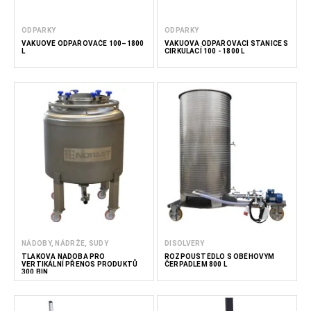
ODPARKY
ODPARKY
VAKUOVÉ ODPAŘOVAČE 100–1800
VAKUOVÁ ODPAŘOVACÍ STANICE S
L
CIRKULACÍ 100 - 1800 L
NÁDOBY, NÁDRŽE, SUDY
DISOLVERY
TLAKOVÁ NÁDOBA PRO
ROZPOUŠTĚDLO S OBĚHOVÝM
VERTIKÁLNÍ PŘENOS PRODUKTŮ
ČERPADLEM 800 L
300 BIN