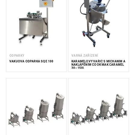
ODPARKY
VARNÁ ZAŘÍZENÍ
VAKUOVÁ ODPARKA SQE 100
KARAMELOVÝ VAŘIČ S MÍCHÁNÍM A
NAKLÁPĚNÍM COOK MAK CARAMEL
30–150L