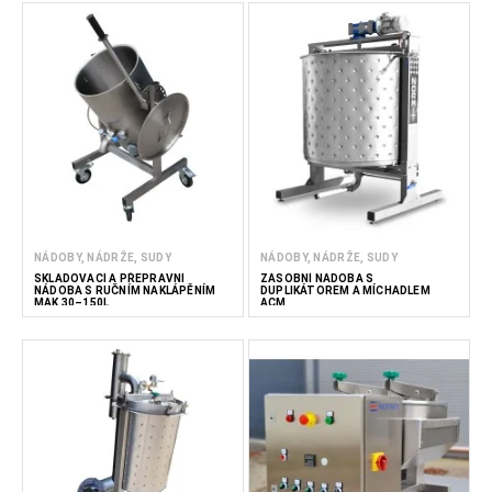
NÁDOBY, NÁDRŽE, SUDY
NÁDOBY, NÁDRŽE, SUDY
SKLADOVACÍ A PŘEPRAVNÍ
ZÁSOBNÍ NÁDOBA S
NÁDOBA S RUČNÍM NAKLÁPĚNÍM
DUPLIKÁTOREM A MÍCHADLEM
MAK 30–150L
ACM