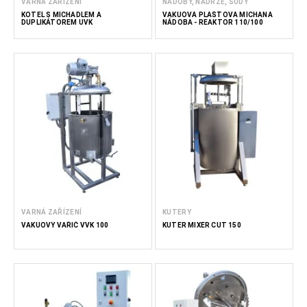
VARNÁ ZAŘÍZENÍ
NÁDOBY, NÁDRŽE, SUDY
KOTEL S MÍCHADLEM A
VAKUOVÁ PLÁŠŤOVÁ MÍCHANÁ
DUPLIKÁTOREM UVK
NÁDOBA - REAKTOR 110/100
VARNÁ ZAŘÍZENÍ
KUTERY
VAKUOVÝ VAŘIČ VVK 100
KUTER MIXÉR CUT 150