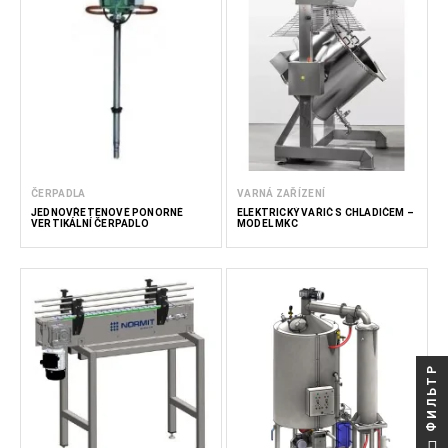
ČERPADLA
VARNÁ ZAŘÍZENÍ
JEDNOVŘETENOVÉ PONORNÉ
ELEKTRICKÝ VAŘIČ S CHLADIČEM –
VERTIKÁLNÍ ČERPADLO
MODEL MKC
ФИЛЬТР