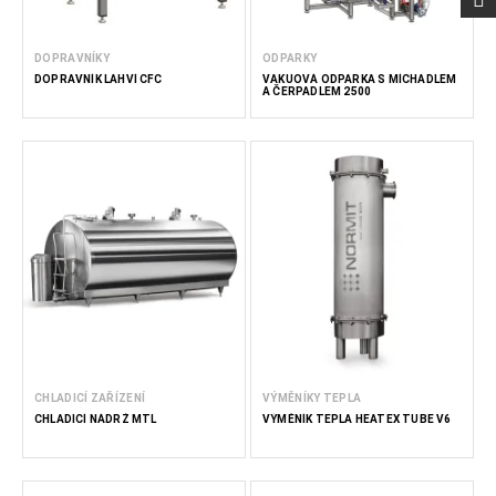
DOPRAVNÍKY
ODPARKY
DOPRAVNÍK LAHVÍ CFC
VAKUOVÁ ODPARKA S MÍCHADLEM
A ČERPADLEM 2500
CHLADICÍ ZAŘÍZENÍ
VÝMĚNÍKY TEPLA
CHLADICÍ NÁDRŽ MTL
VÝMĚNÍK TEPLA HEATEX TUBE V6