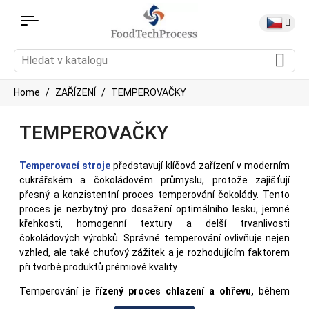
Home
ZAŘÍZENÍ
TEMPEROVAČKY
TEMPEROVAČKY
Temperovací stroje
představují klíčová zařízení v moderním
cukrářském a čokoládovém průmyslu, protože zajišťují
přesný a konzistentní proces temperování čokolády. Tento
proces je nezbytný pro dosažení optimálního lesku, jemné
křehkosti, homogenní textury a delší trvanlivosti
čokoládových výrobků. Správné temperování ovlivňuje nejen
vzhled, ale také chuťový zážitek a je rozhodujícím faktorem
při tvorbě produktů prémiové kvality.
Temperování je
řízený proces chlazení a ohřevu,
během
kterého se upravuje krystalická struktura kakaového másla.