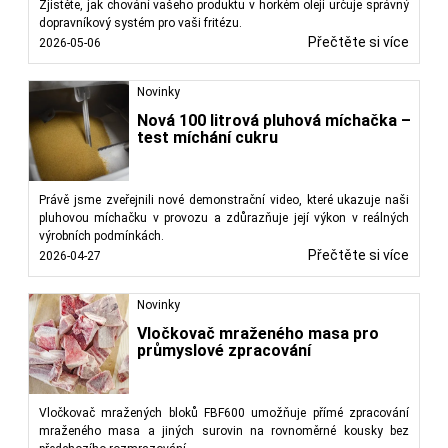
Zjistěte, jak chování vašeho produktu v horkém oleji určuje správný
dopravníkový systém pro vaši fritézu.
Přečtěte si více
2026-05-06
Novinky
Nová 100 litrová pluhová míchačka –
test míchání cukru
Právě jsme zveřejnili nové demonstrační video, které ukazuje naši
pluhovou míchačku v provozu a zdůrazňuje její výkon v reálných
výrobních podmínkách.
Přečtěte si více
2026-04-27
Novinky
Vločkovač mraženého masa pro
průmyslové zpracování
Vločkovač mražených bloků FBF600 umožňuje přímé zpracování
mraženého masa a jiných surovin na rovnoměrné kousky bez