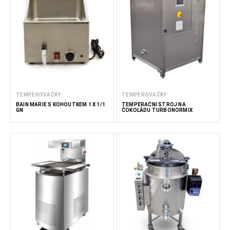
produkci.
Společnost
FoodTechProcess
nabízí profesionální
temperovací stroje navržené pro vysokou přesnost,
spolehlivost a snadnou obsluhu. Naše řešení umožňují
cukrářům a výrobcům čokolády dosahovat špičkových
výsledků – od dokonalé textury, přes výjimečný lesk až po
nezaměnitelný chuťový zážitek, který ocení každý milovník
čokolády.
TEMPEROVAČKY
TEMPEROVAČKY
BAIN MARIE S KOHOUTKEM 1 X 1/1
TEMPERAČNÍ STROJ NA
GN
ČOKOLÁDU TURBONORMIX
Méně čtěte