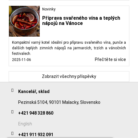
Novinky
Příprava svařeného vína a teplých
nápojů na Vánoce
Kompaktní varný kotel ideální pro přípravu svařeného vína, punče a
dalších teplých zimních nápojů na jarmarcích, trzích a vánočních
festivalech.
Přečtěte si více
2025-11-06
Zobrazit všechny příspěvky
Kancelář, sklad
Pezinská 5104, 90101 Malacky, Slovensko
+421 948 328 860
English
+421 911 932 091