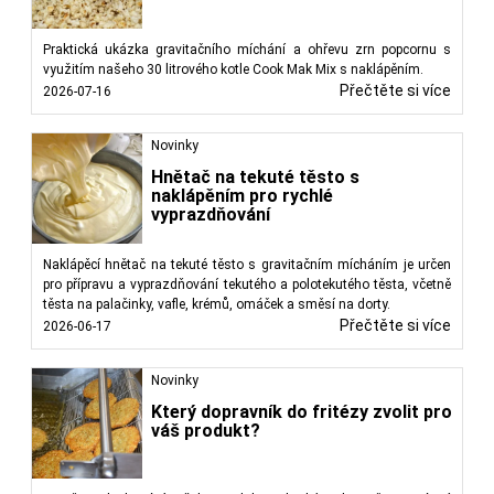
Praktická ukázka gravitačního míchání a ohřevu zrn popcornu s
využitím našeho 30 litrového kotle Cook Mak Mix s naklápěním.
Přečtěte si více
2026-07-16
Novinky
Hnětač na tekuté těsto s
naklápěním pro rychlé
vyprazdňování
Naklápěcí hnětač na tekuté těsto s gravitačním mícháním je určen
pro přípravu a vyprazdňování tekutého a polotekutého těsta, včetně
těsta na palačinky, vafle, krémů, omáček a směsí na dorty.
Přečtěte si více
2026-06-17
Novinky
Který dopravník do fritézy zvolit pro
váš produkt?