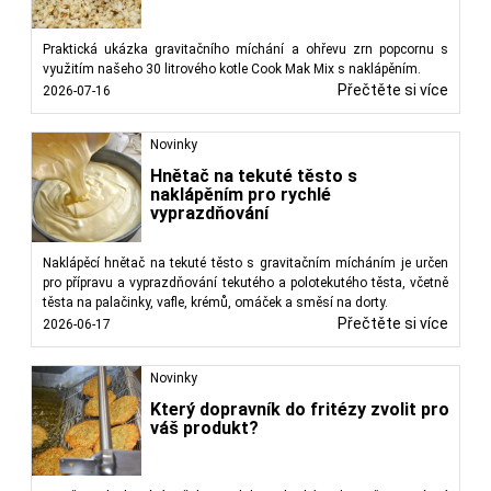
Praktická ukázka gravitačního míchání a ohřevu zrn popcornu s
využitím našeho 30 litrového kotle Cook Mak Mix s naklápěním.
Přečtěte si více
2026-07-16
Novinky
Hnětač na tekuté těsto s
naklápěním pro rychlé
vyprazdňování
Naklápěcí hnětač na tekuté těsto s gravitačním mícháním je určen
pro přípravu a vyprazdňování tekutého a polotekutého těsta, včetně
těsta na palačinky, vafle, krémů, omáček a směsí na dorty.
Přečtěte si více
2026-06-17
Novinky
Který dopravník do fritézy zvolit pro
váš produkt?