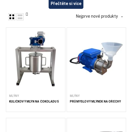
ořechů a dalších ingrediencí. Koloidní mlýny lze použít k
Přečtěte si více
výrobě arašídového másla, mandlového másla,
lískovooříškové pomazánky, pistáciové pasty, tahini a dalších
Nejprve nové produkty

hladkých nebo hrubých potravinářských past. Ve společnosti
FoodTechProcess dodáváme mlecí zařízení pro malé a
střední výrobce potravin, výrobce cukrovinek, podniky
HoReCa a profesionální kuchyně.
Méně čtěte
MLÝNY
MLÝNY
KULIČKOVÝ MLÝN NA ČOKOLÁDU 5
PRŮMYSLOVÝ MLÝNEK NA OŘECHY