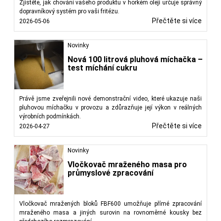
Zjistěte, jak chování vašeho produktu v horkém oleji určuje správný
dopravníkový systém pro vaši fritézu.
Přečtěte si více
2026-05-06
Novinky
Nová 100 litrová pluhová míchačka –
test míchání cukru
Právě jsme zveřejnili nové demonstrační video, které ukazuje naši
pluhovou míchačku v provozu a zdůrazňuje její výkon v reálných
výrobních podmínkách.
Přečtěte si více
2026-04-27
Novinky
Vločkovač mraženého masa pro
průmyslové zpracování
Vločkovač mražených bloků FBF600 umožňuje přímé zpracování
mraženého masa a jiných surovin na rovnoměrné kousky bez