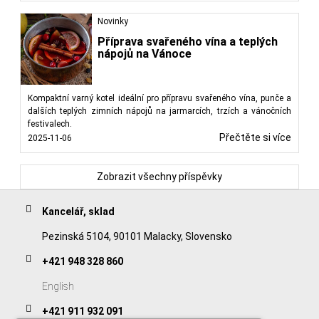
Novinky
Příprava svařeného vína a teplých
nápojů na Vánoce
Kompaktní varný kotel ideální pro přípravu svařeného vína, punče a
dalších teplých zimních nápojů na jarmarcích, trzích a vánočních
festivalech.
Přečtěte si více
2025-11-06
Zobrazit všechny příspěvky
Kancelář, sklad
Pezinská 5104, 90101 Malacky, Slovensko
+421 948 328 860
English
+421 911 932 091