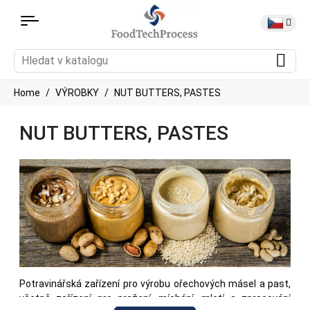
Home
VÝROBKY
NUT BUTTERS, PASTES
NUT BUTTERS, PASTES
Potravinářská zařízení pro výrobu ořechových másel a past,
včetně zařízení pro pražení, míchání, mletí a zpracování