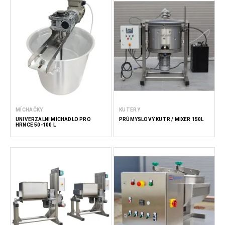
MÍCHAČKY
KUTERY
UNIVERZÁLNÍ MÍCHADLO PRO
PRŮMYSLOVÝ KUTR / MIXÉR 150L
HRNCE 50-100 L