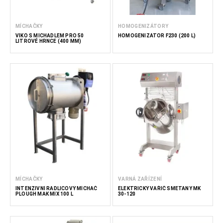
MÍCHAČKY
HOMOGENIZÁTORY
VÍKO S MÍCHADLEM PRO 50
HOMOGENIZÁTOR F230 (200 L)
LITROVÉ HRNCE (400 MM)
MÍCHAČKY
VARNÁ ZAŘÍZENÍ
INTENZIVNÍ RADLICOVÝ MÍCHAČ
ELEKTRICKÝ VAŘIČ SMETANY MK
PLOUGH MAK MIX 100 L
30-120