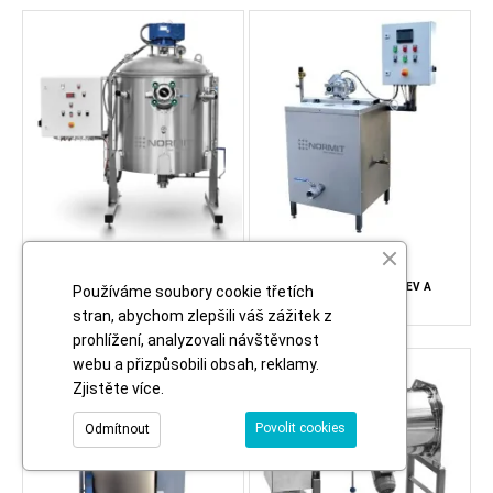
ODPARKY
NÁDOBY, NÁDRŽE, SUDY
ODPAŘOVACÍ JEDNOTKA
MÍCHACÍ NÁDOBA NA OHŘEV A
Používáme soubory cookie třetích
SWEETSTUFF 200
CHLAZENÍ KWS
stran, abychom zlepšili váš zážitek z
prohlížení, analyzovali návštěvnost
webu a přizpůsobili obsah, reklamy.
Zjistěte více
.
Povolit cookies
Odmítnout