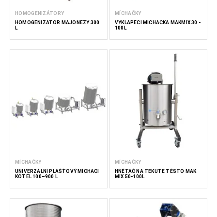
HOMOGENIZÁTORY
MÍCHAČKY
HOMOGENIZÁTOR MAJONÉZY 300
VYKLÁPĚCÍ MÍCHAČKA MAKMIX 30 -
L
100L
MÍCHAČKY
MÍCHAČKY
UNIVERZÁLNÍ PLÁŠŤOVÝ MÍCHACÍ
HNĚTAČ NA TEKUTÉ TĚSTO MAK
KOTEL 100–900 L
MIX 50-100L