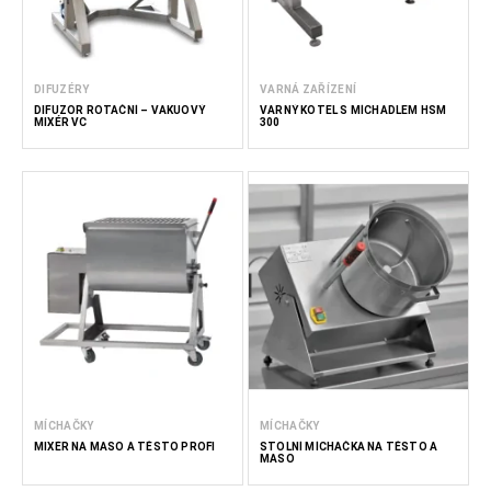
DIFUZÉRY
VARNÁ ZAŘÍZENÍ
DIFUZOR ROTAČNÍ – VAKUOVÝ
VARNÝ KOTEL S MÍCHADLEM HSM
MIXÉR VC
300
MÍCHAČKY
MÍCHAČKY
MIXÉR NA MASO A TĚSTO PROFI
STOLNÍ MÍCHAČKA NA TĚSTO A
MASO