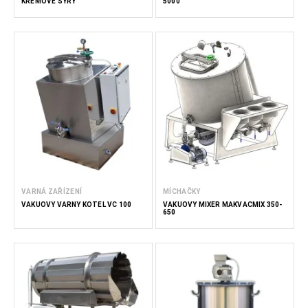
KRÉMOVÉ SÝRY
5000
VARNÁ ZAŘÍZENÍ
MÍCHAČKY
VAKUOVÝ VARNÝ KOTEL VC 100
VAKUOVÝ MIXÉR MAKVACMIX 350-
650