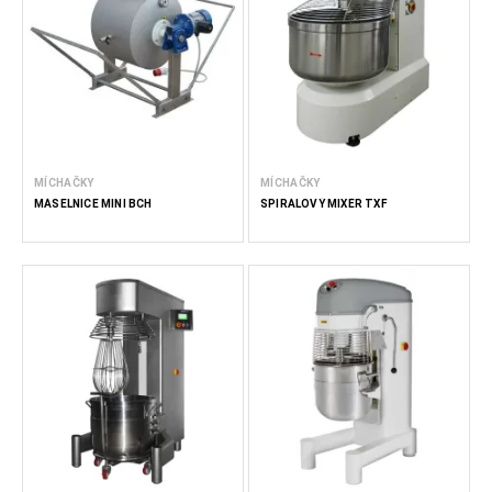
MÍCHAČKY
MÍCHAČKY
MÁSELNICE MINI BCH
SPIRÁLOVÝ MIXÉR TXF