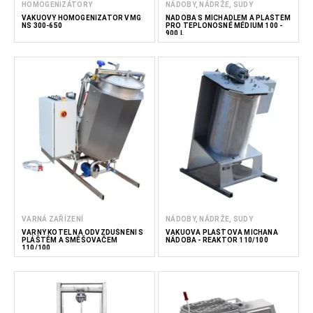
HOMOGENIZÁTORY
NÁDOBY, NÁDRŽE, SUDY
VAKUOVÝ HOMOGENIZÁTOR VMG
NÁDOBA S MÍCHADLEM A PLÁŠTĚM
NS 300-650
PRO TEPLONOSNÉ MÉDIUM 100 -
900 L
VARNÁ ZAŘÍZENÍ
NÁDOBY, NÁDRŽE, SUDY
VARNÝ KOTEL NA ODVZDUŠNĚNÍ S
VAKUOVÁ PLÁŠŤOVÁ MÍCHANÁ
PLÁŠTĚM A SMĚŠOVAČEM
NÁDOBA - REAKTOR 110/100
110/100