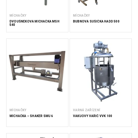
MÍCHAČKY
MÍCHAČKY
DVOUŠNEKOVÁ MÍCHAČKA MSH
BUBNOVÁ SUŠIČKA HADD 500
540
MÍCHAČKY
VARNÁ ZAŘÍZENÍ
MÍCHAČKA – SHAKER SMU 6
VAKUOVÝ VAŘIČ VVK 100