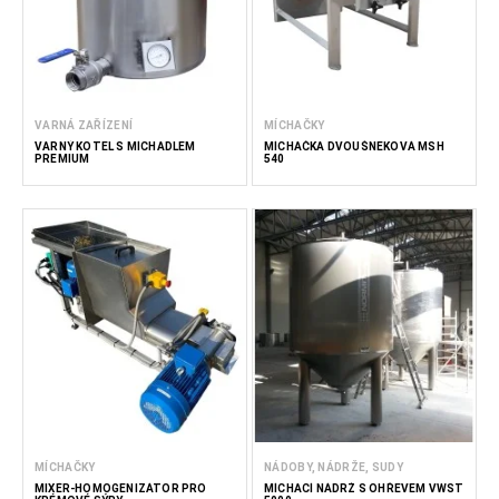
VARNÁ ZAŘÍZENÍ
MÍCHAČKY
VARNÝ KOTEL S MÍCHADLEM
MÍCHAČKA DVOUŠNEKOVÁ MSH
PREMIUM
540
MÍCHAČKY
NÁDOBY, NÁDRŽE, SUDY
MIXÉR-HOMOGENIZÁTOR PRO
MÍCHACÍ NÁDRŽ S OHŘEVEM VWST