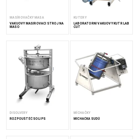
MASÍROVAČKY MASA
KUTERY
VAKUOVÝ MASÍROVACÍ STROJ NA
LABORATORNÍ VAKUOVÝ KUTR LAB
MASO
CUT
DISOLVERY
MÍCHAČKY
ROZPOUŠTĚČ SOLI PS
MÍCHAČKA SUDŮ