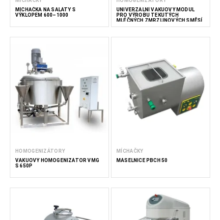
MÍCHAČKY
HOMOGENIZÁTORY
MÍCHAČKA NA SALÁTY S
UNIVERZÁLNÍ VAKUOVÝ MODUL
VÝKLOPEM 600–1000
PRO VÝROBU TEKUTÝCH
MLÉČNÝCH ZMRZLINOVÝCH SMĚSÍ
100
HOMOGENIZÁTORY
MÍCHAČKY
VAKUOVÝ HOMOGENIZÁTOR VMG
MÁSELNICE PBCH 50
S 650P