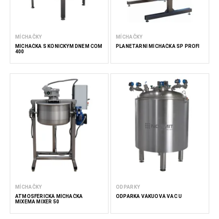
MÍCHAČKY
MÍCHAČKY
MÍCHAČKA S KÓNICKÝM DNEM COM
PLANETÁRNÍ MÍCHAČKA SP PROFI
400
MÍCHAČKY
ODPARKY
ATMOSFÉRICKÁ MÍCHAČKA
ODPARKA VÁKUOVÁ VAC U
MIXEMA MIXER 50