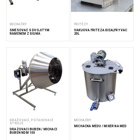
MÍCHAČKY
FRITÉZY
SMĚŠOVAČ S DVOJITÝM
VAKUOVÁ FRITÉZA IDEALFRY VAC
RAMENEM Z SIGMA
20L
DRAŽOVACÍ, POTAHOVACÍ
MÍCHAČKY
STROJE
MÍCHAČKA MEDU / MIXÉR NA MED
DRAŽOVACÍ BUBEN / MÍCHACÍ
BUBEN NDM 100