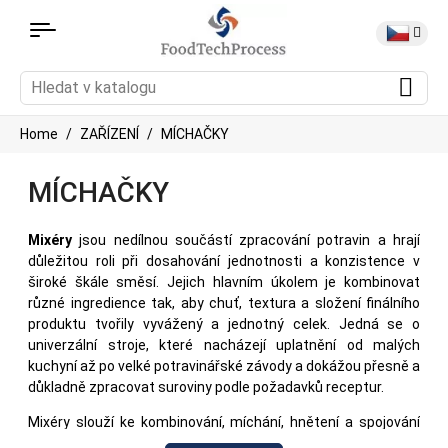
Home
ZAŘÍZENÍ
MÍCHAČKY
MÍCHAČKY
Mixéry
jsou nedílnou součástí zpracování potravin a hrají
důležitou roli při dosahování jednotnosti a konzistence v
široké škále směsí. Jejich hlavním úkolem je kombinovat
různé ingredience tak, aby chuť, textura a složení finálního
produktu tvořily vyvážený a jednotný celek. Jedná se o
univerzální stroje, které nacházejí uplatnění od malých
kuchyní až po velké potravinářské závody a dokážou přesně a
důkladně zpracovat suroviny podle požadavků receptur.
Mixéry slouží ke kombinování, míchání, hnětení a spojování
různých ingrediencí do jednotné směsi. Fungují pomocí