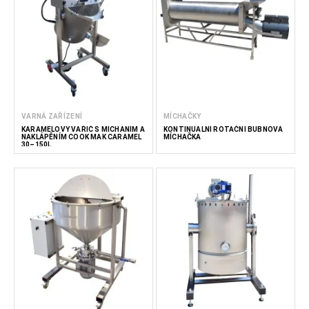
naše mixéry jsou navrženy tak, aby zefektivnily váš výrobní
proces, zvýšily kvalitu a zajistily konzistentní výsledky.
Méně čtěte
VARNÁ ZAŘÍZENÍ
MÍCHAČKY
KARAMELOVÝ VAŘIČ S MÍCHÁNÍM A
KONTINUÁLNÍ ROTAČNÍ BUBNOVÁ
NAKLÁPĚNÍM COOK MAK CARAMEL
MÍCHAČKA
30–150L