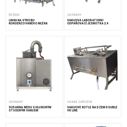
ŘEŠENÍ
ODPARKY
LINKA NA VÝROBU
VAKUOVÁ LABORATORNÍ
KONDENZOVANÉHO MLÉKA
ODPAŘOVACÍ JEDNOTKA 2.4
ODPARKY
VARNÁ ZAŘÍZENÍ
SUŠÁRNA MEDU S HLUBOKÝM
VAKUOVÉ KOTLE NA DŽEM DOUBLE
STUDENÝM VAKUEM
VK LINE