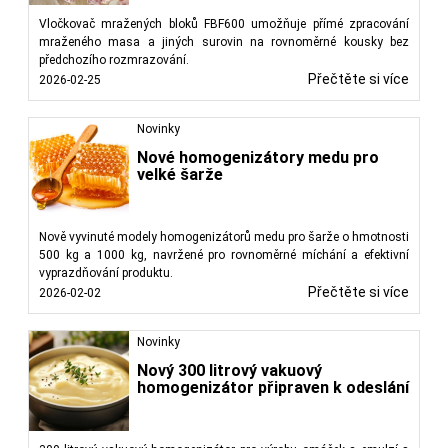
Vločkovač mražených bloků FBF600 umožňuje přímé zpracování
mraženého masa a jiných surovin na rovnoměrné kousky bez
předchozího rozmrazování.
Přečtěte si více
2026-02-25
Novinky
Nové homogenizátory medu pro
velké šarže
Nově vyvinuté modely homogenizátorů medu pro šarže o hmotnosti
500 kg a 1000 kg, navržené pro rovnoměrné míchání a efektivní
vyprazdňování produktu.
Přečtěte si více
2026-02-02
Novinky
Nový 300 litrový vakuový
homogenizátor připraven k odeslání