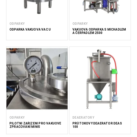
ODPARKY
ODPARKY
ODPARKA VÁKUOVÁ VAC U
VAKUOVÁ ODPARKA S MÍCHADLEM
A ČERPADLEM 2500
ODPARKY
DEAERATORY
PILOTNÍ ZAŘÍZENÍ PRO VAKUOVÉ
PRŮTOKOVÝ DEAERÁTOR DEAS
ZPRACOVÁNÍ MINI5
100