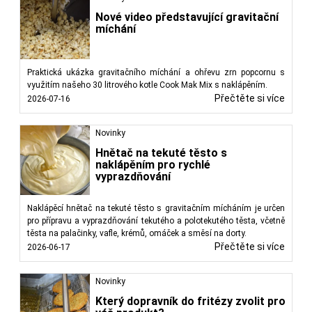
Nové video představující gravitační
míchání
Praktická ukázka gravitačního míchání a ohřevu zrn popcornu s
využitím našeho 30 litrového kotle Cook Mak Mix s naklápěním.
Přečtěte si více
2026-07-16
Novinky
Hnětač na tekuté těsto s
naklápěním pro rychlé
vyprazdňování
Naklápěcí hnětač na tekuté těsto s gravitačním mícháním je určen
pro přípravu a vyprazdňování tekutého a polotekutého těsta, včetně
těsta na palačinky, vafle, krémů, omáček a směsí na dorty.
Přečtěte si více
2026-06-17
Novinky
Který dopravník do fritézy zvolit pro