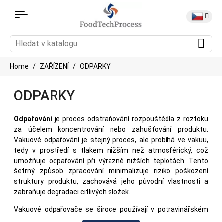
Home
ZAŘÍZENÍ
ODPARKY
ODPARKY
Odpařování
je proces odstraňování rozpouštědla z roztoku
za účelem koncentrování nebo zahušťování produktu.
Vakuové odpařování je stejný proces, ale probíhá ve vakuu,
tedy v prostředí s tlakem nižším než atmosférický, což
umožňuje odpařování při výrazně nižších teplotách. Tento
šetrný způsob zpracování minimalizuje riziko poškození
struktury produktu, zachovává jeho původní vlastnosti a
zabraňuje degradaci citlivých složek.
Vakuové odpařovače se široce používají v potravinářském
průmyslu, zejména při zpracování mléka a mléčných výrobků,