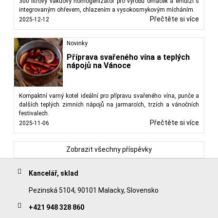
300 litrový vakuový homogenizátor pro výrobu omáček a emulzí s
integrovaným ohřevem, chlazením a vysokosmykovým mícháním.
Přečtěte si více
2025-12-12
Novinky
Příprava svařeného vína a teplých
nápojů na Vánoce
Kompaktní varný kotel ideální pro přípravu svařeného vína, punče a
dalších teplých zimních nápojů na jarmarcích, trzích a vánočních
festivalech.
Přečtěte si více
2025-11-06
Zobrazit všechny příspěvky
Kancelář, sklad
Pezinská 5104, 90101 Malacky, Slovensko
+421 948 328 860