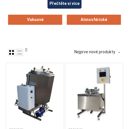
Přečtěte si více
jako je smetana či syrovátka, a také při výrobě
konzervovaných produktů, například kondenzovaného mléka.
Umožňují koncentrovat produkty citlivé na teplo bez
Vakuové
Atmosférické
denaturace mléčných bílkovin a bez změny chuti, barvy nebo
vůně. Při vaření sirupů pomáhají snížit karamelizaci cukrů a
glukózy, čímž se zachovává jejich struktura, barva a obsah
vitamínů a živin, které by se při vysokých teplotách mohly
ztratit.
Nejprve nové produkty

Podle principu činnosti se vakuové odpařovače dělí na
dávkové a kontinuální. Dávkové jednotky jsou klasická
jednodílná zařízení, ve kterých se zpracovává konkrétní šarže
produktu, která se postupně vaří a koncentruje. Kontinuální
vakuové odpařovače se skládají z několika odpařovacích
stupňů, kterými produkt plynule prochází, přičemž počet
stupňů se volí podle požadovaného stupně zahuštění a
výstupní koncentrace.
Jednodílné vakuové odpařovací jednotky se dále rozdělují na
kapacitní zařízení s ohřevným pláštěm a kondenzátorem,
cirkulační jednotky s vzdáleným výměníkem tepla
využívajícím přirozenou cirkulaci, cirkulační jednotky s