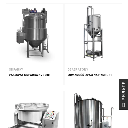
ODPARKY
DEAERATORY
VAKUOVÁ ODPARKA NV3000
ODVZDUŠŇOVAČ NA PYRÉ DES
ФИЛЬТР