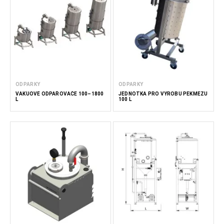
extrakty. Tato zařízení umožňují vaření při nízkých teplotách,
čímž se zachovávají cenné látky a původní kvalita produktu, a
zároveň zajišťují efektivní a hospodárné zahušťování.
Méně čtěte
ODPARKY
ODPARKY
VAKUOVÉ ODPAŘOVAČE 100–1800
JEDNOTKA PRO VÝROBU PEKMEZU
L
100 L