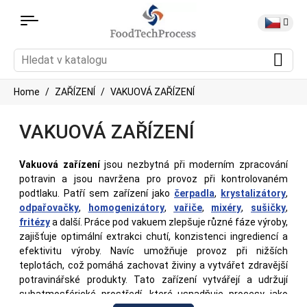
Home
ZAŘÍZENÍ
VAKUOVÁ ZAŘÍZENÍ
VAKUOVÁ ZAŘÍZENÍ
Vakuová zařízení
jsou nezbytná při moderním zpracování
potravin a jsou navržena pro provoz při kontrolovaném
podtlaku. Patří sem zařízení jako
čerpadla
,
krystalizátory
,
odpařovačky
,
homogenizátory
,
vařiče
,
mixéry
,
sušičky
,
fritézy
a další. Práce pod vakuem zlepšuje různé fáze výroby,
zajišťuje optimální extrakci chutí, konzistenci ingrediencí a
efektivitu výroby. Navíc umožňuje provoz při nižších
teplotách, což pomáhá zachovat živiny a vytvářet zdravější
potravinářské produkty. Tato zařízení vytvářejí a udržují
subatmosférické prostředí, které usnadňuje procesy jako