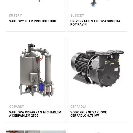
KUTERY
SUŠIČKY
VAKUOVÝ KUTR PROFICUT 300
UNIVERZÁLNÍ VAKUOVÁ SUŠIČKA
POTRAVIN
ODPARKY
ČERPADLA
VAKUOVÁ ODPARKA S MÍCHADLEM
VODOKRUŽNÉ VAKUOVÉ
A ČERPADLEM 2500
ČERPADLO 0,75 KW