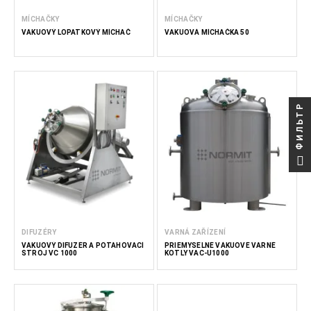
MÍCHAČKY
MÍCHAČKY
VAKUOVÝ LOPATKOVÝ MÍCHAČ
VAKUOVÁ MÍCHAČKA 50
ФИЛЬТР
DIFUZÉRY
VARNÁ ZAŘÍZENÍ
VAKUOVÝ DIFUZÉR A POTAHOVACÍ
PRIEMYSELNÉ VÁKUOVÉ VARNÉ
STROJ VC 1000
KOTLY VAC-U1000