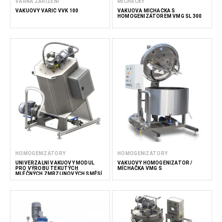
VARNÁ ZAŘÍZENÍ
MÍCHAČKY
VAKUOVÝ VAŘIČ VVK 100
VAKUOVÁ MÍCHAČKA S
HOMOGENIZÁTOREM VMG SL 300
HOMOGENIZÁTORY
HOMOGENIZÁTORY
UNIVERZÁLNÍ VAKUOVÝ MODUL
VAKUOVÝ HOMOGENIZÁTOR /
PRO VÝROBU TEKUTÝCH
MÍCHAČKA VMG S
MLÉČNÝCH ZMRZLINOVÝCH SMĚSÍ
100