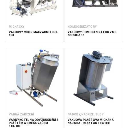
MÍCHAČKY
HOMOGENIZÁTORY
VAKUOVÝ MIXÉR MAKVACMIX 350-
VAKUOVÝ HOMOGENIZÁTOR VMG
650
NS 300-650
VARNÁ ZAŘÍZENÍ
NÁDOBY, NÁDRŽE, SUDY
VARNÝ KOTEL NA ODVZDUŠNĚNÍ S
VAKUOVÁ PLÁŠŤOVÁ MÍCHANÁ
PLÁŠTĚM A SMĚŠOVAČEM
NÁDOBA - REAKTOR 110/100
110/100