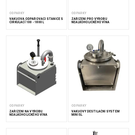
ODPARKY
ODPARKY
VAKUOVÁ ODPAŘOVACÍ STANICE S
ZAŘÍZENÍ PRO VÝROBU
CIRKULACÍ 100 - 1800 L
NEALKOHOLICKÉHO VÍNA
ODPARKY
ODPARKY
ZAŘÍZENÍ NA VÝROBU
VAKUOVÝ DESTILAČNÍ SYSTÉM
NEALKOHOLICKÉHO VÍNA
MINI 5L