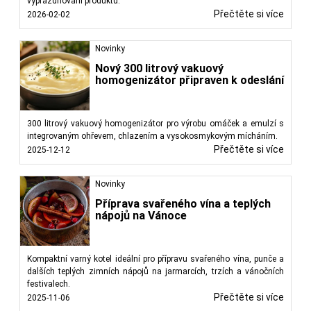
vyprazdňování produktu.
Přečtěte si více
2026-02-02
Novinky
Nový 300 litrový vakuový
homogenizátor připraven k odeslání
300 litrový vakuový homogenizátor pro výrobu omáček a emulzí s
integrovaným ohřevem, chlazením a vysokosmykovým mícháním.
Přečtěte si více
2025-12-12
Novinky
Příprava svařeného vína a teplých
nápojů na Vánoce
Kompaktní varný kotel ideální pro přípravu svařeného vína, punče a
dalších teplých zimních nápojů na jarmarcích, trzích a vánočních
festivalech.
Přečtěte si více
2025-11-06