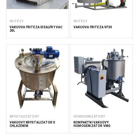
FRITÉZY
FRITÉZY
VAKUOVÁ FRITÉZA IDEALFRY VAC
VAKUOVÁ FRITÉZA VF30
20L
KRYSTALIZÁTORY
HOMOGENIZÁTORY
VAKUOVÝ KRYSTALIZÁTOR S
KOMPAKTNÍ VAKUOVÝ
CHLAZENÍM
HOMOGENIZÁTOR VMG