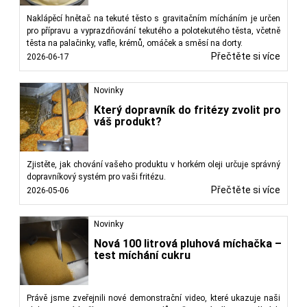
Naklápěcí hnětač na tekuté těsto s gravitačním mícháním je určen
pro přípravu a vyprazdňování tekutého a polotekutého těsta, včetně
těsta na palačinky, vafle, krémů, omáček a směsí na dorty.
Přečtěte si více
2026-06-17
Novinky
Který dopravník do fritézy zvolit pro
váš produkt?
Zjistěte, jak chování vašeho produktu v horkém oleji určuje správný
dopravníkový systém pro vaši fritézu.
Přečtěte si více
2026-05-06
Novinky
Nová 100 litrová pluhová míchačka –
test míchání cukru
Právě jsme zveřejnili nové demonstrační video, které ukazuje naši