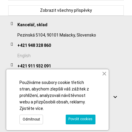
Zobrazit všechny příspěvky
Kancelář, sklad
Pezinská 5104, 90101 Malacky, Slovensko
+421 948 328 860
English
+421 911 932 091
Slovak/Czech
Používáme soubory cookie třetích
stran, abychom zlepšili váš zážitek z
Odkazy
prohlížení, analyzovali návštěvnost

webu a přizpůsobili obsah, reklamy.
Zjistěte více
.
Povolit cookies
Odmítnout
© 2026 Copyright foodtechprocess.com