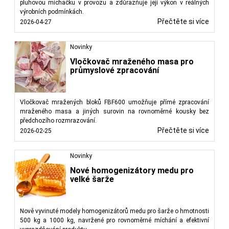
pluhovou míchačku v provozu a zdůrazňuje její výkon v reálných
výrobních podmínkách.
Přečtěte si více
2026-04-27
Novinky
Vločkovač mraženého masa pro
průmyslové zpracování
Vločkovač mražených bloků FBF600 umožňuje přímé zpracování
mraženého masa a jiných surovin na rovnoměrné kousky bez
předchozího rozmrazování.
Přečtěte si více
2026-02-25
Novinky
Nové homogenizátory medu pro
velké šarže
Nově vyvinuté modely homogenizátorů medu pro šarže o hmotnosti
500 kg a 1000 kg, navržené pro rovnoměrné míchání a efektivní