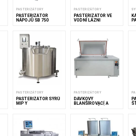
PASTERIZÁTORY
PASTERIZÁTORY
SY
-
PASTERIZÁTOR
PASTERIZÁTOR VE
K
NÁPOJŮ SB 750
VODNÍ LÁZNI
P
M
D
PASTERIZÁTORY
PASTERIZÁTORY
PA
PASTERIZÁTOR SÝRŮ
DÁVKOVÝ
P
MIP Y
BLANŠÍROVACÍ A
Š
PASTERIZAČNÍ
STROJ