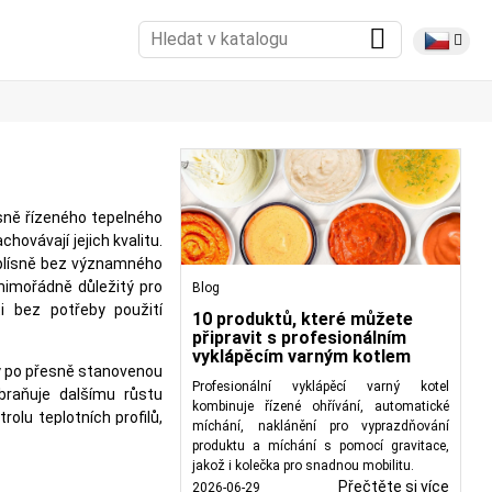
sně řízeného tepelného
hovávají jejich kvalitu.
a plísně bez významného
 mimořádně důležitý pro
Blog
i bez potřeby použití
10 produktů, které můžete
připravit s profesionálním
vyklápěcím varným kotlem
ty po přesně stanovenou
Profesionální vyklápěcí varný kotel
braňuje dalšímu růstu
kombinuje řízené ohřívání, automatické
olu teplotních profilů,
míchání, naklánění pro vyprazdňování
produktu a míchání s pomocí gravitace,
jakož i kolečka pro snadnou mobilitu.
 v rozmezí 60–70 °C, aby
Přečtěte si více
2026-06-29