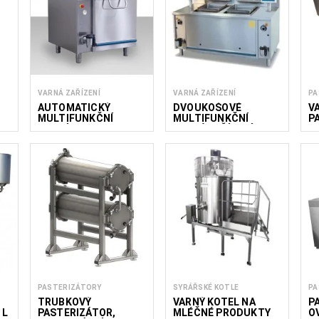
VARNÁ ZAŘÍZENÍ
VARNÁ ZAŘÍZENÍ
PA
AUTOMATICKÝ
DVOUKOŠOVÉ
V
MULTIFUNKČNÍ
MULTIFUNKČNÍ
P
VARNÝ KOTEL
VARNÉ ZAŘÍZENÍ
5
PASTERIZÁTORY
SYRÁŘSKÉ KOTLE
PA
TRUBKOVÝ
VARNÝ KOTEL NA
P
 L
PASTERIZÁTOR,
MLÉČNÉ PRODUKTY
O