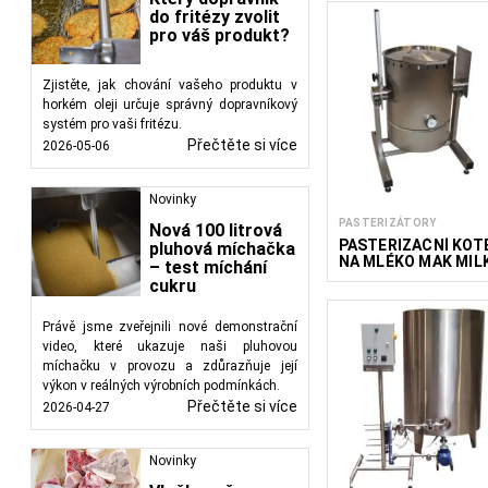
do fritézy zvolit
pro váš produkt?
Zjistěte, jak chování vašeho produktu v
horkém oleji určuje správný dopravníkový
systém pro vaši fritézu.
Přečtěte si více
2026-05-06
Novinky
PASTERIZÁTORY
Nová 100 litrová
PASTERIZAČNÍ KOT
pluhová míchačka
NA MLÉKO MAK MIL
– test míchání
30-100 L
cukru
Právě jsme zveřejnili nové demonstrační
video, které ukazuje naši pluhovou
míchačku v provozu a zdůrazňuje její
výkon v reálných výrobních podmínkách.
Přečtěte si více
2026-04-27
Novinky