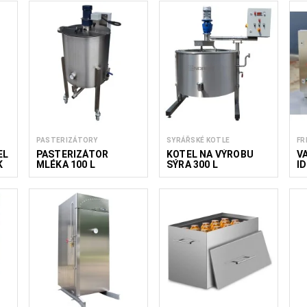
Méně čtěte
PASTERIZÁTORY
SYRÁŘSKÉ KOTLE
FR
EL
PASTERIZÁTOR
KOTEL NA VÝROBU
V
K
MLÉKA 100 L
SÝRA 300 L
I