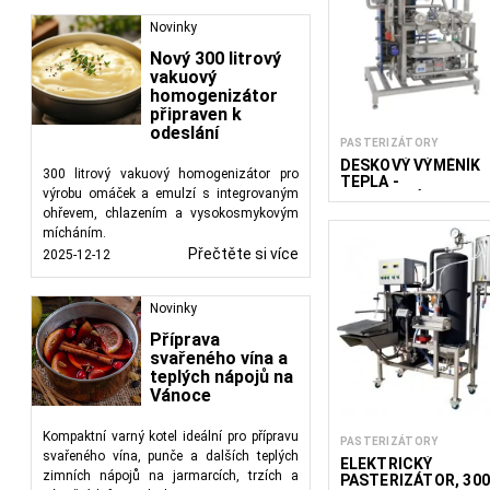
Novinky
Nový 300 litrový
vakuový
homogenizátor
připraven k
odeslání
PASTERIZÁTORY
DESKOVÝ VÝMĚNÍK
300 litrový vakuový homogenizátor pro
TEPLA -
výrobu omáček a emulzí s integrovaným
PASTERIZÁTOR PTP
500
ohřevem, chlazením a vysokosmykovým
mícháním.
Přečtěte si více
2025-12-12
Novinky
Příprava
svařeného vína a
teplých nápojů na
Vánoce
Kompaktní varný kotel ideální pro přípravu
PASTERIZÁTORY
svařeného vína, punče a dalších teplých
ELEKTRICKÝ
zimních nápojů na jarmarcích, trzích a
PASTERIZÁTOR, 300