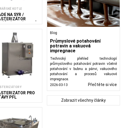
RÁŘSKÉ KOTLE
ÁDĚ NA SÝR /
ASTERIZÁTOR
LÉČNÝCH VÝROBKŮ
UE
Blog
Průmyslové potahování
potravin a vakuová
impregnace
Technický přehled technologií
průmyslového potahování potravin včetně
potahování v bubnu a pánvi, vakuového
potahování a procesů vakuové
impregnace.
Přečtěte si více
2026-03-13
STERIZÁTORY
ASTERIZÁTOR PRO
ŤÁVY PFL
Zobrazit všechny články