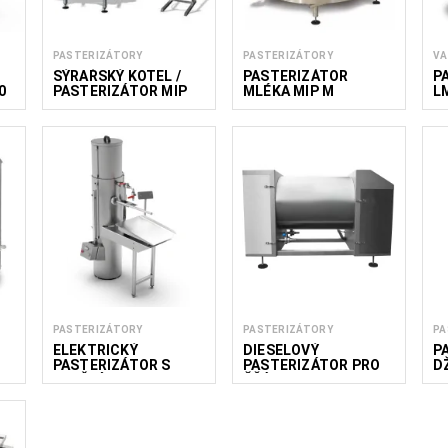
PASTERIZÁTORY
PASTERIZÁTORY
VA
SÝRAŘSKÝ KOTEL /
PASTERIZÁTOR
P
0
PASTERIZÁTOR MIP
MLÉKA MIP M
L
CH
PASTERIZÁTORY
PASTERIZÁTORY
PA
ELEKTRICKÝ
DIESELOVÝ
P
PASTERIZÁTOR S
PASTERIZÁTOR PRO
D
PLNĚNÍM
ŠŤÁVY MGDP