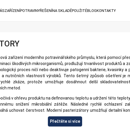
NÁS
ZAŘÍZENÍ
POTRAVINY
ŘEŠENÍ
NA SKLADĚ
POUŽITÉ
BLOG
KONTAKTY
ÁTORY
čová zařízení moderního potravinářského průmyslu, která pomocí pře
iminaci škodlivých mikroorganismů, prodlužují trvanlivost produktů a zac
ologický proces ničí nebo deaktivuje patogenní bakterie, kvasinky 
ry a nutričních vlastností výrobků. Tento šetrný způsob ošetření je
í rychlé zkáze, protože umožňuje dosáhnout delší skladovatelnost
ních metod.
očívá v ohřevu produktu na definovanou teplotu a udržení této teplo
nnému snížení mikrobiální zátěže. Následné rychlé ochlazení za
á uchovat čerstvost. Moderní pasterizátory umožňují detailní kontr
přizpůsobit konkrétnímu druhu produktu a požadavkům na kvalitu.
Přečtěte si více
pecifický proces, při kterém se med zahřívá na nižší teploty, obvykle