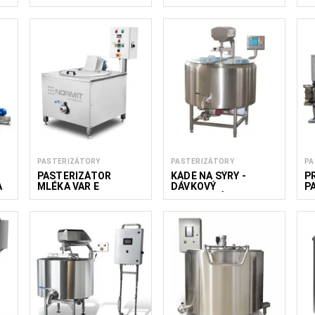
UNIVERZÁLNÍ
DUE 500
M
PASTERIZÁTORY
PASTERIZÁTORY
PA
PASTERIZÁTOR
KÁDĚ NA SÝRY -
P
A
MLÉKA VAR E
DÁVKOVÝ
P
PASTERIZÁTOR CHV
F
200, 300, 500