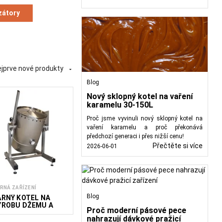
e a zachovala přirozená
zátory
t tepelný zásah, aby se
ožňují přesnou kontrolu
í. Takto zpracovaný med
prodlužuje trvanlivost
jprve nové produkty

riční hodnoty a pomáhá
Blog
představuje šetrnější a
Nový sklopný kotel na vaření
karamelu 30-150L
kárenském průmyslu se
Proč jsme vyvinuli nový sklopný kotel na
terizaci ovocných šťáv,
vaření karamelu a proč překonává
krobiologickou stabilitu
předchozí generaci i přes nižší cenu!
í funkčních vlastností
Přečtěte si více
2026-06-01
py výroby – od menších
šení kombinují přesnou
RNÁ ZAŘÍZENÍ
 bezpečnosti potravin a
Blog
ARNÝ KOTEL NA
ÝROBU DŽEMU A
Proč moderní pásové pece
ASTERIZACI
nahrazují dávkové pražicí
KLENIC