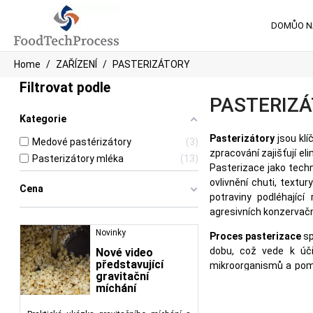
DOMŮ
O 
Home
ZAŘÍZENÍ
PASTERIZÁTORY
Filtrovat podle
PASTERIZ
Kategorie
Pasterizátory
jsou klí
Medové pastérizátory
3
zpracování zajišťují el
Pasterizátory mléka
13
Pasterizace jako techn
ovlivnění chuti, textu
Cena
potraviny podléhajíc
agresivních konzervač
Novinky
Proces pasterizace
sp
dobu, což vede k úči
Nové video
představující
mikroorganismů a pomáh
gravitační
díky čemuž lze proces 
míchání
Pasterizace medu
je s