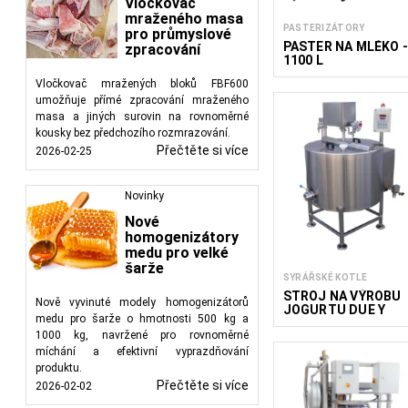
Vločkovač
mraženého masa
PASTERIZÁTORY
pro průmyslové
PASTER NA MLÉKO 
zpracování
1100 L
Vločkovač mražených bloků FBF600
umožňuje přímé zpracování mraženého
masa a jiných surovin na rovnoměrné
kousky bez předchozího rozmrazování.
Přečtěte si více
2026-02-25
Novinky
Nové
homogenizátory
medu pro velké
šarže
SYRÁŘSKÉ KOTLE
STROJ NA VÝROBU
Nově vyvinuté modely homogenizátorů
JOGURTU DUE Y
medu pro šarže o hmotnosti 500 kg a
1000 kg, navržené pro rovnoměrné
míchání a efektivní vyprazdňování
produktu.
Přečtěte si více
2026-02-02