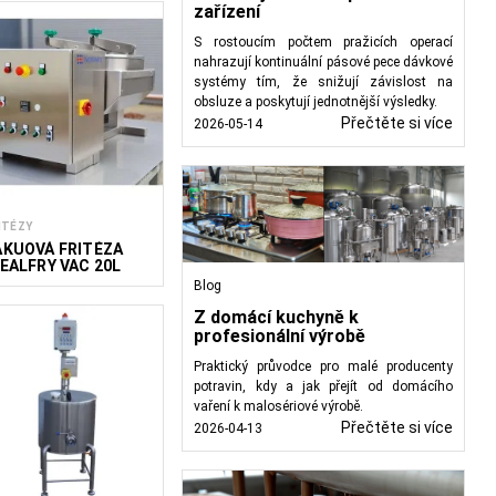
zařízení
S rostoucím počtem pražicích operací
nahrazují kontinuální pásové pece dávkové
systémy tím, že snižují závislost na
obsluze a poskytují jednotnější výsledky.
Přečtěte si více
2026-05-14
ITÉZY
AKUOVÁ FRITÉZA
DEALFRY VAC 20L
Blog
Z domácí kuchyně k
profesionální výrobě
Praktický průvodce pro malé producenty
potravin, kdy a jak přejít od domácího
vaření k malosériové výrobě.
Přečtěte si více
2026-04-13