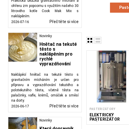
Praktická ukázka gravitačního míchání a
se eliminovaly kvasink
ohřevu zrn popcornu s využitím našeho 30
Past
tekutá konzistence. Na
litrového kotle Cook Mak Mix s
uchovaly enzymy, aroma
naklápěním.
teploty a času ohřevu,
Přečtěte si více
2026-07-16
si zachovává vysokou kv
Novinky
Výhody pasterizace j
odstraněním nebo sníž
Hnětač na tekuté
těsto s
udržet původní chuť, b
naklápěním pro
spotřebitelsky přijatel
rychlé
vyprazdňování
Pasterizátory
nacháze
používají ke zpracová
Naklápěcí hnětač na tekuté těsto s
nealkoholických i alkoh
gravitačním mícháním je určen pro
a bezpečnost. Při zpr
přípravu a vyprazdňování tekutého a
vajec v recepturách.
polotekutého těsta, včetně těsta na
palačinky, vafle, krémů, omáček a směsí
FoodTechProcess
nab
na dorty.
zařízení pro řemeslné
Přečtěte si více
2026-06-17
PASTERIZÁTORY
regulaci, energetickou
ELEKTRICKÝ
zároveň zachovala vyso
PASTERIZÁTOR
Novinky
MLÉKA 50-150L
HOBBY
Který dopravník