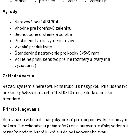
mrkva
petržlen
zeler
zemiaky
Výhody
Nerezová oceľ AISI 304
Vhodné pre koreňovú zeleninu
Jednoduché čistenie a údržba
Príslušenstvo na výmenu rezov
Vysoká produktivita
Štandardné nastavenie pre kocky 5×5×5 mm
Voliteľné príslušenstvo pre iné rozmery a tvary (na
vyžiadanie)
Základná verzia
Rezací systém a nerezovú konštrukciu s násypkou. Príslušenstvo
pre kocky 5×5×5 mm alebo 10×10×10 mm je dodávané ako
štandard.
Princíp fungovania
Surovina sa vkladá do násypky, odkiaľ ju rotor posúva ku kruhovým
nožom. Tie vykonávajú počiatočný rez a surovina je ďalej vedená k
rezacím nožom, ktoré ju krájajú do požadovaného tvaru –