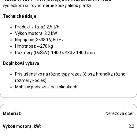
výsledkom sú rovnomerné kocky alebo plátky.
Technické údaje
Produktivita: až 2,5 t/h
Výkon motora: 2,2 kW
Napájanie: 3×380 V, 50 Hz
Hmotnosť: ~270 kg
Rozmery (D×Š×V): 1400 × 480 × 1400 mm
Doplnková výbava
Príslušenstvo na rôzne typy rezov (čipsy, hranolky, rôzne
rozmery kociek)
Mobilný podvozok na kolieskach
Materiál:
Nerezová ocel'
Výkon motora, kW:
2,2