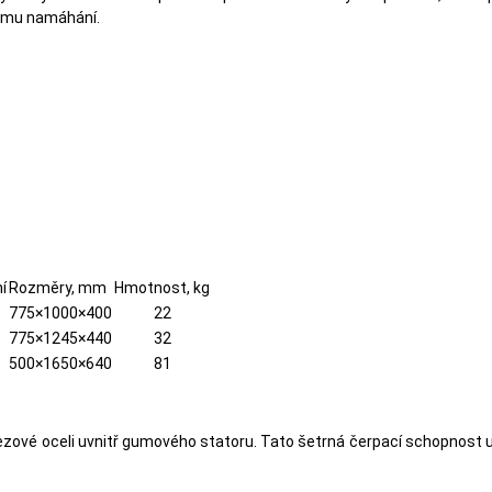
ému namáhání.
í
Rozměry, mm
Hmotnost, kg
775×1000×400
22
775×1245×440
32
500×1650×640
81
ezové oceli uvnitř gumového statoru. Tato šetrná čerpací schopnost 