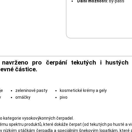
Další možnosti:
by-pass
ě navrženo pro čerpání tekutých i hustých
pevné částice.
je
zeleninové pasty
kosmetické krémy a gely
y
omáčky
pivo
do kategorie vysokovýkonných čerpadel.
kému spektru produktů, které dokáže čerpat (od tekutých po husté a vi
ky nízkým otáčkám čerpadla a speciálním šnekovým lopatkám, které př