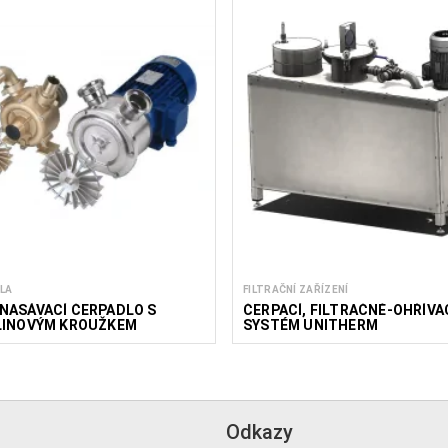
LA
FILTRAČNÍ ZAŘÍZENÍ
NASÁVACÍ ČERPADLO S
ČERPACÍ, FILTRAČNĚ-OHŘÍVA
LINOVÝM KROUŽKEM
SYSTÉM UNITHERM
Odkazy