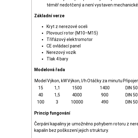
téměř nedotčený a není vystaven mechanick
Základní verze
Kryt z nerezové oceli
Plovoucí rotor (M10–M15)
Třífázový elektromotor
CE ovládací panel
Nerezový vozík
Tlak 4 bary
Modelová řada
Model
Výkon, kW
Výkon, l/h
Otáčky za minutu
Připojen
15
1,1
1500
1400
DIN 50
40
1,5
4000
900
DIN 50
100
3
10000
490
DIN 50
Princip fungování
Čerpání kapaliny je umožněno pohybem rotoru z ner
kapalin bez poškození jejich struktury.