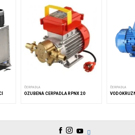
ČERPADLA
ČERPADLA
CÍ
OZUBENÁ ČERPADLA RPNX 20
VODOKRUŽN