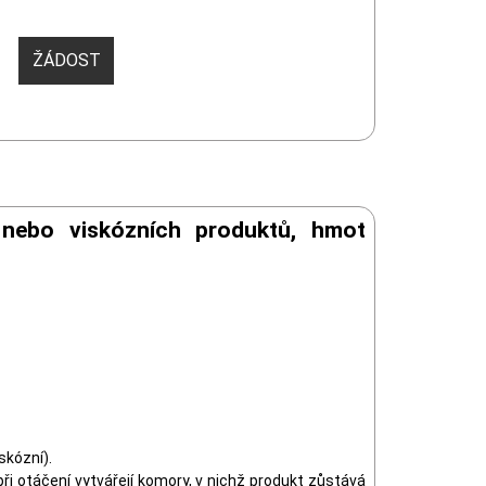
ŽÁDOST
 nebo viskózních produktů, hmot
skózní).
i otáčení vytvářejí komory, v nichž produkt zůstává