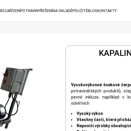
NÁS
ZAŘÍZENÍ
POTRAVINY
ŘEŠENÍ
NA SKLADĚ
POUŽITÉ
BLOG
KONTAKTY
KAPALI
Vysokovýkonné šnekové čerp
potravinářských produktů, st
pevné inkluze, například v k
odvětvích.
Vysoký výkon
Všechny části, které přichá
Neponičí výrobky obsahujíc