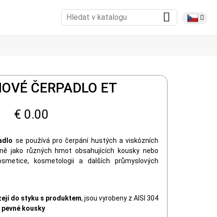
NOVÉ ČERPADLO ET
€ 0.00
adlo
se používá pro čerpání hustých a viskózních
ejně jako různých hmot obsahujících kousky nebo
osmetice, kosmetologii a dalších průmyslových
zejí do styku s produktem
, jsou vyrobeny z AISI 304
í pevné kousky