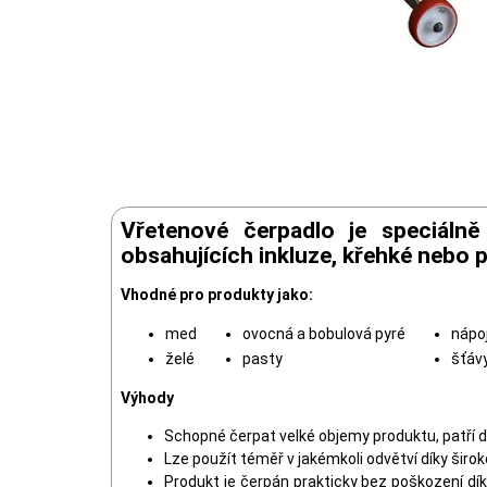
Vřetenové čerpadlo je speciáln
obsahujících inkluze, křehké nebo 
Vhodné pro produkty jako:
med
ovocná a bobulová pyré
nápo
želé
pasty
šťáv
Výhody
Schopné čerpat velké objemy produktu, patří 
Lze použít téměř v jakémkoli odvětví díky širo
Produkt je čerpán prakticky bez poškození dí