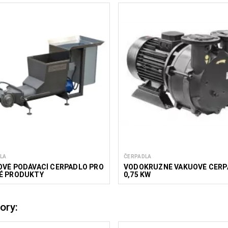
LA
ČERPADLA
OVÉ PODÁVACÍ ČERPADLO PRO
VODOKRUŽNÉ VAKUOVÉ ČERP
É PRODUKTY
0,75 KW
ory: