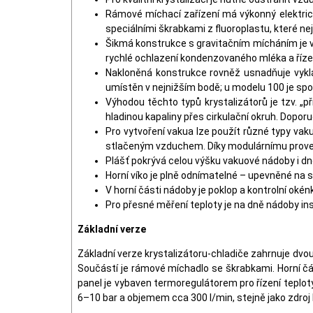
Rámové míchací zařízení má výkonný elektric
speciálními škrabkami z fluoroplastu, které nej
Šikmá konstrukce s gravitačním mícháním je 
rychlé ochlazení kondenzovaného mléka a říze
Nakloněná konstrukce rovněž usnadňuje vyklád
umístěn v nejnižším bodě; u modelu 100 je spodn
Výhodou těchto typů krystalizátorů je tzv. „p
hladinou kapaliny přes cirkulační okruh. Dopor
Pro vytvoření vakua lze použít různé typy vak
stlačeným vzduchem. Díky modulárnímu provede
Plášť pokrývá celou výšku vakuové nádoby i dn
Horní víko je plně odnímatelné – upevněné na s
V horní části nádoby je poklop a kontrolní okénk
Pro přesné měření teploty je na dně nádoby ins
Základní verze
Základní verze krystalizátoru-chladiče zahrnuje dvo
Součástí je rámové míchadlo se škrabkami. Horní čá
panel je vybaven termoregulátorem pro řízení teplo
6–10 bar a objemem cca 300 l/min, stejně jako zdroj 