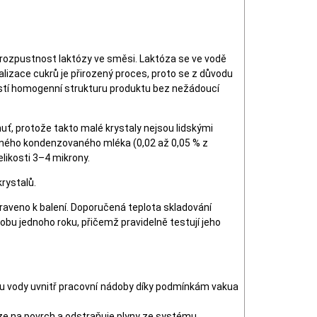
rozpustnost laktózy ve směsi. Laktóza se ve vodě
alizace cukrů je přirozený proces, proto se z důvodu
jistí homogenní strukturu produktu bez nežádoucí
huť, protože takto malé krystaly nejsou lidskými
vaného kondenzovaného mléka (0,02 až 0,05 % z
elikosti 3–4 mikrony.
krystalů.
praveno k balení. Doporučená teplota skladování
bu jednoho roku, přičemž pravidelně testují jeho
u vody uvnitř pracovní nádoby díky podmínkám vakua
uze na povrch a odstraňuje plyny ze systému.