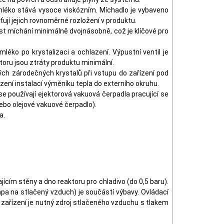
léko stává vysoce viskózním. Míchadlo je vybaveno
ťují jejich rovnoměrné rozložení v produktu.
 míchání minimálně dvojnásobně, což je klíčové pro
éko po krystalizaci a ochlazení. Výpustní ventil je
átoru jsou ztráty produktu minimální.
ných zárodečných krystalů při vstupu do zařízení pod
zení instalací výměníku tepla do externího okruhu.
se používají ejektorová vakuová čerpadla pracující se
bo olejové vakuové čerpadlo).
a.
cím stěny a dno reaktoru pro chladivo (do 0,5 baru).
pa na stlačený vzduch) je součástí výbavy. Ovládací
zařízení je nutný zdroj stlačeného vzduchu s tlakem