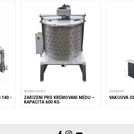
KRÉMOVAČKY
ODPARKY
140 -
ZAŘÍZENÍ PRO KRÉMOVÁNÍ MEDU –
VAKUOVÁ OD
KAPACITA 600 KG