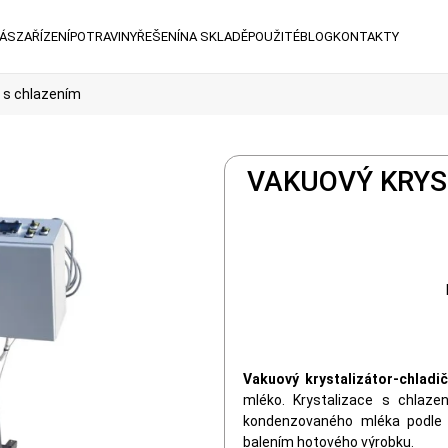
NÁS
ZAŘÍZENÍ
POTRAVINY
ŘEŠENÍ
NA SKLADĚ
POUŽITÉ
BLOG
KONTAKTY
r s chlazením
VAKUOVÝ KRYS
Vakuový krystalizátor-chladič
mléko. Krystalizace s chlazen
kondenzovaného mléka podle
balením hotového výrobku.