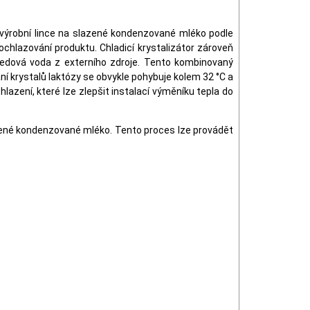
í výrobní lince na slazené kondenzované mléko podle
chlazování produktu. Chladicí krystalizátor zároveň
 ledová voda z externího zdroje. Tento kombinovaný
ní krystalů laktózy se obvykle pohybuje kolem 32 °C a
hlazení, které lze zlepšit instalací výměníku tepla do
ařené kondenzované mléko. Tento proces lze provádět