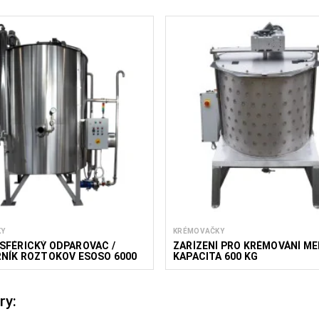
KY
KRÉMOVAČKY
SFÉRICKÝ ODPAROVAČ /
ZAŘÍZENÍ PRO KRÉMOVÁNÍ ME
NÍK ROZTOKOV ESOSO 6000
KAPACITA 600 KG
ry: