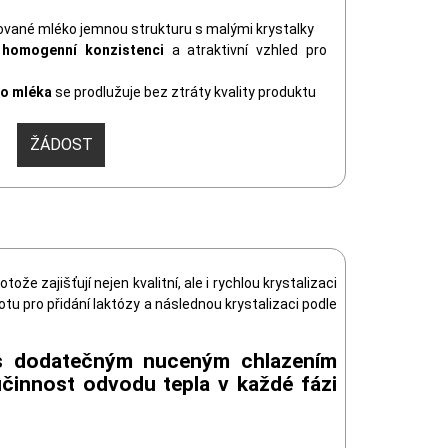
ané mléko jemnou strukturu s malými krystalky
homogenní konzistenci
a atraktivní vzhled pro
o mléka
se prodlužuje bez ztráty kvality produktu
ŽÁDOST
ože zajišťují nejen kvalitní, ale i rychlou krystalizaci
tu pro přidání laktózy a následnou krystalizaci podle
 s dodatečným nuceným chlazením
 účinnost odvodu tepla v každé fázi