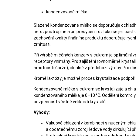
kondenzované mléko
Slazené kondenzované mléko se doporučuje ochladit 
nerozpustí úplně a při přesycení roztoku se její čás
zachování kvality finálního produktu doporučuje rych
zrnitosti.
Při výrobě mléčných konzerv s cukrem je optimální ve
receptory vnímány. Pro zajištění rovnoměrné krysta
hmotnosti šarže), ideálně z předchozí výroby. Pro dos
Kromě laktózy je možné proces krystalizace podpořit i 
Kondenzované mléko s cukrem se krystalizuje a chlad
kondenzovaného mléka je 0–10 °C. Oddělení kontroly 
bezpečnost včetně velikosti krystalů.
Výhody:
Vakuové chlazení v kombinaci s nuceným chla
a dodatečnému zdroji ledové vody cirkulující př
Pro kvalitní krystalizaci je nutné odstranit v