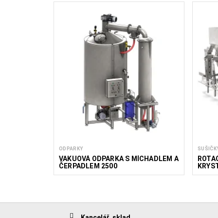
ODPARKY
SUŠIČK
VAKUOVÁ ODPARKA S MÍCHADLEM A
ROTAČ
ČERPADLEM 2500
KRYS
Kancelář, sklad