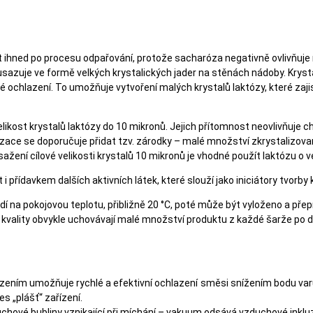
ihned po procesu odpařování, protože sacharóza negativně ovlivňuje 
t usazuje ve formě velkých krystalických jader na stěnách nádoby. Kryst
lé ochlazení. To umožňuje vytvoření malých krystalů laktózy, které za
likost krystalů laktózy do 10 mikronů. Jejich přítomnost neovlivňuje c
lizace se doporučuje přidat tzv. zárodky – malé množství zkrystalizo
ažení cílové velikosti krystalů 10 mikronů je vhodné použít laktózu o v
přídavkem dalších aktivních látek, které slouží jako iniciátory tvorby 
í na pokojovou teplotu, přibližně 20 °C, poté může být vyloženo a pře
kvality obvykle uchovávají malé množství produktu z každé šarže po do
zením umožňuje rychlé a efektivní ochlazení směsi snížením bodu var
es „plášť“ zařízení.
zduchové bubliny vznikající při míchání – vakuum odsává vzduchové inkl