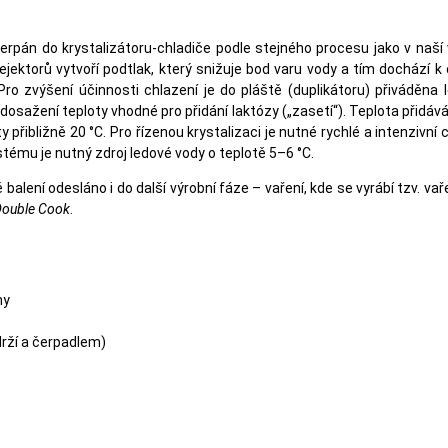
erpán do krystalizátoru-chladiče podle stejného procesu jako v naš
ktorů vytvoří podtlak, který snižuje bod varu vody a tím dochází k o
ro zvýšení účinnosti chlazení je do pláště (duplikátoru) přiváděna
sažení teploty vhodné pro přidání laktózy („zasetí“). Teplota přidává
přibližně 20 °C. Pro řízenou krystalizaci je nutné rychlé a intenzivní c
stému je nutný zdroj ledové vody o teplotě 5–6 °C.
lení odesláno i do další výrobní fáze – vaření, kde se vyrábí tzv. v
ouble Cook
.
ny
drží a čerpadlem)