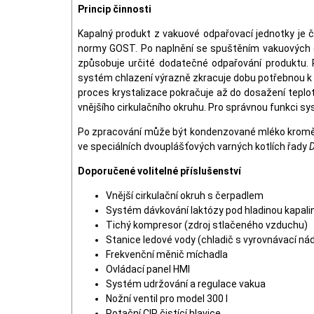
Princip činnosti
Kapalný produkt z vakuové odpařovací jednotky je č
normy GOST. Po naplnění se spuštěním vakuových eje
způsobuje určité dodatečné odpařování produktu. P
systém chlazení výrazně zkracuje dobu potřebnou k do
proces krystalizace pokračuje až do dosažení teploty 
vnějšího cirkulačního okruhu. Pro správnou funkci sy
Po zpracování může být kondenzované mléko kromě ba
ve speciálních dvouplášťových varných kotlích řady
D
Doporučené volitelné příslušenství
Vnější cirkulační okruh s čerpadlem
Systém dávkování laktózy pod hladinou kapali
Tichý kompresor (zdroj stlačeného vzduchu)
Stanice ledové vody (chladič s vyrovnávací ná
Frekvenční měnič míchadla
Ovládací panel HMI
Systém udržování a regulace vakua
Nožní ventil pro model 300 l
Rotační CIP čistící hlavice