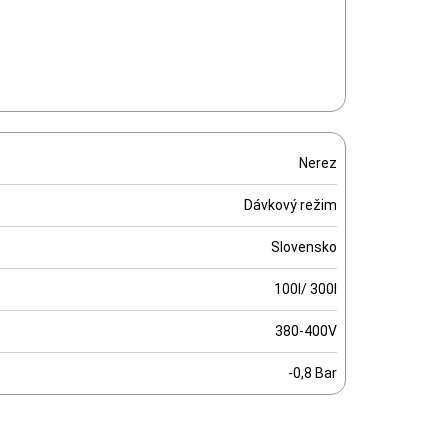
Nerez
Dávkový režim
Slovensko
100l/ 300l
380-400V
-0,8 Bar