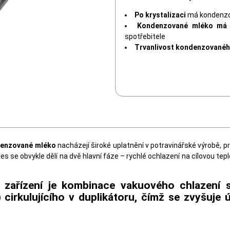
Po krystalizaci
má kondenzov
Kondenzované mléko má 
spotřebitele
Trvanlivost kondenzovanéh
ndenzované mléko
nacházejí široké uplatnění v potravinářské výrobě, prot
 se obvykle dělí na dvě hlavní fáze – rychlé ochlazení na cílovou teplo
o zařízení je kombinace vakuového chlazení
 cirkulujícího v duplikátoru, čímž se zvyšuje