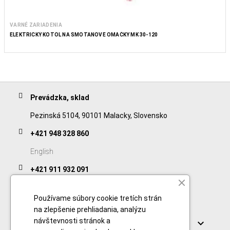
VARNÉ ZARIADENIA
ELEKTRICKÝ KOTOL NA SMOTANOVÉ OMÁČKY MK 30-120
Prevádzka, sklad
Pezinská 5104, 90101 Malacky, Slovensko
+421 948 328 860
English
+421 911 932 091
Slovak/Czech
Používame súbory cookie tretích strán
na zlepšenie prehliadania, analýzu
Odkazy
návštevnosti stránok a
