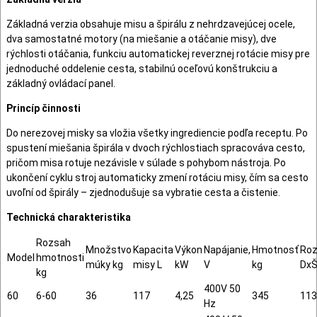
Základná verzia obsahuje misu a špirálu z nehrdzavejúcej ocele,
dva samostatné motory (na miešanie a otáčanie misy), dve
rýchlosti otáčania, funkciu automatickej reverznej rotácie misy pre
jednoduché oddelenie cesta, stabilnú oceľovú konštrukciu a
základný ovládací panel.
Princíp činnosti
Do nerezovej misky sa vložia všetky ingrediencie podľa receptu. Po
spustení miešania špirála v dvoch rýchlostiach spracováva cesto,
pričom misa rotuje nezávisle v súlade s pohybom nástroja. Po
ukončení cyklu stroj automaticky zmení rotáciu misy, čím sa cesto
uvoľní od špirály – zjednodušuje sa vybratie cesta a čistenie.
Technická charakteristika
Rozsah
Množstvo
Kapacita
Výkon
Napájanie,
Hmotnosť
Ro
Model
hmotnosti
múky kg
misy L
kW
V
kg
Dx
kg
400V 50
60
6-60
36
117
4,25
345
113
Hz