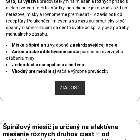
Stroj sa využíva
predovšetkým na miešanie rôznych prísad s
cieľom vytvoriť cesto. Všetky ingrediencie je možné vložiť do
nerezovej misky a rovnomerne premiešať – v závislosti od
receptúry. Po ukončení miesenia sa misa automaticky otočí
opačným smerom, čím sa cesto uvoľní od špirály bez potreby
manuálneho zásahu.
Miska a špirála s
ú vyrobené z
nehrdzavejúcej ocele
Automatické
oddeľovanie cesta
pomocou reverzného
otáčania misy
Jednoduchá manipulácia a čistenie
Vhodný pre menšie aj
väčšie výrobné prevádzky
ŽIADOSŤ
Špirálový miesič je určený na efektívne
miešanie rôznych druhov ciest – od