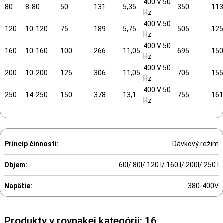
400 V 50
80
8-80
50
131
5,35
350
113
Hz
400 V 50
120
10-120
75
189
5,75
505
125
Hz
400 V 50
160
10-160
100
266
11,05
695
150
Hz
400 V 50
200
10-200
125
306
11,05
705
155
Hz
400 V 50
250
14-250
150
378
13,1
755
161
Hz
Princíp činnosti:
Dávkový režim
Objem:
60l/ 80l/ 120 l/ 160 l/ 200l/ 250 l
Napätie:
380-400V
Produkty v rovnakej kategórii: 16