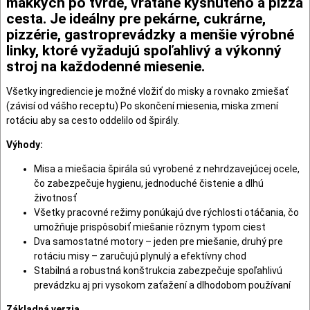
mäkkých po tvrdé, vrátane kysnutého a pizza
cesta. Je ideálny pre pekárne, cukrárne,
pizzérie, gastroprevádzky a menšie výrobné
linky, ktoré vyžadujú spoľahlivý a výkonný
stroj na každodenné miesenie.
Všetky ingrediencie je možné vložiť do misky a rovnako zmiešať
(závisí od vášho receptu) Po skončení miesenia, miska zmení
rotáciu aby sa cesto oddelilo od špirály.
Výhody:
Misa a miešacia špirála sú vyrobené z nehrdzavejúcej ocele,
čo zabezpečuje hygienu, jednoduché čistenie a dlhú
životnosť
Všetky pracovné režimy ponúkajú dve rýchlosti otáčania, čo
umožňuje prispôsobiť miešanie rôznym typom ciest
Dva samostatné motory – jeden pre miešanie, druhý pre
rotáciu misy – zaručujú plynulý a efektívny chod
Stabilná a robustná konštrukcia zabezpečuje spoľahlivú
prevádzku aj pri vysokom zaťažení a dlhodobom používaní
Základná verzia