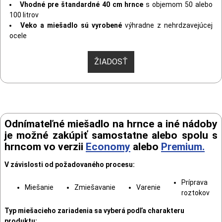
Vhodné pre štandardné 40 cm hrnce
s objemom 50 alebo
100 litrov
Veko a miešadlo sú vyrobené
výhradne z nehrdzavejúcej
ocele
ŽIADOSŤ
Odnímateľné miešadlo na hrnce a iné nádoby
je možné zakúpiť samostatne alebo spolu s
hrncom vo verzii
Economy
alebo
Premium
.
V závislosti od požadovaného procesu:
Príprava
Miešanie
Zmiešavanie
Varenie
roztokov
Typ miešacieho zariadenia sa vyberá podľa charakteru
produktu: