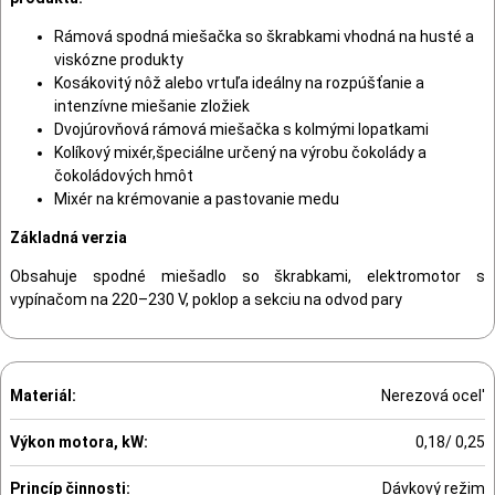
Rámová spodná miešačka so škrabkami vhodná na husté a
viskózne produkty
Kosákovitý nôž alebo vrtuľa ideálny na rozpúšťanie a
intenzívne miešanie zložiek
Dvojúrovňová rámová miešačka s kolmými lopatkami
Kolíkový mixér,špeciálne určený na výrobu čokolády a
čokoládových hmôt
Mixér na krémovanie a pastovanie medu
Základná verzia
Obsahuje spodné miešadlo so škrabkami, elektromotor s
vypínačom na 220–230 V, poklop a sekciu na odvod pary
Materiál:
Nerezová ocel'
Výkon motora, kW:
0,18/ 0,25
Princíp činnosti:
Dávkový režim