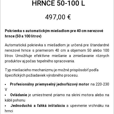
HRNCE 50-100 L
497,00 €
Pokrievka s automatickým miešadlom pre 40 cm nerezové
hrnce (50 a 100 litrov)
Automatická pokrievka s miešadlom je určená pre štandardné
nerezové hrnce s priemerom 40 cm a objemom 50 alebo 100
litrov. Umožňuje efektívne miešanie a zmiešavanie rôznych
produktov aj počas tepelného spracovania.
Typ miešacieho mechanizmu je možné prispôsobiť podľa
špecifických požiadaviek výrobného procesu.
Profesionálny priemyselný jednofázový motor
na 220-230
V
Ovládanie
je umiestnené priamo na skrini motora alebo na
kábli pohonu
Jednoduchá a ľahká inštalácia
a upevnenie vrchnáku na
hrnci