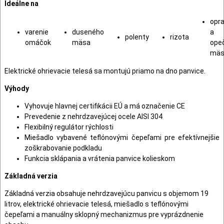
Ideálne na
opr
varenie
duseného
a
polenty
rizota
omáčok
mäsa
ope
mäs
Elektrické ohrievacie telesá sa montujú priamo na dno panvice.
Výhody
Vyhovuje hlavnej certifikácii EÚ a má označenie CE
Prevedenie z nehrdzavejúcej ocele AISI 304
Flexibilný regulátor rýchlosti
Miešadlo vybavené teflónovými čepeľami pre efektívnejšie
zoškrabovanie podkladu
Funkcia sklápania a vrátenia panvice kolieskom
Základná verzia
Základná verzia obsahuje nehrdzavejúcu panvicu s objemom 19
litrov, elektrické ohrievacie telesá, miešadlo s teflónovými
čepeľami a manuálny sklopný mechanizmus pre vyprázdnenie