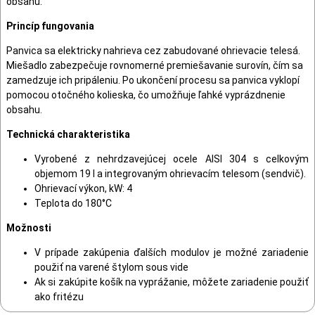
obsahu.
Princíp fungovania
Panvica sa elektricky nahrieva cez zabudované ohrievacie telesá.
Miešadlo zabezpečuje rovnomerné premiešavanie surovín, čím sa
zamedzuje ich pripáleniu. Po ukončení procesu sa panvica vyklopí
pomocou otočného kolieska, čo umožňuje ľahké vyprázdnenie
obsahu.
Technická charakteristika
Vyrobené z nehrdzavejúcej ocele AISI 304 s celkovým
objemom 19 l a integrovaným ohrievacím telesom (sendvič).
Ohrievací výkon, kW: 4
Teplota do 180°C
Možnosti
V prípade zakúpenia ďalších modulov je možné zariadenie
použiť na varené štylom sous vide
Ak si zakúpite košík na vyprážanie, môžete zariadenie použiť
ako fritézu