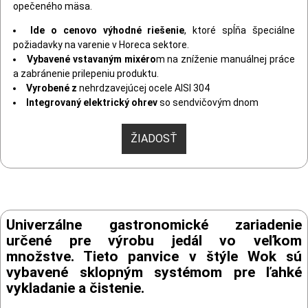
opečeného mäsa.
Ide o cenovo výhodné riešenie
, ktoré spĺňa špeciálne
požiadavky na varenie v Horeca sektore.
Vybavené vstavaným mixéro
m na zníženie manuálnej práce
a zabránenie prilepeniu produktu.
Vyrobené z
nehrdzavejúcej ocele AISI 304
Integrovaný elektrický ohrev
so sendvičovým dnom
ŽIADOSŤ
Univerzálne gastronomické zariadenie
určené pre výrobu jedál vo veľkom
množstve. Tieto panvice v štýle Wok sú
vybavené sklopným systémom pre ľahké
vykladanie a čistenie.