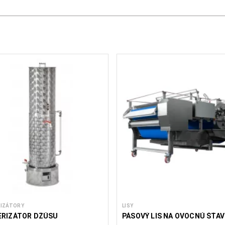
IZÁTORY
LISY
ERIZÁTOR DŽÚSU
PÁSOVÝ LIS NA OVOCNÚ ŠŤA