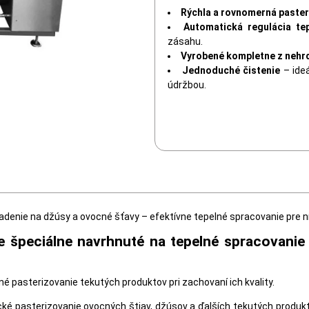
Rýchla a rovnomerná paster
Automatická regulácia te
zásahu.
Vyrobené kompletne z nehrd
Jednoduché čistenie
– ide
údržbou.
adenie na džúsy a ovocné šťavy – efektívne tepelné spracovanie pre n
e špeciálne navrhnuté na tepelné spracovani
 pasterizovanie tekutých produktov pri zachovaní ich kvality.
ké pasterizovanie ovocných štiav, džúsov a ďalších tekutých produktov