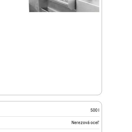
500 l
Nerezová ocel'