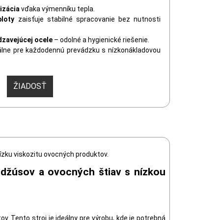
izácia
vďaka výmenníku tepla.
ploty
zaisťuje stabilné spracovanie bez nutnosti
zavejúcej ocele
– odolné a hygienické riešenie.
álne pre každodennú prevádzku s nízkonákladovou
ŽIADOSŤ
ízku viskozitu ovocných produktov.
e džúsov a ovocných štiav s nízkou
. Tento stroj je ideálny pre výrobu, kde je potrebná