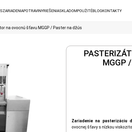
ÁS
ZARIADENIA
POTRAVINY
RIEŠENIA
SKLADOM
POUŽITÉ
BLOG
KONTAKTY
tor na ovocnú šťavu MGGP / Paster na džús
PASTERIZÁ
MGGP /
Zariadenie na pasterizáciu
ovocnej šťavy s nízkou viskozito