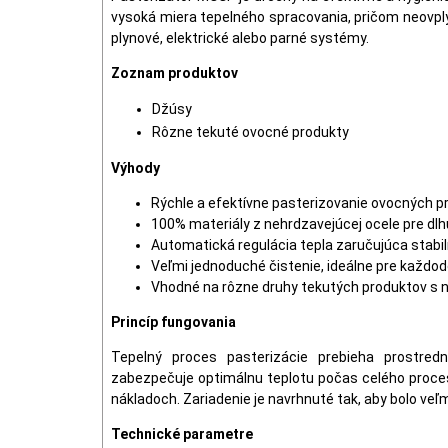
vysoká miera tepelného spracovania, pričom neovply
plynové, elektrické alebo parné systémy.
Zoznam produktov
Džúsy
Rôzne tekuté ovocné produkty
Výhody
Rýchle a efektívne pasterizovanie ovocných p
100% materiály z nehrdzavejúcej ocele pre dlh
Automatická regulácia tepla zaručujúca stabil
Veľmi jednoduché čistenie, ideálne pre každod
Vhodné na rôzne druhy tekutých produktov s n
Princíp fungovania
Tepelný proces pasterizácie prebieha prostred
zabezpečuje optimálnu teplotu počas celého proces
nákladoch. Zariadenie je navrhnuté tak, aby bolo veľ
Technické parametre