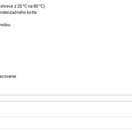
 ohreve z 20 °C na 80 °C)
ondenzačného kotla
 vodou
acovanie.