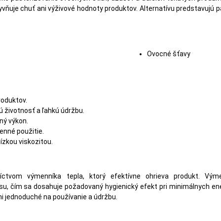
vňuje chuť ani výživové hodnoty produktov. Alternatívu predstavujú p
Ovocné šťavy
roduktov.
ú životnosť a ľahkú údržbu.
ný výkon.
enné použitie.
ízkou viskozitou.
níctvom výmenníka tepla, ktorý efektívne ohrieva produkt. Výme
u, čím sa dosahuje požadovaný hygienický efekt pri minimálnych en
mi jednoduché na používanie a údržbu.